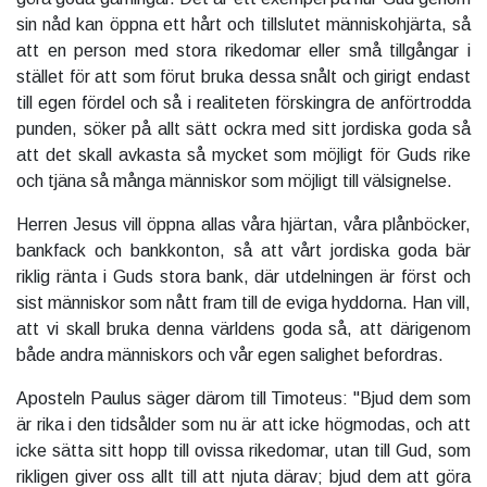
sin nåd kan öppna ett hårt och tillslutet människohjärta, så
att en person med stora rikedomar eller små tillgångar i
stället för att som förut bruka dessa snålt och girigt endast
till egen fördel och så i realiteten förskingra de anförtrodda
punden, söker på allt sätt ockra med sitt jordiska goda så
att det skall avkasta så mycket som möjligt för Guds rike
och tjäna så många människor som möjligt till välsignelse.
Herren Jesus vill öppna allas våra hjärtan, våra plånböcker,
bankfack och bankkonton, så att vårt jordiska goda bär
riklig ränta i Guds stora bank, där utdelningen är först och
sist människor som nått fram till de eviga hyddorna. Han vill,
att vi skall bruka denna världens goda så, att därigenom
både andra människors och vår egen salighet befordras.
Aposteln Paulus säger därom till Timoteus: "Bjud dem som
är rika i den tidsålder som nu är att icke högmodas, och att
icke sätta sitt hopp till ovissa rikedomar, utan till Gud, som
rikligen giver oss allt till att njuta därav; bjud dem att göra