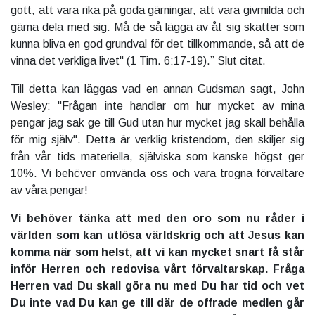
gott, att vara rika på goda gärningar, att vara givmilda och
gärna dela med sig. Må de så lägga av åt sig skatter som
kunna bliva en god grundval för det tillkommande, så att de
vinna det verkliga livet" (1 Tim. 6:17-19).” Slut citat.
Till detta kan läggas vad en annan Gudsman sagt, John
Wesley: "Frågan inte handlar om hur mycket av mina
pengar jag sak ge till Gud utan hur mycket jag skall behålla
för mig själv". Detta är verklig kristendom, den skiljer sig
från vår tids materiella, själviska som kanske högst ger
10%. Vi behöver omvända oss och vara trogna förvaltare
av våra pengar!
Vi behöver tänka att med den oro som nu råder i
världen som kan utlösa världskrig och att Jesus kan
komma när som helst, att vi kan mycket snart få står
inför Herren och redovisa vårt förvaltarskap. Fråga
Herren vad Du skall göra nu med Du har tid och vet
Du inte vad Du kan ge till där de offrade medlen går