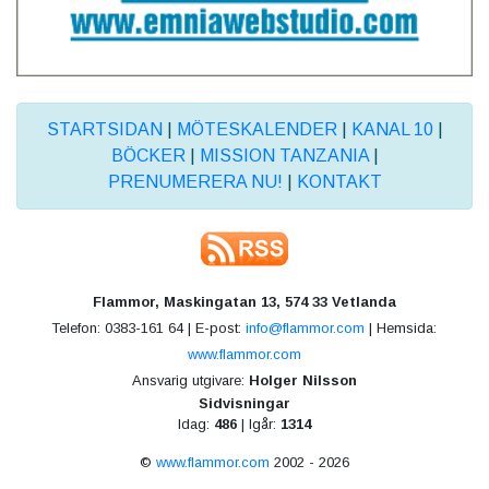
STARTSIDAN
|
MÖTESKALENDER
|
KANAL 10
|
BÖCKER
|
MISSION TANZANIA
|
PRENUMERERA NU!
|
KONTAKT
Flammor, Maskingatan 13, 574 33 Vetlanda
Telefon: 0383-161 64 | E-post:
info@flammor.com
| Hemsida:
www.flammor.com
Ansvarig utgivare:
Holger Nilsson
Sidvisningar
Idag:
486
| Igår:
1314
©
www.flammor.com
2002 - 2026