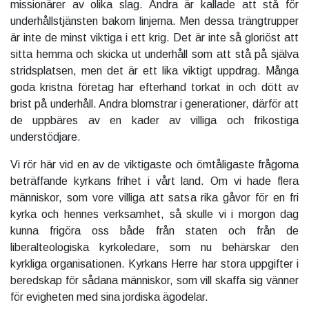
missionärer av olika slag. Andra är kallade att stå för
underhållstjänsten bakom linjerna. Men dessa trängtrupper
är inte de minst viktiga i ett krig. Det är inte så gloriöst att
sitta hemma och skicka ut underhåll som att stå på själva
stridsplatsen, men det är ett lika viktigt uppdrag. Många
goda kristna företag har efterhand torkat in och dött av
brist på underhåll. Andra blomstrar i generationer, därför att
de uppbäres av en kader av villiga och frikostiga
understödjare.
Vi rör här vid en av de viktigaste och ömtåligaste frågorna
beträffande kyrkans frihet i vårt land. Om vi hade flera
människor, som vore villiga att satsa rika gåvor för en fri
kyrka och hennes verksamhet, så skulle vi i morgon dag
kunna frigöra oss både från staten och från de
liberalteologiska kyrkoledare, som nu behärskar den
kyrkliga organisationen. Kyrkans Herre har stora uppgifter i
beredskap för sådana människor, som vill skaffa sig vänner
för evigheten med sina jordiska ägodelar.