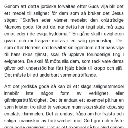
Genom att detta jordiska förvaltas efter Guds vilja blir det
ett medel till salighet för dem som så brukar det Jesus
säger: "Skaffen eder vänner medelst den orättrådige
Mamons goda, för att de, när detta har tagit slut, må taga
emot eder i de eviga hyddorna." En gång skall i evigheten
givare och mottagare mötas i en salig gemenskap. De,
som efter Herrens ord förvaltat sin egendom efter hans vilja
till hans rikes tjänst, skall få uppleva förunderliga ting i
evigheten. De skall få möta alla dem, som tack vare deras
gåvor och understöd har fått hjälp både till kropp och själ.
Det måste bli ett underbart sammanträffande.
Att det jordiska goda så kan bli ett slags salighetsmedel
innebär inte någon form av verklighet eller
gärningsrättfärdighet. Det är endast ett exempel på hur en
sann kristen tro alltid är verksam människan skulle köpa sig
en plats i himmelen. Det är endast fråga om hur frälsta och
saliga människor av tacksamhet mot Gud gör och måste
göra goda gärningar. Det är ett exempel på hur Gud genom