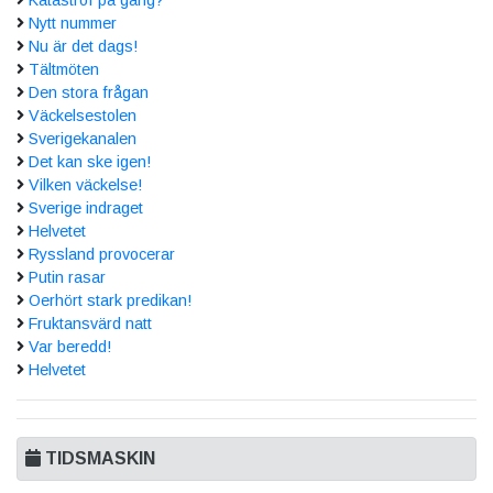
Katastrof på gång?
Nytt nummer
Nu är det dags!
Tältmöten
Den stora frågan
Väckelsestolen
Sverigekanalen
Det kan ske igen!
Vilken väckelse!
Sverige indraget
Helvetet
Ryssland provocerar
Putin rasar
Oerhört stark predikan!
Fruktansvärd natt
Var beredd!
Helvetet
TIDSMASKIN