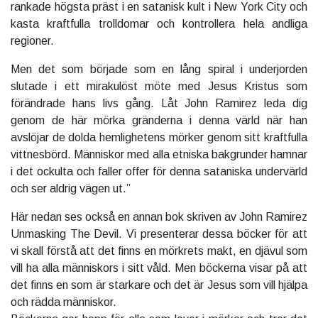
rankade högsta präst i en satanisk kult i New York City och
kasta kraftfulla trolldomar och kontrollera hela andliga
regioner.
Men det som började som en lång spiral i underjorden
slutade i ett mirakulöst möte med Jesus Kristus som
förändrade hans livs gång. Låt John Ramirez leda dig
genom de här mörka gränderna i denna värld när han
avslöjar de dolda hemlighetens mörker genom sitt kraftfulla
vittnesbörd. Människor med alla etniska bakgrunder hamnar
i det ockulta och faller offer för denna sataniska undervärld
och ser aldrig vägen ut.”
Här nedan ses också en annan bok skriven av John Ramirez
Unmasking The Devil. Vi presenterar dessa böcker för att
vi skall förstå att det finns en mörkrets makt, en djävul som
vill ha alla människors i sitt våld. Men böckerna visar på att
det finns en som är starkare och det är Jesus som vill hjälpa
och rädda människor.