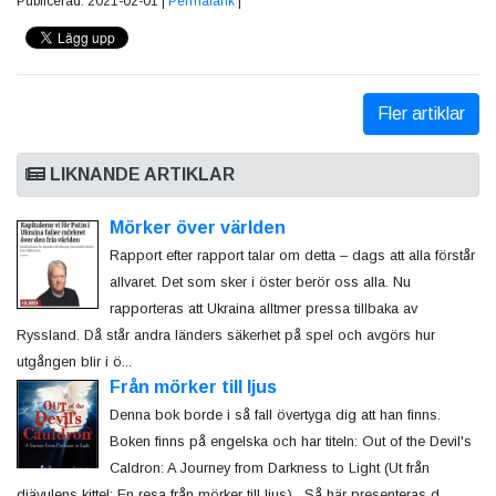
Publicerad: 2021-02-01 |
Permalänk
|
Fler artiklar
LIKNANDE ARTIKLAR
Mörker över världen
Rapport efter rapport talar om detta – dags att alla förstår
allvaret. Det som sker i öster berör oss alla. Nu
rapporteras att Ukraina alltmer pressa tillbaka av
Ryssland. Då står andra länders säkerhet på spel och avgörs hur
utgången blir i ö...
Från mörker till ljus
Denna bok borde i så fall övertyga dig att han finns.
Boken finns på engelska och har titeln: Out of the Devil's
Caldron: A Journey from Darkness to Light (Ut från
djävulens kittel: En resa från mörker till ljus). Så här presenteras d...