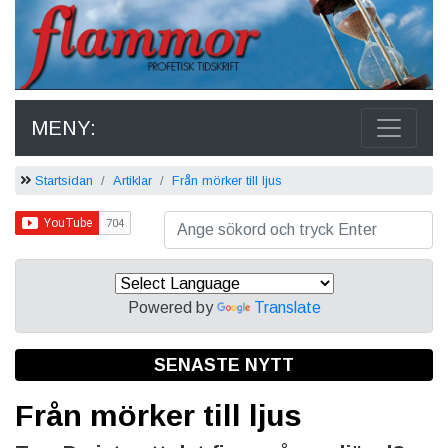
MENY:
Startsidan
Artiklar
Från mörker till ljus
Powered by
Translate
SENASTE NYTT
Från mörker till ljus