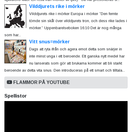
Vilddjurets rike i mörker
Vilddjurets rike i mörker Europa i mörker ”Den femte
tömde sin skål över vilddjurets tron, och dess rike lades i
mörker.” Uppenbarelseboken 16:10 Det är nog många
som har...
Vitt snus=mörker
Dags att ryta ifrån och agera emot detta som snärjer in
inte minst unga i ett beroende. Ett ganska nytt medel har
nu lanserats som gör att brukarna kommer att bli starkt
beroende av detta vita snus. Den introduceras på ett smart och tilltala...
FLAMMOR PÅ YOUTUBE
Spellistor