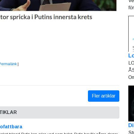
Ve
fö
L
LO
Permalänk
|
ÅS
On
Fler artiklar
TIKLAR
Di
ofattbara
St