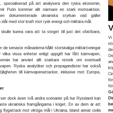
 specialiserad på att analysera den ryska ekonomin,
mir Putin kommer allt närmare en stark motreaktion.
en dokumenterade ukrainska styrkan vad gäller
 slår med stor kraft mot rysk energi och militära mål.
V
skulle kunna vara att ta steget till just det ofattbara,
Vi
nö
r de senaste månaderna hållit storskaliga militärövningar
de
vilka vissa enheter enligt uppgift har fått kärnvapen,
De
temän har använt allt starkare retorik om eventuell
an
vapen. Ryska analytiker och propagandister har också
kö
öjligheten till kärnvapenattacker, inklusive mot Europa,
Ci
fö
fö
er
Gö
Di
 ser dock även två andra scenarier på hur Ryssland kan
be
ste ukrainska framgångarna i kriget. En av dem är att
me
 flygattack mot viktiga mål i Ukraina, bland annat civila