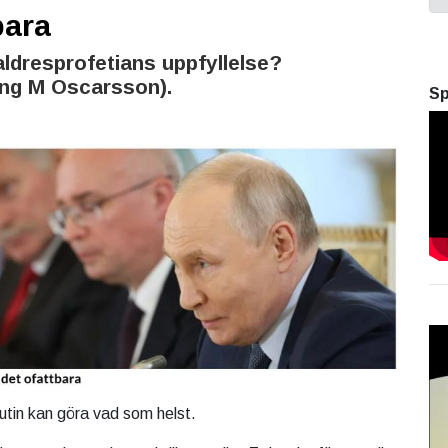
bara
ldresprofetians uppfyllelse?
ng M Oscarsson).
Sp
tin kan göra vad som helst.