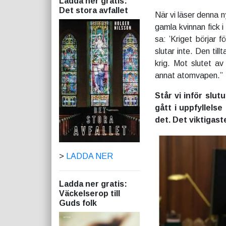
Ladda ner gratis:
Det stora avfallet
När vi läser denna 
gamla kvinnan fick i
sa: ’Kriget börjar f
slutar inte. Den tillt
krig. Mot slutet av
annat atomvapen.”
Står vi inför slut
gått i uppfyllelse
det. Det viktigast
>
LADDA NER
Ladda ner gratis:
Väckelserop till
Guds folk