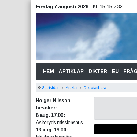
Fredag 7 augusti 2026
- Kl. 15:15 v.32
(CURRENT)
HEM
ARTIKLAR
DIKTER
EU
FRÅ
Startsidan
Artiklar
Det ofattbara
Holger Nilsson
besöker:
8 aug. 17.00:
Askeryds missionshus
13 aug. 19.00: