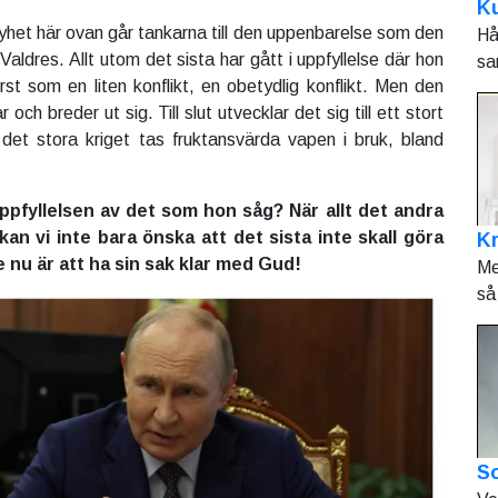
Ku
nyhet här ovan går tankarna till den uppenbarelse som den
Hå
 Valdres. Allt utom det sista har gått i uppfyllelse där hon
sa
örst som en liten konflikt, en obetydlig konflikt. Men den
ar och breder ut sig. Till slut utvecklar det sig till ett stort
 det stora kriget tas fruktansvärda vapen i bruk, bland
uppfyllelsen av det som hon såg? När allt det andra
 kan vi inte bara önska att det sista inte skall göra
K
e nu är att ha sin sak klar med Gud!
Me
så 
So