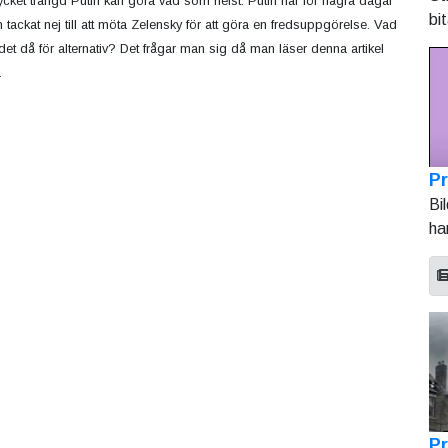
cket trängd Putin kan göra vad som helst. Putin har för några dagar
bi
 tackat nej till att möta Zelensky för att göra en fredsuppgörelse. Vad
 det då för alternativ? Det frågar man sig då man läser denna artikel
.
Pr
Bi
ha
Pr