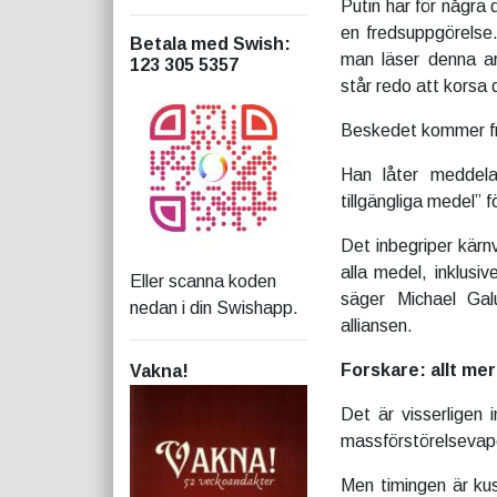
Putin har för några 
en fredsuppgörelse.
Betala med Swish
:
man läser denna ar
123 305 5357
står redo att korsa 
Beskedet kommer frå
Han låter meddela
tillgängliga medel” 
Det inbegriper kärn
alla medel, inklusi
Eller scanna koden
säger Michael Galu
nedan i din Swishapp.
alliansen.
Forskare: allt mer
Vakna!
Det är visserligen
massförstörelsevap
Men timingen är ku