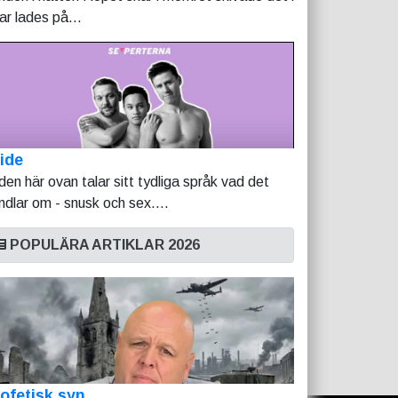
tar lades på...
ide
lden här ovan talar sitt tydliga språk vad det
ndlar om - snusk och sex....
POPULÄRA ARTIKLAR 2026
ofetisk syn