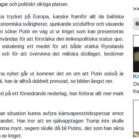
gar och politiskt viktiga platser.
>
ka trycket på Europa, kanske framför allt de baltiska
ekonomiska svårigheter, sjunkande stödsiffror och växande
en söker Putin en väg ut ur kriget som kan presenteras
vändas för att förstärka den inrikespolitiska status quo.
 eskalering ett medel för att både stärka Rysslands
n och för att övervinna det militära dödläget, bedömer
na nyhet går ut kommer det en om att Putin också är
Kr
l, han är alltså dubbelt pressad, se bilden längst ner.
De
fr
d på ett förnedrande nederlag, han förlorar allt mer mark
dan situation kunna avfyra kärnvapenstridsspetsar emot
landet. Han tror att en självupptagen Trump inte skulle
a mynt, segern skulle då bli Putins, det som han sikta
 av kriget.