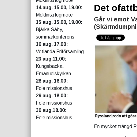
Möklinta logmöte
Det ofatt
14 aug. 15.00, 19.00:
Möklinta logmöte
Går vi emot Va
15 aug. 15.00, 19.00:
(Skärmdumpni
Bjärka Säby,
sommarkonferens
16 aug. 17.00:
Vetlanda Friförsamling
23 aug.11.00:
Kungsbacka,
Emanuelskyrkan
28 aug. 18.00:
Fole missionshus
29 aug. 18.00:
Fole missionshus
30 aug.18.00:
Fole missionshus
En mycket trängd Pu