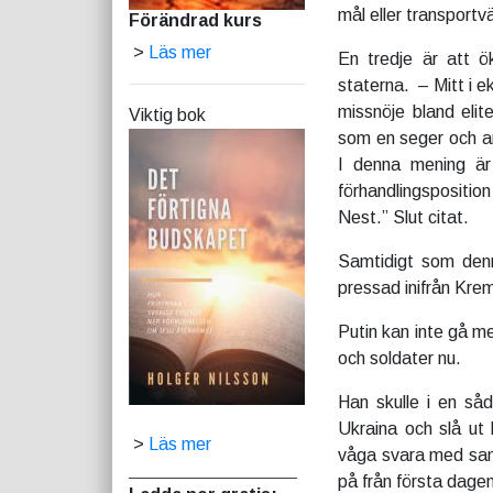
mål eller transportvä
Förändrad kurs
>
Läs mer
En tredje är att ö
staterna. – Mitt i 
missnöje bland elit
Viktig bok
som en seger och an
I denna mening är
förhandlingspositio
Nest.” Slut citat.
Samtidigt som den
pressad inifrån Krem
Putin kan inte gå me
och soldater nu.
Han skulle i en så
Ukraina och slå ut 
>
Läs mer
våga svara med samm
_________________
på från första dagen