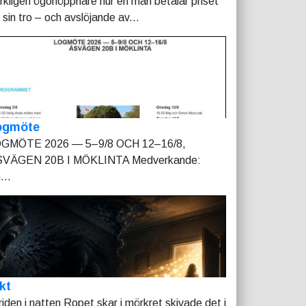
rkligen ögonöppnare hur en man betalar priset
r sin tro – och avslöjande av...
ogmöte
GMÖTE 2026 — 5–9/8 OCH 12–16/8,
VÄGEN 20B I MÖKLINTA Medverkande:
...
kt
riden i natten Ropet skar i mörkret skivade det i