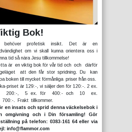
iktig Bok!
 behöver profetisk insikt. Det är en
dvändighet om vi skall kunna orientera oss i
nna tid så nära Jesu tillkommelse!
tta är en viktig bok för vår tid och och därför
geläget att den får stor spridning. Du kan
pa boken till mycket förmånliga priser från oss.
rka-priset är 129:-, vi säljer den för 120:-. 2 ex.
r 200:-, 5 ex. för 400:- och 10 ex.
r 700:-. Frakt tillkommer.
r en insats och sprid denna väckelsebok i
n omgivning och i Din församling! Gör
ställning på telefon: 0383-161 64 eller via
jl: info@flammor.com