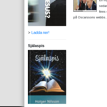
En my
sedan
finns
på Oscarssons webbs..
>
Ladda ner!
Själaspis