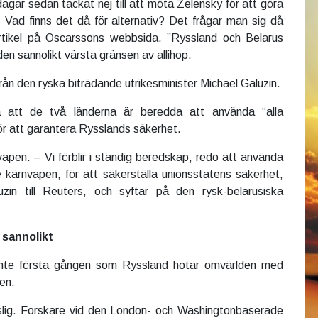
dagar sedan tackat nej till att möta Zelensky för att göra
 Vad finns det då för alternativ? Det frågar man sig då
tikel på Oscarssons webbsida. ”Ryssland och Belarus
den sannolikt värsta gränsen av allihop.
n den ryska biträdande utrikesminister Michael Galuzin.
 att de två länderna är beredda att använda “alla
för att garantera Rysslands säkerhet.
vapen. – Vi förblir i ständig beredskap, redo att använda
ve kärnvapen, för att säkerställa unionsstatens säkerhet,
zin till Reuters, och syftar på den rysk-belarusiska
 sannolikt
 inte första gången som Ryssland hotar omvärlden med
en.
slig. Forskare vid den London- och Washingtonbaserade