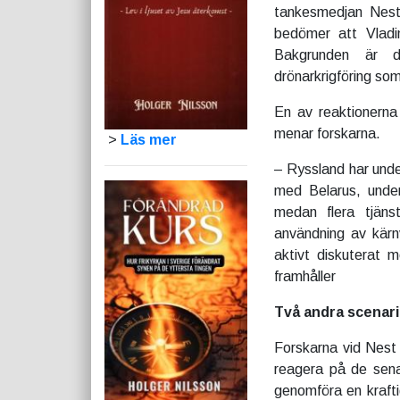
tankesmedjan Nest,
bedömer att Vladi
Bakgrunden är d
drönarkrigföring som
En av reaktionerna 
menar forskarna.
>
Läs mer
– Ryssland har unde
med Belarus, under 
medan flera tjäns
användning av kärn
aktivt diskuterat m
framhåller
Två andra scenari
Forskarna vid Nest
reagera på de sena
genomföra en kraftig