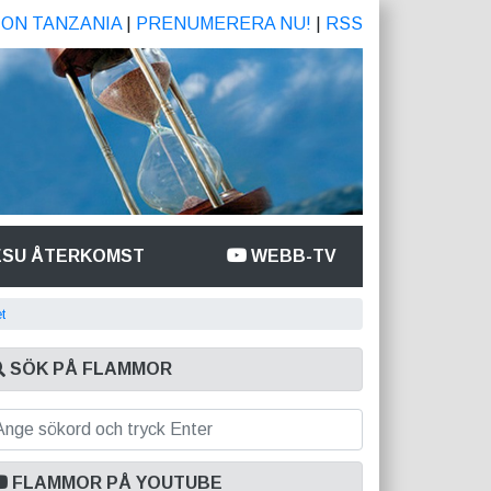
ION TANZANIA
|
PRENUMERERA NU!
|
RSS
ESU ÅTERKOMST
WEBB-TV
t
SÖK PÅ FLAMMOR
FLAMMOR PÅ YOUTUBE