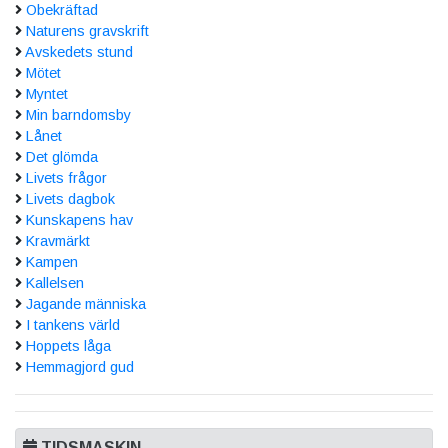
Obekräftad
Naturens gravskrift
Avskedets stund
Mötet
Myntet
Min barndomsby
Lånet
Det glömda
Livets frågor
Livets dagbok
Kunskapens hav
Kravmärkt
Kampen
Kallelsen
Jagande människa
I tankens värld
Hoppets låga
Hemmagjord gud
TIDSMASKIN