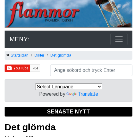
MENY:
Startsidan
Dikter
Det glömda
Powered by
Translate
SENASTE NYTT
Det glömda