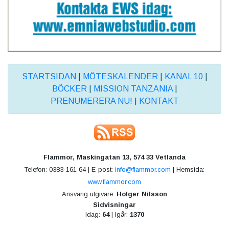
STARTSIDAN
|
MÖTESKALENDER
|
KANAL 10
|
BÖCKER
|
MISSION TANZANIA
|
PRENUMERERA NU!
|
KONTAKT
Flammor, Maskingatan 13, 574 33 Vetlanda
Telefon: 0383-161 64 | E-post:
info@flammor.com
| Hemsida:
www.flammor.com
Ansvarig utgivare:
Holger Nilsson
Sidvisningar
Idag:
64
| Igår:
1370