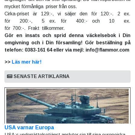
mycket förmånliga priser från oss.
Cirka-priset är 129:-, vi säljer den för 120:-. 2 ex.
för 200:-, 5 ex. för 400:- och 10 ex.
för 700:-. Frakt tillkommer.
Gör en insats och sprid denna väckelsebok i Din
omgivning och i Din församling! Gör beställning på
telefon: 0383-161 64 eller via mejl: info@flammor.com
>>
Läs mer här!
SENASTE ARTIKLARNA
USA varnar Europa
USA:s underrättelsetjänst ansluter sig till sina europeiska