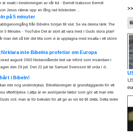
n är exakt i beskrivningen av vår tid - Berndt Isaksson Berndt
>
son Jesus räknar upp en lång rad tidstecken ...
ln på 5 minuter
abbgenomgång från Bibelns början till slut. Se via denna länk: The
 in 5 Minutes - YouTube Det är stort att vara med i Guds stora plan!
år man det så blir det lilla som vi är upptagna med insatta i ett större
förklara inte Bibelns profetior om Europa
cerad augusti 2003 Nedanstående text var införd som insändare i
agen den 29 juli. Den 22 juli tar Samuel Svensson till orda i d...
U
 hårt i Bibeln!
US
 kan inte nog understrykas. Bibelläsningen är grundläggande för ett
eu
Jesu efterföljelse. Lättja är en avslöjande faktor som gör att man inte
Guds ord, man är för bekväm för att ge av sin tid till detta. Detta leder