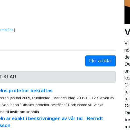
V
rmalänk
|
Vi
nö
de
Fler artiklar
De
an
TIKLAR
kö
Ci
lns profetior bekräftas
fö
cerad januari 2005, Publicerad i Världen Idag 2005-01-12 Skriven av
fö
 Adolfsson ”Bibelns profetior bekräftas” Förkunnare vill väcka
Gö
na till insikt om kopplin...
Di
ln är exakt i beskrivningen av vår tid - Berndt
be
ksson
me