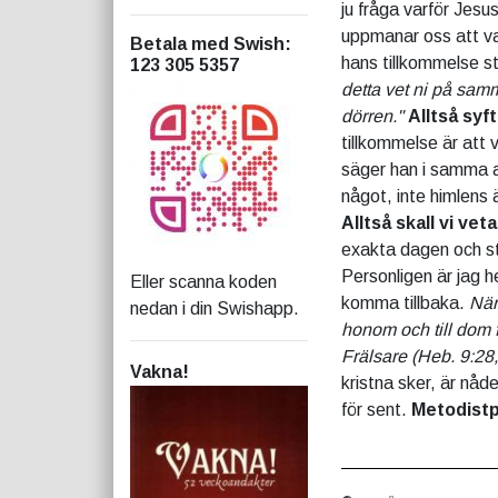
ju fråga varför Jesu
uppmanar oss att va
Betala med Swish
:
hans tillkommelse st
123 305 5357
detta vet ni på samm
dörren."
Alltså sy
tillkommelse är att 
säger han i samma 
något, inte himlens 
Alltså skall vi vet
exakta dagen och st
Personligen är jag h
Eller scanna koden
komma tillbaka.
När
nedan i din Swishapp.
honom och till dom 
Frälsare (Heb. 9:28,
Vakna!
kristna sker, är nåde
för sent.
Metodistp