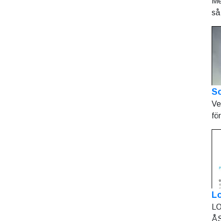
Me
så 
So
Ve
fö
L
LO
ÅS