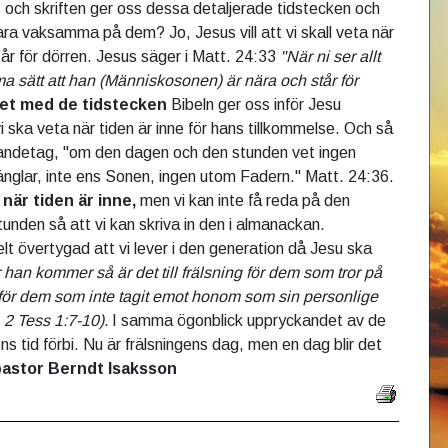
s och skriften ger oss dessa detaljerade tidstecken och
ra vaksamma på dem? Jo, Jesus vill att vi skall veta när
år för dörren. Jesus säger i Matt. 24:33
"När ni ser allt
a sätt att han (Människosonen) är nära och står för
ftet med de tidstecken
Bibeln ger oss inför Jesu
vi ska veta när tiden är inne för hans tillkommelse. Och så
andetag, "om den dagen och den stunden vet ingen
änglar, inte ens Sonen, ingen utom Fadern." Matt. 24:36.
a när tiden är inne,
men vi kan inte få reda på den
unden så att vi kan skriva in den i almanackan.
elt övertygad att vi lever i den generation då Jesu ska
 han kommer så är det till frälsning för dem som tror på
för dem som inte tagit emot honom som sin personlige
 2 Tess 1:7-10).
I samma ögonblick uppryckandet av de
ns tid förbi. Nu är frälsningens dag, men en dag blir det
astor Berndt Isaksson