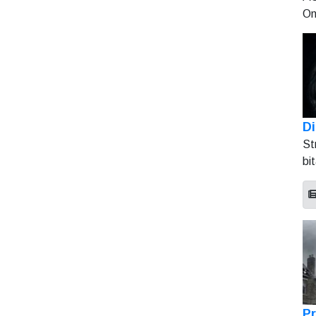
On
Di
St
bi
Pr