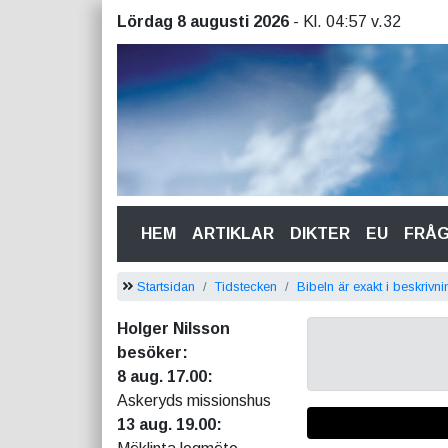
Lördag 8 augusti 2026
- Kl. 04:57 v.32
(CURRENT)
HEM
ARTIKLAR
DIKTER
EU
FRÅ
Startsidan
Tidstecken
Bibeln är exakt i beskrivn
Holger Nilsson
besöker:
8 aug. 17.00:
Askeryds missionshus
13 aug. 19.00: