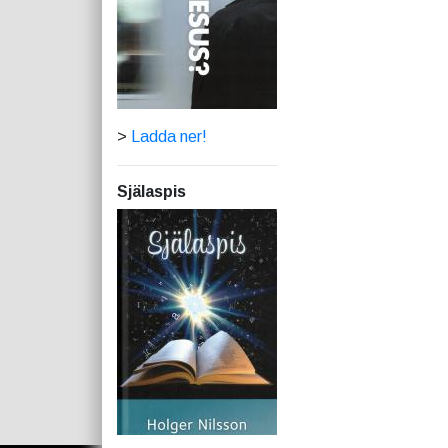
>
Ladda ner!
Själaspis