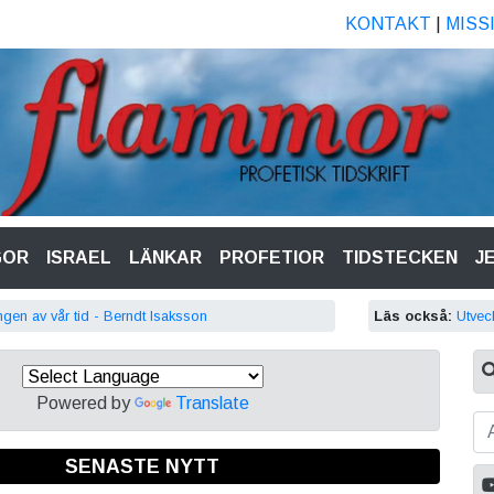
KONTAKT
|
MISS
GOR
ISRAEL
LÄNKAR
PROFETIOR
TIDSTECKEN
J
ingen av vår tid - Berndt Isaksson
Läs också:
Utvec
Powered by
Translate
SENASTE NYTT