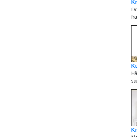
Kr
De
fr
Ku
Hå
sa
K