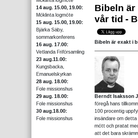
Möklinta logmöte
Bibeln är
14 aug. 15.00, 19.00:
Möklinta logmöte
vår tid -
15 aug. 15.00, 19.00:
Bjärka Säby,
sommarkonferens
Bibeln är exakt i 
16 aug. 17.00:
Vetlanda Friförsamling
23 aug.11.00:
Kungsbacka,
Emanuelskyrkan
28 aug. 18.00:
Fole missionshus
29 aug. 18.00:
Berndt Isaksson
Fole missionshus
föregå hans tillkomm
30 aug.18.00:
100 procentig uppfyl
Fole missionshus
insändare om detta 
mött och pratat med
att det bara skrämm