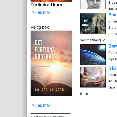
Bibel
Förändrad kurs
Isaks
>
Läs mer
Bibe
En sn
Viktig bok
Bible
Först
sammanhang. V...
Bort
Publi
Nya d
Håll
Detta
liv i 
läser 
till ett ...
>
Läs mer
_________________