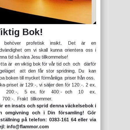
iktig Bok!
 behöver profetisk insikt. Det är en
dvändighet om vi skall kunna orientera oss i
nna tid så nära Jesu tillkommelse!
tta är en viktig bok för vår tid och och därför
geläget att den får stor spridning. Du kan
pa boken till mycket förmånliga priser från oss.
rka-priset är 129:-, vi säljer den för 120:-. 2 ex.
r 200:-, 5 ex. för 400:- och 10 ex.
r 700:-. Frakt tillkommer.
r en insats och sprid denna väckelsebok i
n omgivning och i Din församling! Gör
ställning på telefon: 0383-161 64 eller via
jl: info@flammor.com