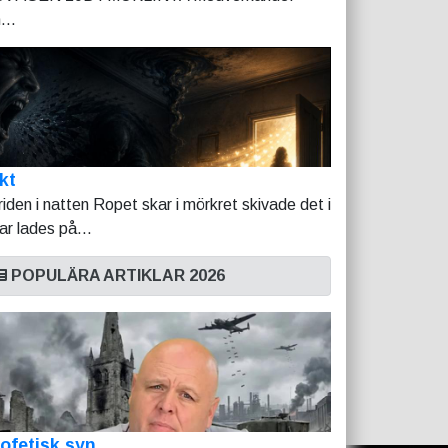
...
kt
riden i natten Ropet skar i mörkret skivade det i
tar lades på...
POPULÄRA ARTIKLAR 2026
ofetisk syn