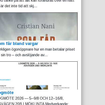
d tanke på att allt kan förändras över en natt
är det inte tid att skj...
m får bland vargar
rkligen ögonöppnare hur en man betalar priset
r sin tro – och avslöjande av...
ogmöte
GMÖTE 2026 — 5–9/8 OCH 12–16/8,
VÄGEN 20B I MÖKLINTA Medverkande: