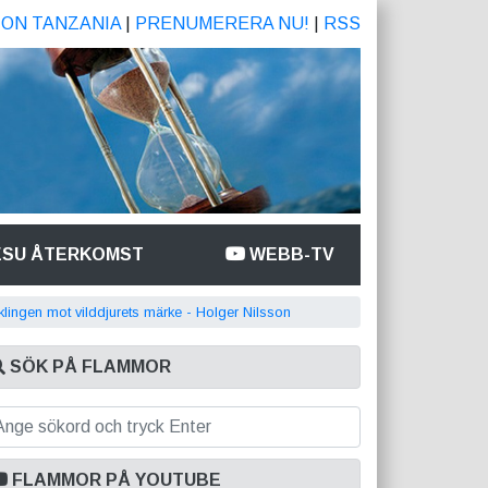
ION TANZANIA
|
PRENUMERERA NU!
|
RSS
ESU ÅTERKOMST
WEBB-TV
klingen mot vilddjurets märke - Holger Nilsson
SÖK PÅ FLAMMOR
FLAMMOR PÅ YOUTUBE