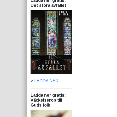
Ladda ner gratis:
Det stora avfallet
>
LADDA NER
Ladda ner gratis:
Väckelserop till
Guds folk