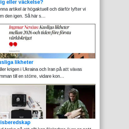
ig eller väckelse?
nna artikel är högaktuell och därför lyfter vi
am den igen. Så här s...
sliga likheter
ller krigen i Ukraina och Iran på att vävas
mman till en större, vidare kon...
risberedskap