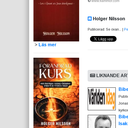
©
www.flammor.com
Holger Nilsson
Publicerad: Se ovan... |
Pe
>
Läs mer
LIKNANDE AR
Bibe
Publi
Jonas
kyrkor
Bibe
Isa