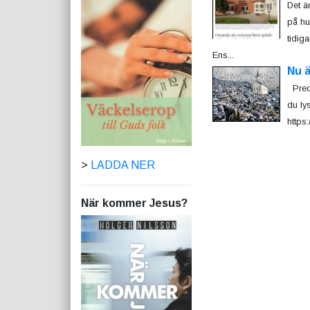
Det är
på hu
tidiga
Ens...
Nu ä
Predi
du ly
https
>
LADDA NER
När kommer Jesus?