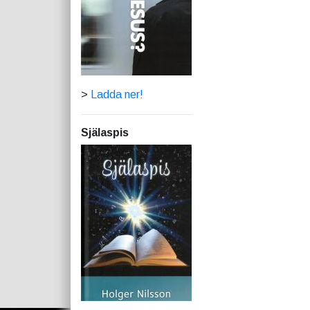
>
Ladda ner!
Själaspis