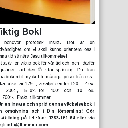
iktig Bok!
 behöver profetisk insikt. Det är en
dvändighet om vi skall kunna orientera oss i
nna tid så nära Jesu tillkommelse!
tta är en viktig bok för vår tid och och därför
geläget att den får stor spridning. Du kan
pa boken till mycket förmånliga priser från oss.
rka-priset är 129:-, vi säljer den för 120:-. 2 ex.
r 200:-, 5 ex. för 400:- och 10 ex.
r 700:-. Frakt tillkommer.
r en insats och sprid denna väckelsebok i
n omgivning och i Din församling! Gör
ställning på telefon: 0383-161 64 eller via
jl: info@flammor.com