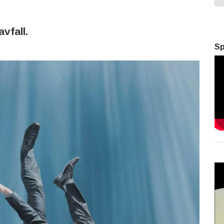
vfall.
Sp