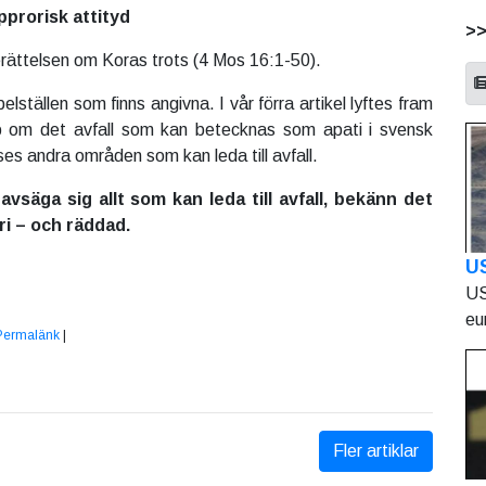
pprorisk attityd
>
erättelsen om Koras trots (4 Mos 16:1-50).
elställen som finns angivna. I vår förra artikel lyftes fram
 om det avfall som kan betecknas som apati i svensk
ses andra områden som kan leda till avfall.
 avsäga sig allt som kan leda till avfall, bekänn det
ri – och räddad.
U
US
eu
Permalänk
|
Fler artiklar