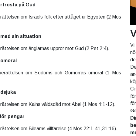
örtrösta på Gud
rättelsen om Israels folk efter uttåget ur Egypten (2 Mos
V
 med sin situation
Vi
erättelsen om änglarnas uppror mot Gud (2 Pet 2:4).
nö
de
l omoral
De
 berättelsen om Sodoms och Gomorras omoral (1 Mos
an
kö
Ci
ndsjuka
fö
fö
erättelsen om Kains våldsdåd mot Abel (1 Mos 4:1-12).
Gö
för pengar
Di
be
rättelsen om Bileams villfarelse (4 Mos 22:1-41,31:16).
me