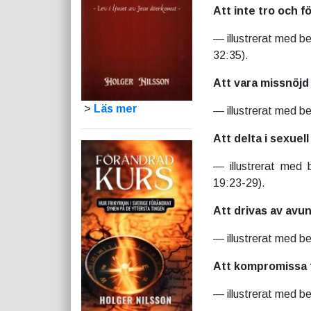
Att inte tro och f
— illustrerat med be
32:35).
Att vara missnöjd
>
Läs mer
— illustrerat med b
Att delta i sexuel
— illustrerat med
19:23-29).
Att drivas av avu
— illustrerat med b
Att kompromissa 
— illustrerat med be