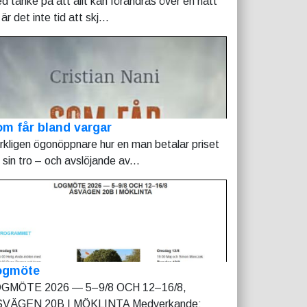
d tanke på att allt kan förändras över en natt
är det inte tid att skj...
m får bland vargar
rkligen ögonöppnare hur en man betalar priset
r sin tro – och avslöjande av...
ogmöte
GMÖTE 2026 — 5–9/8 OCH 12–16/8,
VÄGEN 20B I MÖKLINTA Medverkande: