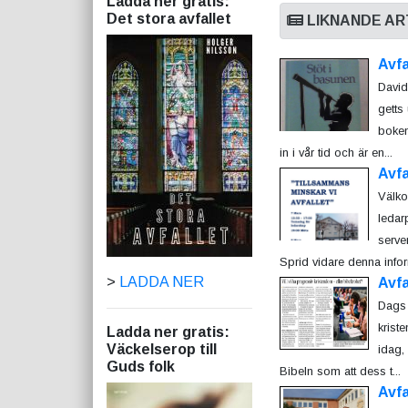
Ladda ner gratis:
Det stora avfallet
LIKNANDE AR
Avfa
David
getts 
boken
in i vår tid och är en...
Avfa
Välko
ledar
serve
Sprid vidare denna infor
>
LADDA NER
Avfa
Dags a
krist
Ladda ner gratis:
Väckelserop till
idag,
Guds folk
Bibeln som att dess t...
Avfa