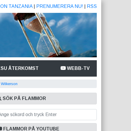
ION TANZANIA
|
PRENUMERERA NU!
|
RSS
ESU ÅTERKOMST
WEBB-TV
 Wilkerson
SÖK PÅ FLAMMOR
FLAMMOR PÅ YOUTUBE