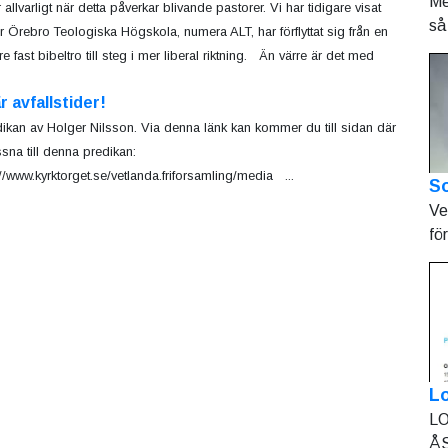
Me
 allvarligt när detta påverkar blivande pastorer. Vi har tidigare visat
så 
r Örebro Teologiska Högskola, numera ALT, har förflyttat sig från en
re fast bibeltro till steg i mer liberal riktning. Än värre är det med
r avfallstider!
kan av Holger Nilsson. Via denna länk kan kommer du till sidan där
ssna till denna predikan:
://www.kyrktorget.se/vetlanda.friforsamling/media ...
So
Ve
fö
L
LO
ÅS