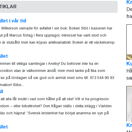
Kr
TIKLAR
De
fr
llet i vår tid
 Wilkerson varnade för avfallet i sin bok. Boken Stöt i basunen har
ut på Marcus förlag i flera upplagor, intresset har varit stort och
 är slutsåld men kan köpas antikvariatiskt. Boken är ett väckelserop
llet
Ku
mmen till viktiga samlingar i Aneby! Du behöver inte ha en
Hå
position utan är välkommen ändå, men med tanke på fika som
sa
ras på lördagen så var god och anmäl med sms till: 073 544 90 93
mation! Bibe...
ll
tt alla får insikt i vad som håller på att ske! Vill vi ha progressiv
endom – eller bibeltrohet? Den frågan ställs i detta inlägg i Världen
 läs och häpna! ”Svensk kristenhet har börjat anamma en syn på
K
llet