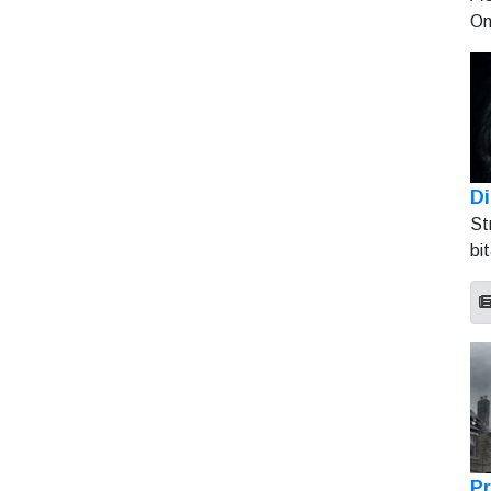
On
Di
St
bi
Pr