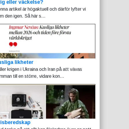
ig eller väckelse?
nna artikel är högaktuell och därför lyfter vi
am den igen. Så här s...
sliga likheter
ller krigen i Ukraina och Iran på att vävas
mman till en större, vidare kon...
risberedskap