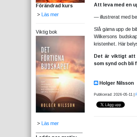
Att leva med en u
Förändrad kurs
>
Läs mer
— illustrerat med b
Slå gärna upp de bib
Viktig bok
Wilkersons budskap
kristenhet. Här bely
Det är viktigt att
som synd och bli f
Holger Nilsson
Publicerad: 2026-05-11 |
>
Läs mer
_________________