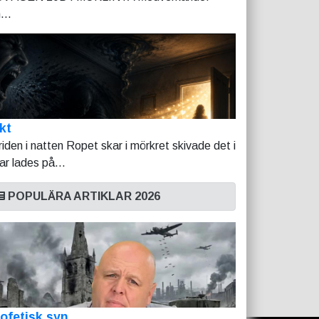
...
kt
riden i natten Ropet skar i mörkret skivade det i
tar lades på...
POPULÄRA ARTIKLAR 2026
ofetisk syn