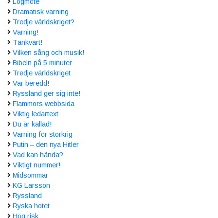
Logmöte
Dramatisk varning
Tredje världskriget?
Varning!
Tänkvärt!
Vilken sång och musik!
Bibeln på 5 minuter
Tredje världskriget
Var beredd!
Ryssland ger sig inte!
Flammors webbsida
Viktig ledartext
Du är kallad!
Varning för storkrig
Putin – den nya Hitler
Vad kan hända?
Viktigt nummer!
Midsommar
KG Larsson
Ryssland
Ryska hotet
Hög risk