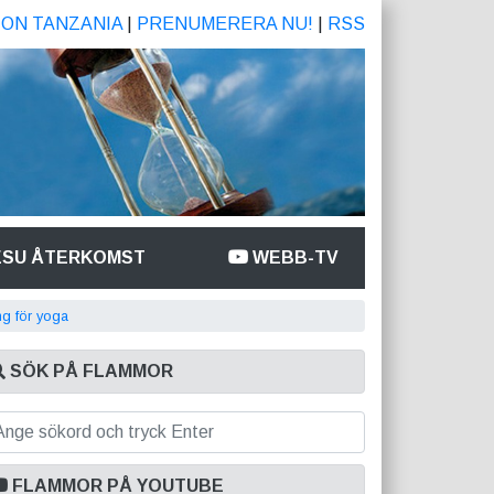
ION TANZANIA
|
PRENUMERERA NU!
|
RSS
ESU ÅTERKOMST
WEBB-TV
ng för yoga
SÖK PÅ FLAMMOR
FLAMMOR PÅ YOUTUBE