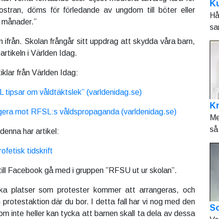
Ku
ostran, döms för förledande av ungdom till böter eller
Hå
x månader.”
sa
 ifrån. Skolan frångår sitt uppdrag att skydda våra barn,
artikeln i Världen Idag.
klar från Världen Idag:
L tipsar om våldtäktslek” (varldenidag.se)
K
agera mot RFSL:s våldspropaganda (varldenidag.se)
Me
så 
 denna har artikel:
fetisk tidskrift
 till Facebook gå med i gruppen ”RFSU ut ur skolan”.
ka platser som protester kommer att arrangeras, och
protestaktion där du bor. I detta fall har vi nog med den
So
m inte heller kan tycka att barnen skall ta dela av dessa