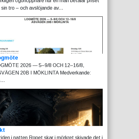
rkligen ögonöppnare hur en man betalar priset
r sin tro – och avslöjande av...
ogmöte
GMÖTE 2026 — 5–9/8 OCH 12–16/8,
VÄGEN 20B I MÖKLINTA Medverkande:
...
kt
riden i natten Ropet skar i mörkret skivade det i