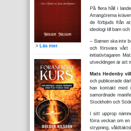
På flera håll i la
Arrangörerna kräver 
de förbjuds från at
ideologi till barn o
– Barnen ska inte be
>
Läs mer
och försvara vårt
initiativtagaren Ma
utvecklingen är att 
Mats Hedenby vil
och publicerade där
han kontakt med i
samordnade manifes
Stockholm och Söde
I sitt upprop nämn
förra veckan om en
strypning, våldtäkts