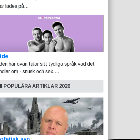
tar lades på...
ide
lden här ovan talar sitt tydliga språk vad det
ndlar om - snusk och sex....
POPULÄRA ARTIKLAR 2026
ofetisk syn