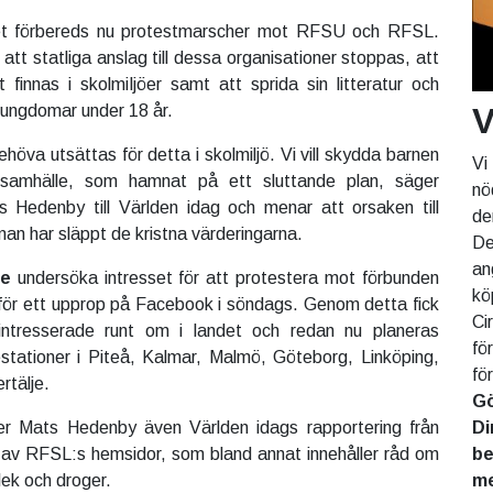
ndet förbereds nu protestmarscher mot RFSU och RFSL.
att statliga anslag till dessa organisationer stoppas, att
t finnas i skolmiljöer samt att sprida sin litteratur och
V
ch ungdomar under 18 år.
höva utsättas för detta i skolmiljö. Vi vill skydda barnen
Vi
 samhälle, som hamnat på ett sluttande plan, säger
nö
ts Hedenby till Världen idag och menar att orsaken till
de
man har släppt de kristna värderingarna.
De
an
le
undersöka intresset för att protestera mot förbunden
kö
för ett upprop på Facebook i söndags. Genom detta fick
Ci
ntresserade runt om i landet och redan nu planeras
fö
tationer i Piteå, Kalmar, Malmö, Göteborg, Linköping,
fö
rtälje.
Gö
Di
er Mats Hedenby även Världen idags rapportering från
be
 av RFSL:s hemsidor, som bland annat innehåller råd om
me
lek och droger.