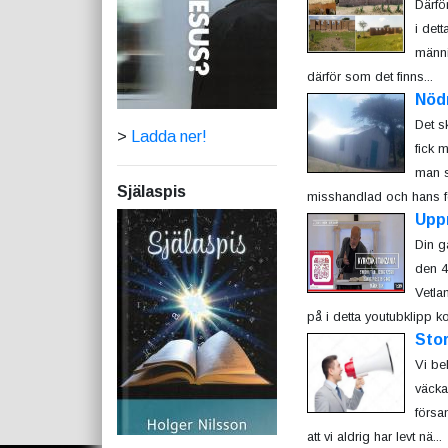
Därfö
i det
männis
därför som det finns...
Nöd
Det s
>
Ladda ner!
fick 
man s
Själaspis
misshandlad och hans fö
Upp
Din g
den 4
Vetla
på i detta youtubklipp k
Sto
Vi be
väcka
försa
att vi aldrig har levt nä...