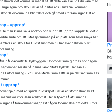
r behöver det komma in medel så att detta kan ske. Vill du vara med
bi
ta angelägna projekt? Det är så därför att i Tanzania kommer
kor till kyrkorna, de blir frälsta och går med i församlingar. Det är
rop - upprop!
kulle man kunna kalla nödrop och vi gör ett upprop kopplat till det.Vi
meddelande om att i Masajstammen på en plats som heter Piaya har
amlats i en skola för Gudstjänst men nu har evangelisten blivit
Pr
rsamling ...
Bi
rop!
ha
åva går oavkortat till kyrkbyggen. Uppropet som gjordes söndagen
 september ser du på denna länk: Stötta kyrktak i Tanzania -
nda Friförsamling - YouTube Medel som sätts in på det sätt som ses
ommer...
rt upprop!
höver hjälp med att sprida budskapet! Det är ett stort behov av att
 människor inför Jesu återkomst. Det är tyvärr så att i många
mlingar så förekommer knappast någon förkunnelse om detta. Trots
Pr