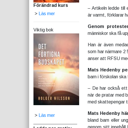
Förändrad kurs
– Artikeln ledde til
>
Läs mer
är varmt, förklarar h
Genom protester
Viktig bok
människor ska få up
Han är även medadm
som har närmare 2 
anser att RFSU med f
Mats Hedenby p
barn i förskolan ska 
– De har också ett 
när de pratar med ba
med skattepengar ti
Mats Hedenby hä
>
Läs mer
bland barn eller un
_________________
genom sitt innehåll 