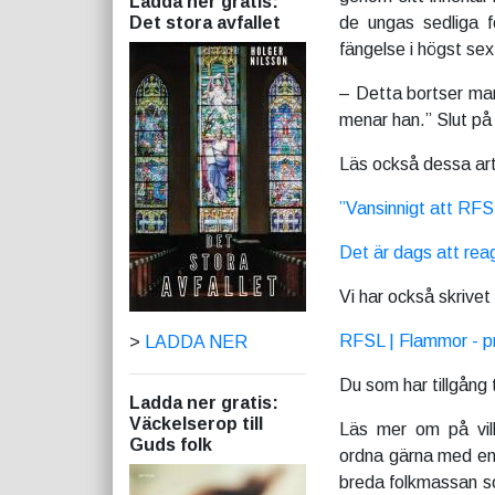
Ladda ner gratis:
Det stora avfallet
de ungas sedliga f
fängelse i högst se
– Detta bortser man
menar han.” Slut på 
Läs också dessa arti
”Vansinnigt att RFS
Det är dags att re
Vi har också skrivet
RFSL | Flammor - pro
>
LADDA NER
Du som har tillgång
Ladda ner gratis:
Väckelserop till
Läs mer om på vil
Guds folk
ordna gärna med en 
breda folkmassan so