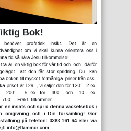
iktig Bok!
 behöver profetisk insikt. Det är en
dvändighet om vi skall kunna orientera oss i
nna tid så nära Jesu tillkommelse!
tta är en viktig bok för vår tid och och därför
geläget att den får stor spridning. Du kan
pa boken till mycket förmånliga priser från oss.
rka-priset är 129:-, vi säljer den för 120:-. 2 ex.
r 200:-, 5 ex. för 400:- och 10 ex.
r 700:-. Frakt tillkommer.
r en insats och sprid denna väckelsebok i
n omgivning och i Din församling! Gör
ställning på telefon: 0383-161 64 eller via
jl: info@flammor.com