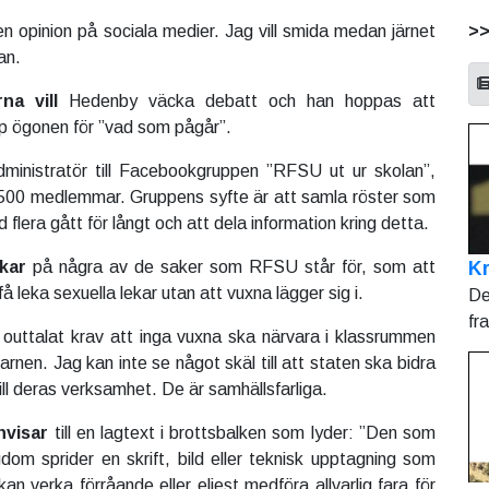
>
l en opinion på sociala medier. Jag vill smida medan järnet
an.
na vill
Hedenby väcka debatt och han hoppas att
p ögonen för ”vad som pågår”.
inistratör till Facebookgruppen ”RFSU ut ur skolan”,
500 medlemmar. Gruppens syfte är att samla röster som
lera gått för långt och att dela information kring detta.
Kr
ekar
på några av de saker som RFSU står för, som att
få leka sexuella lekar utan att vuxna lägger sig i.
De
fr
outtalat krav att inga vuxna ska närvara i klassrummen
rnen. Jag kan inte se något skäl till att staten ska bidra
ll deras verksamhet. De är samhällsfarliga.
nvisar
till en lagtext i brottsbalken som lyder: ”Den som
gdom sprider en skrift, bild eller teknisk upptagning som
kan verka förråande eller eljest medföra allvarlig fara för