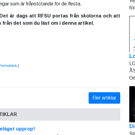
Ve
ngar som är frånstötande för de flesta.
fö
et är dags att RFSU portas från skolorna och att
från det som du läst om i denna artikel.
L
LO
Permalänk
|
ÅS
On
Fler artiklar
TIKLAR
Di
eläget upprop!
St