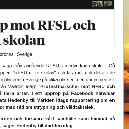
rdnas i Sverige.
t säga ifrån angående RFSU:s medverkan i skolor. Gå
ppen ”RFSU ut ur skolan” och läs mer och delta i de
 planeras i Sverige på olika platser, men bör ja med att
från Världen Idag:
”Protestmarscher mot RFSU och
 flera orter. I ett upprop på Facebook hänvisar
Mats Hedenby till Världen Idags rapportering om en
r med råd om strypning och våldtäktslek.
 barnen och försvara vårt samhälle, som hamnat på
, säger Hedenby till Världen idag.