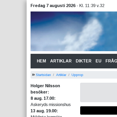
Fredag 7 augusti 2026
- Kl. 11:39 v.32
(CURRENT)
HEM
ARTIKLAR
DIKTER
EU
FRÅ
Startsidan
Artiklar
Upprop
Holger Nilsson
besöker:
8 aug. 17.00:
Askeryds missionshus
13 aug. 19.00: