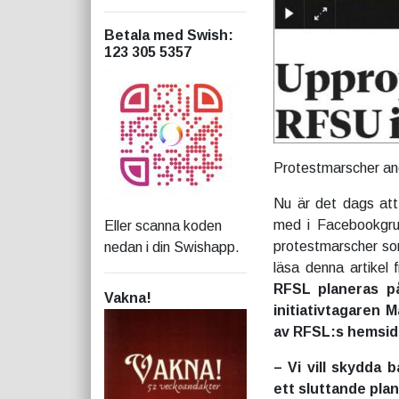
Betala med Swish
:
123 305 5357
Protestmarscher ano
Nu är det dags at
med i Facebookgru
Eller scanna koden
protestmarscher som
nedan i din Swishapp.
läsa denna artikel 
RFSL planeras på
Vakna!
initiativtagaren 
av RFSL:s hemsido
– Vi vill skydda
ett sluttande plan