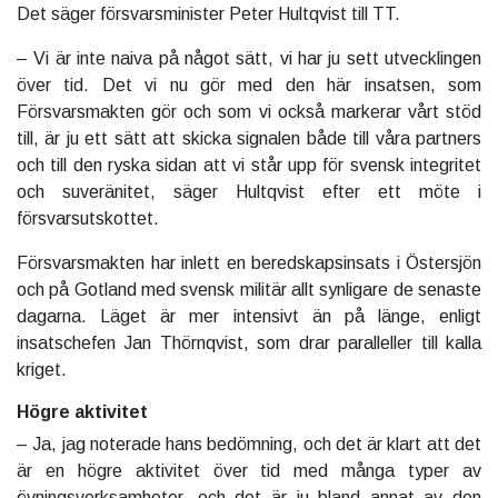
Det säger försvarsminister Peter Hultqvist till TT.
– Vi är inte naiva på något sätt, vi har ju sett utvecklingen
över tid. Det vi nu gör med den här insatsen, som
Försvarsmakten gör och som vi också markerar vårt stöd
till, är ju ett sätt att skicka signalen både till våra partners
och till den ryska sidan att vi står upp för svensk integritet
och suveränitet, säger Hultqvist efter ett möte i
försvarsutskottet.
Försvarsmakten har inlett en beredskapsinsats i Östersjön
och på Gotland med svensk militär allt synligare de senaste
dagarna. Läget är mer intensivt än på länge, enligt
insatschefen Jan Thörnqvist, som drar paralleller till kalla
kriget.
Högre aktivitet
– Ja, jag noterade hans bedömning, och det är klart att det
är en högre aktivitet över tid med många typer av
övningsverksamheter, och det är ju bland annat av den