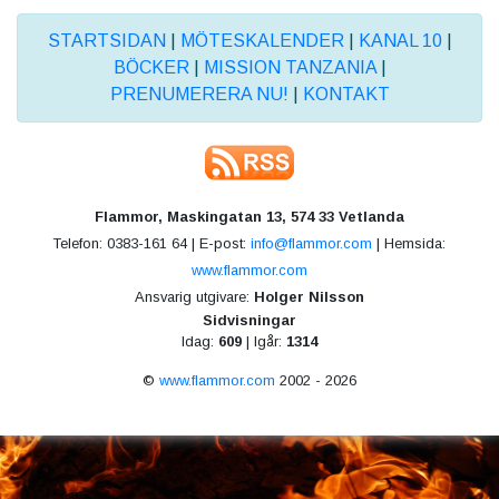
STARTSIDAN
|
MÖTESKALENDER
|
KANAL 10
|
BÖCKER
|
MISSION TANZANIA
|
PRENUMERERA NU!
|
KONTAKT
Flammor, Maskingatan 13, 574 33 Vetlanda
Telefon: 0383-161 64 | E-post:
info@flammor.com
| Hemsida:
www.flammor.com
Ansvarig utgivare:
Holger Nilsson
Sidvisningar
Idag:
609
| Igår:
1314
©
www.flammor.com
2002 - 2026