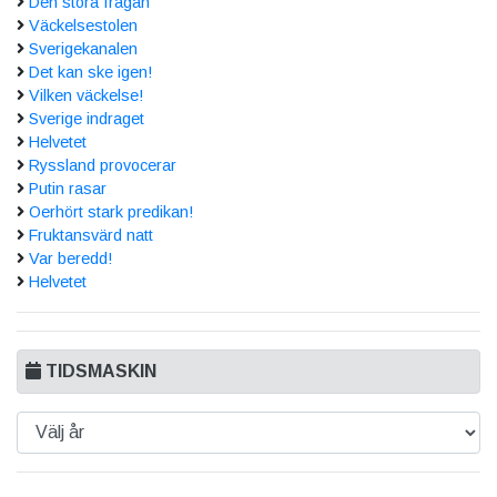
Den stora frågan
Väckelsestolen
Sverigekanalen
Det kan ske igen!
Vilken väckelse!
Sverige indraget
Helvetet
Ryssland provocerar
Putin rasar
Oerhört stark predikan!
Fruktansvärd natt
Var beredd!
Helvetet
TIDSMASKIN