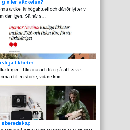
ig eller väckelse?
nna artikel är högaktuell och därför lyfter vi
am den igen. Så här s...
sliga likheter
ller krigen i Ukraina och Iran på att vävas
mman till en större, vidare kon...
risberedskap