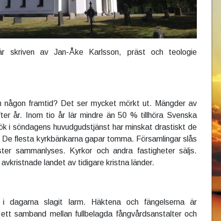
r skriven av Jan-Åke Karlsson, präst och teologie
 någon framtid? Det ser mycket mörkt ut. Mängder av
fter år. Inom tio år lär mindre än 50 % tillhöra Svenska
ök i söndagens huvudgudstjänst har minskat drastiskt de
 De flesta kyrkbänkarna gapar tomma. Församlingar slås
er sammanlyses. Kyrkor och andra fastigheter säljs.
avkristnade landet av tidigare kristna länder.
r i dagarna slagit larm. Häktena och fängelserna är
s ett samband mellan fullbelagda fångvårdsanstalter och