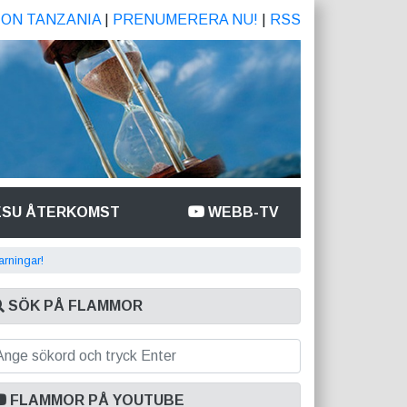
ION TANZANIA
|
PRENUMERERA NU!
|
RSS
ESU ÅTERKOMST
WEBB-TV
arningar!
SÖK PÅ FLAMMOR
FLAMMOR PÅ YOUTUBE