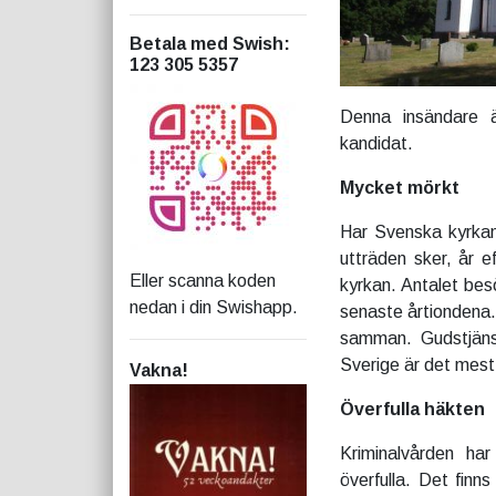
Betala med Swish
:
123 305 5357
Denna insändare ä
kandidat.
Mycket mörkt
Har Svenska kyrkan
utträden sker, år e
Eller scanna koden
kyrkan. Antalet bes
nedan i din Swishapp.
senaste årtiondena.
samman. Gudstjänst
Sverige är det mest 
Vakna!
Överfulla häkten
Kriminalvården ha
överfulla. Det finn