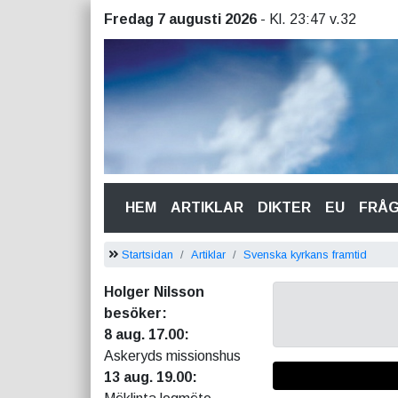
Fredag 7 augusti 2026
- Kl. 23:47 v.32
(CURRENT)
HEM
ARTIKLAR
DIKTER
EU
FRÅ
Startsidan
Artiklar
Svenska kyrkans framtid
Holger Nilsson
besöker:
8 aug. 17.00:
Askeryds missionshus
13 aug. 19.00: