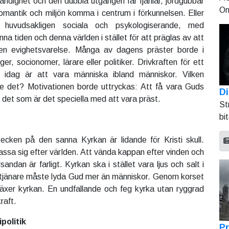
dighet och den dubbla utgången får fjärilar, jordgubbar
On
mantik och miljön komma i centrum i förkunnelsen. Eller
na huvudsakligen sociala och psykologiserande, med
a tiden och denna världen i stället för att präglas av att
en evighetsvarelse. Många av dagens präster borde i
ger, socionomer, lärare eller politiker. Drivkraften för ett
r idag är att vara människa ibland människor. Vilken
te det? Motivationen borde uttryckas: Att få vara Guds
Di
 det som är det speciella med att vara präst.
St
bi
ecken på den sanna Kyrkan är lidande för Kristi skull.
assa sig efter världen. Att vända kappan efter vinden och
idsandan är farligt. Kyrkan ska i stället vara ljus och salt i
 tjänare måste lyda Gud mer än människor. Genom korset
äxer kyrkan. En undfallande och feg kyrka utan ryggrad
raft.
politik
Pr