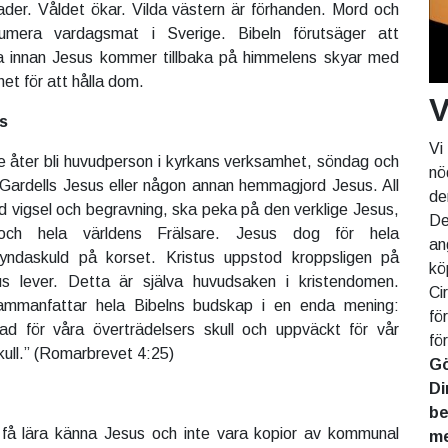
er. Våldet ökar. Vilda västern är förhanden. Mord och
numera vardagsmat i Sverige. Bibeln förutsäger att
a innan Jesus kommer tillbaka på himmelens skyar med
het för att hålla dom.
V
s
Vi
 åter bli huvudperson i kyrkans verksamhet, söndag och
nö
Gardells Jesus eller någon annan hemmagjord Jesus. All
de
id vigsel och begravning, ska peka på den verklige Jesus,
De
ch hela världens Frälsare. Jesus dog för hela
an
yndaskuld på korset. Kristus uppstod kroppsligen på
kö
s lever. Detta är själva huvudsaken i kristendomen.
Ci
ammanfattar hela Bibelns budskap i en enda mening:
fö
ad för våra överträdelsers skull och uppväckt för vår
fö
kull.” (Romarbrevet 4:25)
Gö
Di
be
få lära känna Jesus och inte vara kopior av kommunal
me