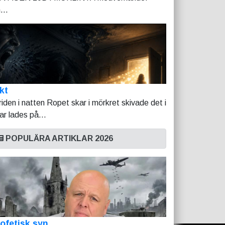
...
kt
riden i natten Ropet skar i mörkret skivade det i
tar lades på...
POPULÄRA ARTIKLAR 2026
ofetisk syn