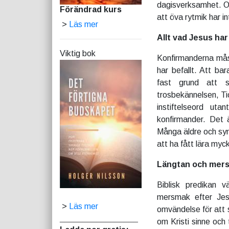
dagisverksamhet. Om 
Förändrad kurs
att öva rytmik har 
>
Läs mer
Allt vad Jesus har
Viktig bok
Konfirmanderna måst
har befallt. Att ba
fast grund att s
trosbekännelsen, T
instiftelseord utan
konfirmander. Det 
Många äldre och sy
att ha fått lära myck
Längtan och mer
Biblisk predikan v
mersmak efter Jesu
>
Läs mer
omvändelse för att s
_________________
om Kristi sinne och 