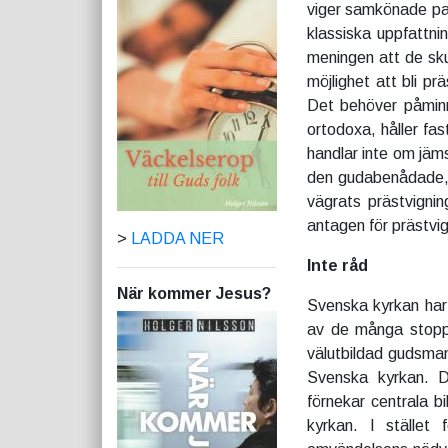
viger samkönade par,
klassiska uppfattni
meningen att de sk
möjlighet att bli p
Det behöver påminn
ortodoxa, håller fa
handlar inte om jäms
den gudabenådade, 
vägrats prästvignin
antagen för prästvi
>
LADDA NER
Inte råd
När kommer Jesus?
Svenska kyrkan har 
av de många stoppa
välutbildad gudsman
Svenska kyrkan. D
förnekar centrala 
kyrkan. I stället 