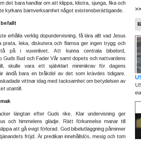
det bara handlar om att klippa, klistra, sjunga, fika och
>
inte kyrkans barnverksamhet något existensberättigande.
 befallt
e erhålla verklig dopundervisning, få lära allt vad Jesus
ra prata, leka, diskutera och flamsa ger ingen trygg och
tå på i vuxenlivet. Att kunna centrala bibelord,
io Guds Bud och Fader Vår samt dopets och nattvardens
till, skulle vara ett självklart minimikrav för dagens
är ändå bara en bråkdel av det som krävdes tidigare.
U
nskadade vittnar idag med tacksamhet om betydelsen av
US
et utantill.
eu
smak
äcker längtan efter Guds rike. Klar undervisning ger
s och himmelens glädje. Rätt förkunnelse manar till
lippa att gå evigt förlorad. God bibelutläggning påminner
tjänandets fröjd. Är predikan innehållslös, mesig och tom