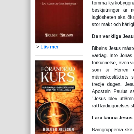
tomma kyrkobyggnad
beskjutningar är 
laglösheten ska ök
stor makt och härlig
Den verklige Jesu
>
Läs mer
Bibelns Jesus måste
vardag. Inte Jonas 
förkunnelse, även v
som är Herren o
människosläktets s
tredje dagen. Jesu
Aposteln Paulus s
”Jesus blev utlämn
rättfärdiggörelses s
Lära känna Jesus
Barngrupperna ska 