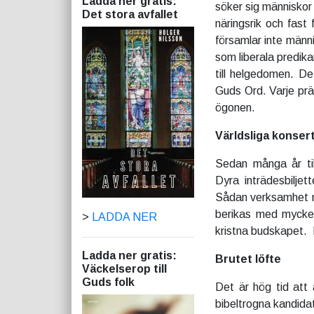
Ladda ner gratis:
söker sig människor
Det stora avfallet
näringsrik och fas
församlar inte männ
som liberala predik
till helgedomen. De
Guds Ord. Varje prä
ögonen.
Världsliga konser
Sedan många år till
Dyra inträdesbiljett
Sådan verksamhet me
berikas med mycket
>
LADDA NER
kristna budskapet. 
Ladda ner gratis:
Brutet löfte
Väckelserop till
Guds folk
Det är hög tid att 
bibeltrogna kandida