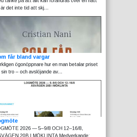
d tanke på att allt kan förändras över en natt
är det inte tid att skj...
m får bland vargar
rkligen ögonöppnare hur en man betalar priset
r sin tro – och avslöjande av...
ogmöte
GMÖTE 2026 — 5–9/8 OCH 12–16/8,
VÄGEN 20B I MÖKLINTA Medverkande: