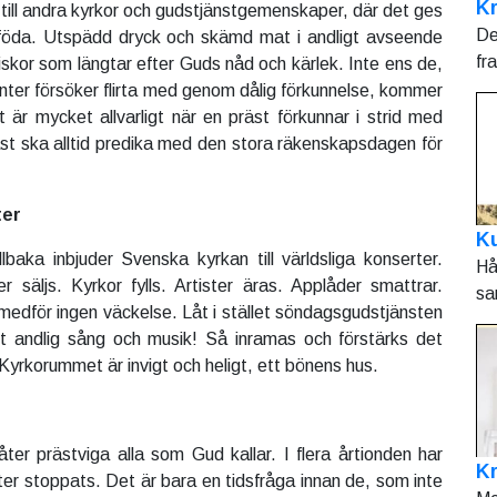
Kr
 till andra kyrkor och gudstjänstgemenskaper, där det ges
De
t föda. Utspädd dryck och skämd mat i andligt avseende
fr
iskor som längtar efter Guds nåd och kärlek. Inte ens de,
anter försöker flirta med genom dålig förkunnelse, kommer
t är mycket allvarligt när en präst förkunnar i strid med
st ska alltid predika med den stora räkenskapsdagen för
ter
Ku
baka inbjuder Svenska kyrkan till världsliga konserter.
Hå
er säljs. Kyrkor fylls. Artister äras. Applåder smattrar.
sa
dför ingen väckelse. Låt i stället söndagsgudstjänsten
 andlig sång och musik! Så inramas och förstärks det
Kyrkorummet är invigt och heligt, ett bönens hus.
åter prästviga alla som Gud kallar. I flera årtionden har
K
ter stoppats. Det är bara en tidsfråga innan de, som inte