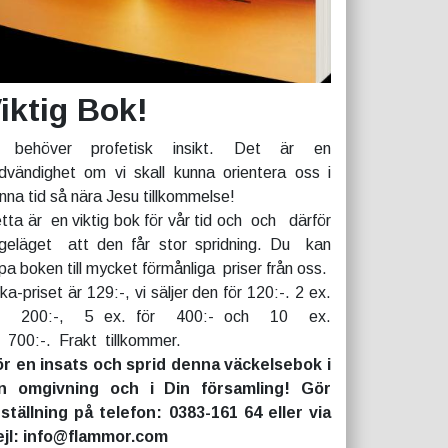
iktig Bok!
 behöver profetisk insikt. Det är en
dvändighet om vi skall kunna orientera oss i
nna tid så nära Jesu tillkommelse!
tta är en viktig bok för vår tid och och därför
geläget att den får stor spridning. Du kan
pa boken till mycket förmånliga priser från oss.
rka-priset är 129:-, vi säljer den för 120:-. 2 ex.
r 200:-, 5 ex. för 400:- och 10 ex.
r 700:-. Frakt tillkommer.
r en insats och sprid denna väckelsebok i
n omgivning och i Din församling! Gör
ställning på telefon: 0383-161 64 eller via
jl: info@flammor.com