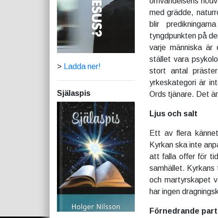
omvändelsens nödvän
med grädde, naturro
blir predikningar
tyngdpunkten på denn
varje människa är 
stället vara psykolo
>
Ladda ner!
stort antal präste
yrkeskategori är in
Själaspis
Ords tjänare. Det är
Ljus och salt
Ett av flera kännet
Kyrkan ska inte anp
att falla offer för t
samhället. Kyrkans
och martyrskapet v
har ingen dragningsk
Förnedrande parti