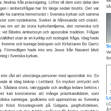
Me
 hindras från prästvigning. Löftet till dem som delar den
så 
ngen i ämbetsfrågan har för länge sedan brutits. Det var
ulle ha samma hemortsrätt i Svenska kyrkan och samma
räster som nytänkarna. Sveket är hårresande och otäckt.
as om att de stora kyrkofamiljerna, den romerska och
st vid Bibelns ämbetssyn och apostolisk tradition. Frågan
tälldhet utan är en kyrklig och teologisk fråga. Idag hade
fromme och kunnige biskopen och författaren Bo Giertz
So
g. Förmodligen hade inte ens Jesus från Nasaret blivit
Ve
gning i Svenska kyrkan.
fö
inte råd att utestänga personer med apostolisk tro. En
de är idag biskop i Lettland. En mycket omtyckt och
. Sådana stora, rakryggade och andliga ledare behövs i
et kan konstateras att många prästkandidater, som
L
bibliska sanningar, godkänns och uppmuntras av Svenska
LO
för Kristi försoningsverk på Golgata, jungfrufödelsen,
ÅS