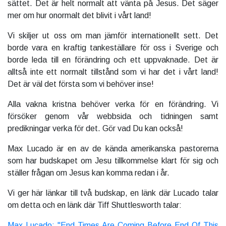
sättet. Det är helt normalt att vänta på Jesus. Det säger
mer om hur onormalt det blivit i vårt land!
Vi skiljer ut oss om man jämför internationellt sett. Det
borde vara en kraftig tankeställare för oss i Sverige och
borde leda till en förändring och ett uppvaknade. Det är
alltså inte ett normalt tillstånd som vi har det i vårt land!
Det är väl det första som vi behöver inse!
Alla vakna kristna behöver verka för en förändring. Vi
försöker genom vår webbsida och tidningen samt
predikningar verka för det. Gör vad Du kan också!
Max Lucado är en av de kända amerikanska pastorerna
som har budskapet om Jesu tillkommelse klart för sig och
ställer frågan om Jesus kan komma redan i år.
Vi ger här länkar till två budskap, en länk där Lucado talar
om detta och en länk där Tiff Shuttlesworth talar:
Max Lucado: "End Times Are Coming Before End Of This