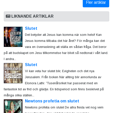
Fler artiklar
LIKNANDE ARTIKLAR
Slutet
Det betyder att Jesus kan komma när som helst! Kan
Jesus komma tillbaka det här året? För många kan det
vara en överraskning att ställa en sådan fråga. Det beror
på att budskapet om Jesu tillkommelse har blivit så nedtonat i vårt land.
I andra...
Slutet
Vi kan veta hur slutet blir, Evigheten och det nya
Jerusalem. Från boken När allting blir annorlunda av
Elonora Lathi: ”Tusenårsriket har passerat med en
fantastisk tid av frid och glädje. En tidsperiod som finns beskrivet på
många olika ställen...
Newtons profetia om slutet
Newtons profetia om slutet De allra flesta vet nog vem