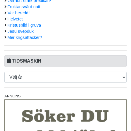
Oerhört stark predikan!
Fruktansvärd natt
Var beredd!
Helvetet
Kristusbild i gruva
Jesu svepduk
Mer krigsattacker?
TIDSMASKIN
ANNONS: