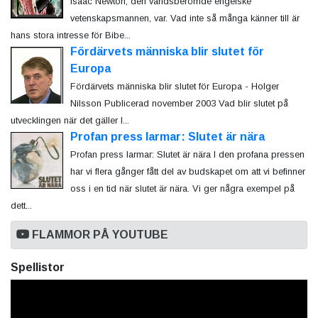
Isaac Newton, den världsberömde engelske
vetenskapsmannen, var. Vad inte så många känner till är
hans stora intresse för Bibe...
Fördärvets människa blir slutet för
Europa
Fördärvets människa blir slutet för Europa - Holger
Nilsson Publicerad november 2003 Vad blir slutet på
utvecklingen när det gäller l...
Profan press larmar: Slutet är nära
Profan press larmar: Slutet är nära I den profana pressen
har vi flera gånger fått del av budskapet om att vi befinner
oss i en tid när slutet är nära. Vi ger några exempel på
dett...
FLAMMOR PÅ YOUTUBE
Spellistor