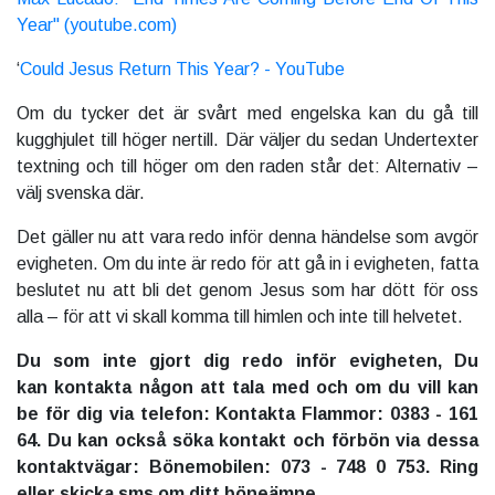
Year" (youtube.com)
‘
Could Jesus Return This Year? - YouTube
Om du tycker det är svårt med engelska kan du gå till
kugghjulet till höger nertill. Där väljer du sedan Undertexter
textning och till höger om den raden står det: Alternativ –
välj svenska där.
Det gäller nu att vara redo inför denna händelse som avgör
evigheten. Om du inte är redo för att gå in i evigheten, fatta
beslutet nu att bli det genom Jesus som har dött för oss
alla – för att vi skall komma till himlen och inte till helvetet.
Du som inte gjort dig redo inför evigheten, Du
kan kontakta någon att tala med och om du vill kan
be för dig via telefon: Kontakta Flammor: 0383 - 161
64. Du kan också söka kontakt och förbön via dessa
kontaktvägar: Bönemobilen: 073 - 748 0 753. Ring
eller skicka sms om ditt böneämne.