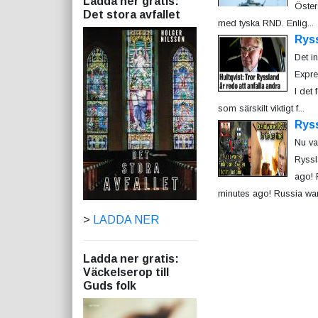
Ladda ner gratis:
Öster
Det stora avfallet
med tyska RND. Enlig...
Rys
Det i
Expre
I det
som särskilt viktigt f...
Rys
Nu va
Ryssl
ago! 
minutes ago! Russia war
>
LADDA NER
Ladda ner gratis:
Väckelserop till
Guds folk