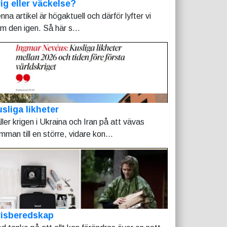
ig eller väckelse?
nna artikel är högaktuell och därför lyfter vi
am den igen. Så här s...
sliga likheter
ller krigen i Ukraina och Iran på att vävas
mman till en större, vidare kon...
risberedskap