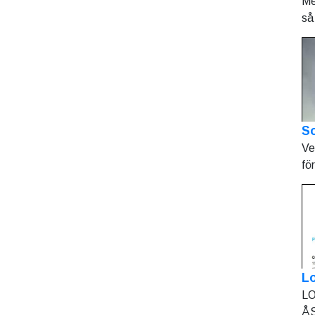
Me
så 
So
Ve
fö
L
LO
ÅS