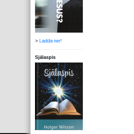
>
Ladda ner!
Själaspis