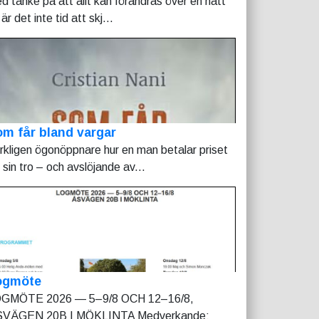
d tanke på att allt kan förändras över en natt
är det inte tid att skj...
m får bland vargar
rkligen ögonöppnare hur en man betalar priset
r sin tro – och avslöjande av...
ogmöte
GMÖTE 2026 — 5–9/8 OCH 12–16/8,
VÄGEN 20B I MÖKLINTA Medverkande: