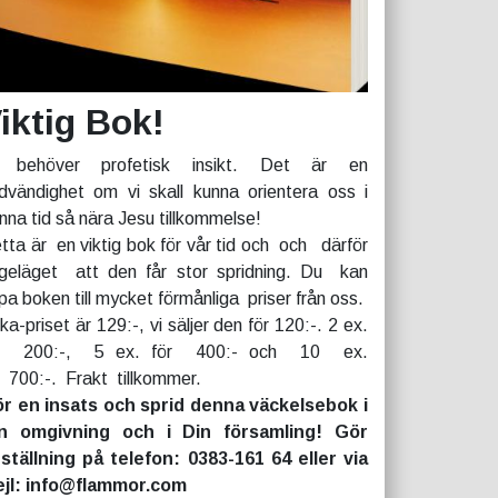
iktig Bok!
 behöver profetisk insikt. Det är en
dvändighet om vi skall kunna orientera oss i
nna tid så nära Jesu tillkommelse!
tta är en viktig bok för vår tid och och därför
geläget att den får stor spridning. Du kan
pa boken till mycket förmånliga priser från oss.
rka-priset är 129:-, vi säljer den för 120:-. 2 ex.
r 200:-, 5 ex. för 400:- och 10 ex.
r 700:-. Frakt tillkommer.
r en insats och sprid denna väckelsebok i
n omgivning och i Din församling! Gör
ställning på telefon: 0383-161 64 eller via
jl: info@flammor.com