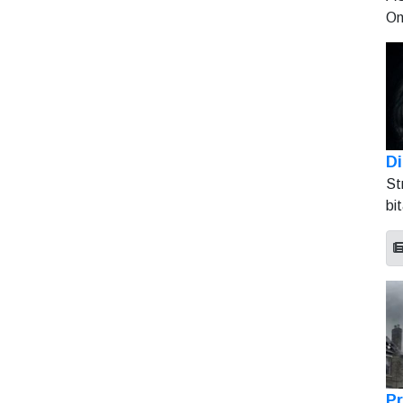
On
Di
St
bi
Pr