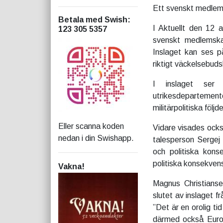
Ett svenskt medlemsk
Betala med Swish
:
I Aktuellt den 12 a
123 305 5357
svenskt medlemska
Inslaget kan ses 
riktigt väckelsebuds
I inslaget ser
utrikesdepartemen
militärpolitiska följ
Eller scanna koden
Vidare visades ocks
nedan i din Swishapp.
talesperson Sergej 
och politiska konse
politiska konsekven
Vakna!
Magnus Christianse
slutet av inslaget f
”Det är en orolig ti
därmed också Euro