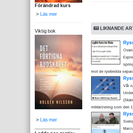
Förändrad kurs
>
Läs mer
LIKNANDE AR
Viktig bok
Rys
Ovans
Expre
sprin
mot de ryskledda separat
Ryss
Vår r
Under
(Skär
militärövning som den 11
Rys
>
Läs mer
Sveri
_________________
Marcu