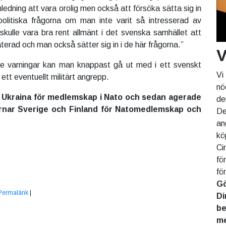
nledning att vara orolig men också att försöka sätta sig in
politiska frågorna om man inte varit så intresserad av
 skulle vara bra rent allmänt i det svenska samhället att
terad och man också sätter sig in i de här frågorna.”
V
are varningar kan man knappast gå ut med i ett svenskt
Vi
ett eventuellt militärt angrepp.
nö
 Ukraina för medlemskap i Nato och sedan agerade
de
rnar Sverige och Finland för Natomedlemskap och
De
an
kö
Ci
fö
fö
Gö
Permalänk
|
Di
be
me