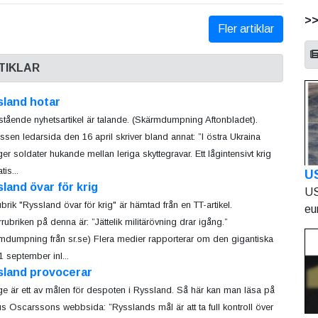
>
Fler artiklar
TIKLAR
sland hotar
tående nyhetsartikel är talande. (Skärmdumpning Aftonbladet).
ssen ledarsida den 16 april skriver bland annat: ”I östra Ukraina
ger soldater hukande mellan leriga skyttegravar. Ett lågintensivt krig
is...
U
land övar för krig
US
ubrik "Ryssland övar för krig" är hämtad från en TT-artikel.
eu
rubriken på denna är: ”Jättelik militärövning drar igång.”
mdumpning från sr.se) Flera medier rapporterar om den gigantiska
 september inl...
sland provocerar
ge är ett av målen för despoten i Ryssland. Så här kan man läsa på
s Oscarssons webbsida: ”Rysslands mål är att ta full kontroll över