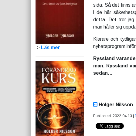
sida: Så det finns a
i de här säkerhets
detta. Det tror jag
man håller sig uppda
Klarare och tydlig
nyhetsprogram inför 
>
Läs mer
Ryssland varande
man. Ryssland va
sedan…
Holger Nilsson
Publicerad: 2022-04-13 |