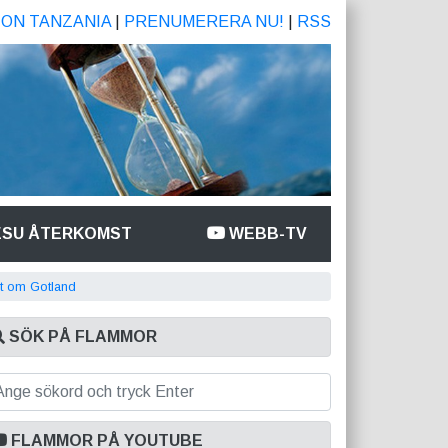
ION TANZANIA
|
PRENUMERERA NU!
|
RSS
ESU ÅTERKOMST
WEBB-TV
t om Gotland
SÖK PÅ FLAMMOR
FLAMMOR PÅ YOUTUBE