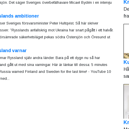
Kr
sjön. Det säger Sveriges överbefälhavare Micael Bydén i en intervju
De
fr
slands ambitioner
nser Sveriges försvarsminister Peter Hultqvist. Så här skriver
ssen: ”Rysslands anfallskrig mot Ukraina har snart pågått i ett halvår.
 försämrade säkerhetsläget pekas södra Östersjön och Öresund ut
sland varnar
rnar Ryssland själv andra länder. Bara på ett dygn nu så har
Ku
and gått ut med sina varningar. Här är länkar till dessa: 5 minutes
Hå
Russia warned Finland and Sweden for the last time! - YouTube 10
sa
ned...
K