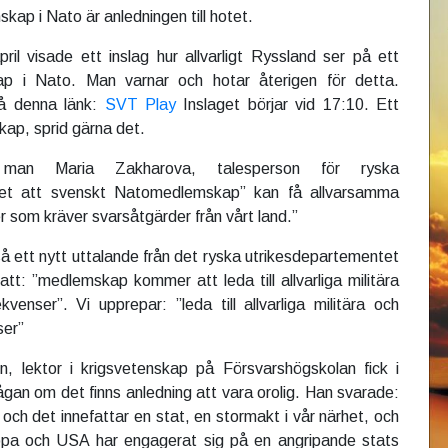
ap i Nato är anledningen till hotet.
pril visade ett inslag hur allvarligt Ryssland ser på ett
p i Nato. Man varnar och hotar återigen för detta.
på denna länk:
SVT Play
Inslaget börjar vid 17:10. Ett
kap, sprid gärna det.
 man Maria Zakharova, talesperson för ryska
tet att svenskt Natomedlemskap” kan få allvarsamma
der som kräver svarsåtgärder från vårt land.”
å ett nytt uttalande från det ryska utrikesdepartementet
att: ”medlemskap kommer att leda till allvarliga militära
kvenser”. Vi upprepar: ”leda till allvarliga militära och
ser”
n, lektor i krigsvetenskap på Försvarshögskolan fick i
rågan om det finns anledning att vara orolig. Han svarade:
d och det innefattar en stat, en stormakt i vår närhet, och
pa och USA har engagerat sig på en angripande stats