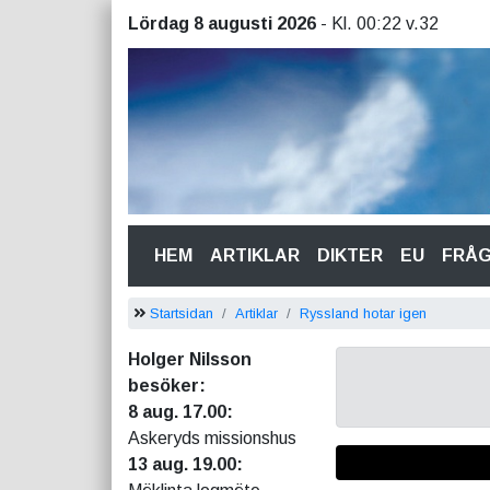
Lördag 8 augusti 2026
- Kl. 00:22 v.32
(CURRENT)
HEM
ARTIKLAR
DIKTER
EU
FRÅ
Startsidan
Artiklar
Ryssland hotar igen
Holger Nilsson
besöker:
8 aug. 17.00:
Askeryds missionshus
13 aug. 19.00: