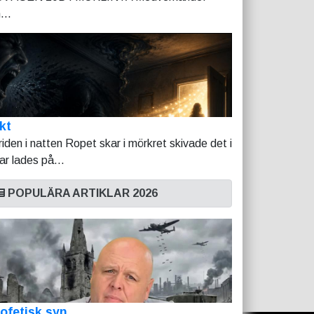
...
kt
riden i natten Ropet skar i mörkret skivade det i
tar lades på...
POPULÄRA ARTIKLAR 2026
ofetisk syn