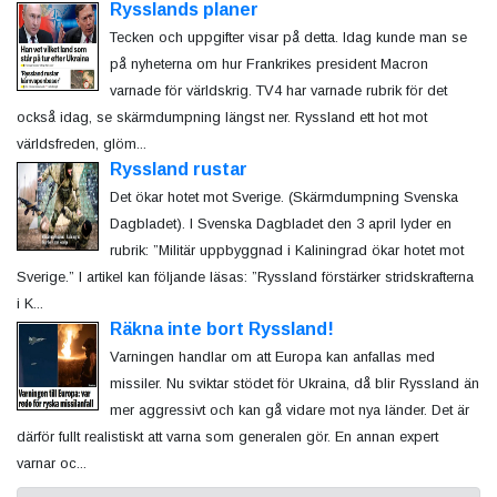
Rysslands planer
Tecken och uppgifter visar på detta. Idag kunde man se
på nyheterna om hur Frankrikes president Macron
varnade för världskrig. TV4 har varnade rubrik för det
också idag, se skärmdumpning längst ner. Ryssland ett hot mot
världsfreden, glöm...
Ryssland rustar
Det ökar hotet mot Sverige. (Skärmdumpning Svenska
Dagbladet). I Svenska Dagbladet den 3 april lyder en
rubrik: ”Militär uppbyggnad i Kaliningrad ökar hotet mot
Sverige.” I artikel kan följande läsas: ”Ryssland förstärker stridskrafterna
i K...
Räkna inte bort Ryssland!
Varningen handlar om att Europa kan anfallas med
missiler. Nu sviktar stödet för Ukraina, då blir Ryssland än
mer aggressivt och kan gå vidare mot nya länder. Det är
därför fullt realistiskt att varna som generalen gör. En annan expert
varnar oc...