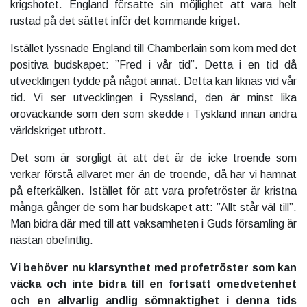
krigshotet. England försatte sin möjlighet att vara helt
rustad på det sättet inför det kommande kriget.
Istället lyssnade England till Chamberlain som kom med det
positiva budskapet: ”Fred i vår tid”. Detta i en tid då
utvecklingen tydde på något annat. Detta kan liknas vid vår
tid. Vi ser utvecklingen i Ryssland, den är minst lika
oroväckande som den som skedde i Tyskland innan andra
världskriget utbrott.
Det som är sorgligt ät att det är de icke troende som
verkar förstå allvaret mer än de troende, då har vi hamnat
på efterkälken. Istället för att vara profetröster är kristna
många gånger de som har budskapet att: ”Allt står väl till”.
Man bidra där med till att vaksamheten i Guds församling är
nästan obefintlig.
Vi behöver nu klarsynthet med profetröster som kan
väcka och inte bidra till en fortsatt omedvetenhet
och en allvarlig andlig sömnaktighet i denna tids