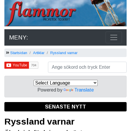
MENY:
Startsidan
Artiklar
Ryssland varnar
Powered by
Translate
SENASTE NYTT
Ryssland varnar