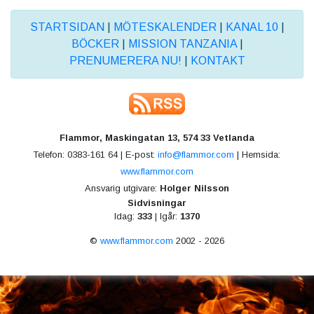
STARTSIDAN
|
MÖTESKALENDER
|
KANAL 10
|
BÖCKER
|
MISSION TANZANIA
|
PRENUMERERA NU!
|
KONTAKT
Flammor, Maskingatan 13, 574 33 Vetlanda
Telefon: 0383-161 64 | E-post:
info@flammor.com
| Hemsida:
www.flammor.com
Ansvarig utgivare:
Holger Nilsson
Sidvisningar
Idag:
333
| Igår:
1370
©
www.flammor.com
2002 - 2026