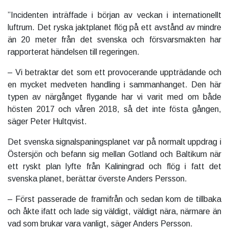
”Incidenten inträffade i början av veckan i internationellt
luftrum. Det ryska jaktplanet flög på ett avstånd av mindre
än 20 meter från det svenska och försvarsmakten har
rapporterat händelsen till regeringen.
– Vi betraktar det som ett provocerande uppträdande och
en mycket medveten handling i sammanhanget. Den här
typen av närgånget flygande har vi varit med om både
hösten 2017 och våren 2018, så det inte fösta gången,
säger Peter Hultqvist.
Det svenska signalspaningsplanet var på normalt uppdrag i
Östersjön och befann sig mellan Gotland och Baltikum när
ett ryskt plan lyfte från Kaliningrad och flög i fatt det
svenska planet, berättar överste Anders Persson.
– Först passerade de framifrån och sedan kom de tillbaka
och åkte ifatt och lade sig väldigt, väldigt nära, närmare än
vad som brukar vara vanligt, säger Anders Persson.