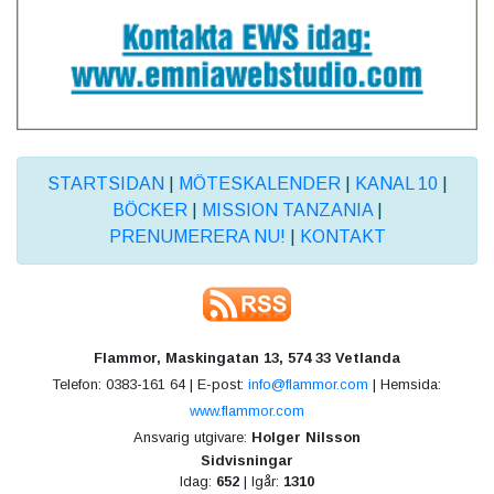
STARTSIDAN
|
MÖTESKALENDER
|
KANAL 10
|
BÖCKER
|
MISSION TANZANIA
|
PRENUMERERA NU!
|
KONTAKT
Flammor, Maskingatan 13, 574 33 Vetlanda
Telefon: 0383-161 64 | E-post:
info@flammor.com
| Hemsida:
www.flammor.com
Ansvarig utgivare:
Holger Nilsson
Sidvisningar
Idag:
652
| Igår:
1310