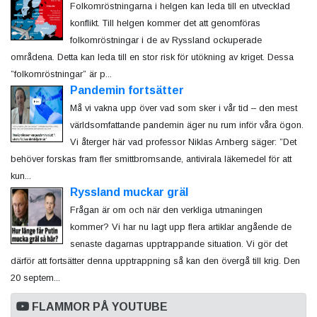
Folkomröstningarna i helgen kan leda till en utvecklad
konflikt. Till helgen kommer det att genomföras
folkomröstningar i de av Ryssland ockuperade
områdena. Detta kan leda till en stor risk för utökning av kriget. Dessa
”folkomröstningar” är p...
Pandemin fortsätter
Må vi vakna upp över vad som sker i vår tid – den mest
världsomfattande pandemin äger nu rum inför våra ögon.
Vi återger här vad professor Niklas Arnberg säger: ”Det
behöver forskas fram fler smittbromsande, antivirala läkemedel för att
kun...
Ryssland muckar gräl
Frågan är om och när den verkliga utmaningen
kommer? Vi har nu lagt upp flera artiklar angående de
senaste dagarnas upptrappande situation. Vi gör det
därför att fortsätter denna upptrappning så kan den övergå till krig. Den
20 septem...
FLAMMOR PÅ YOUTUBE