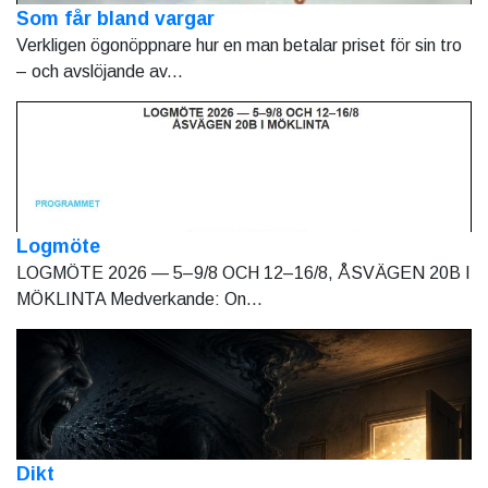
Som får bland vargar
Verkligen ögonöppnare hur en man betalar priset för sin tro
– och avslöjande av...
Logmöte
LOGMÖTE 2026 — 5–9/8 OCH 12–16/8, ÅSVÄGEN 20B I
MÖKLINTA Medverkande: On...
Dikt