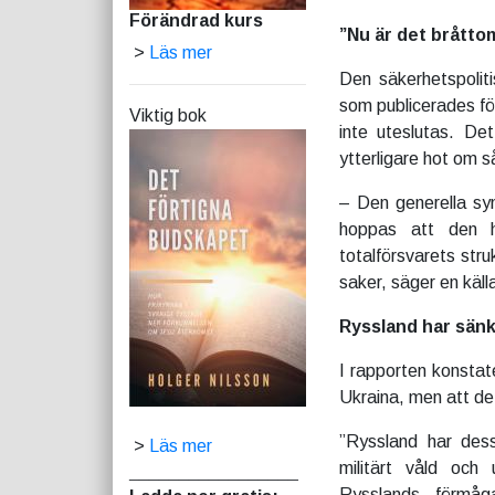
Förändrad kurs
”Nu är det bråtto
>
Läs mer
Den säkerhetspolit
som publicerades fö
Viktig bok
inte uteslutas. Det
ytterligare hot om
– Den generella syn
hoppas att den hä
totalförsvarets struk
saker, säger en käll
Ryssland har sänk
I rapporten konstat
Ukraina, men att det
”Ryssland har dess
>
Läs mer
militärt våld och 
_________________
Rysslands förmåga