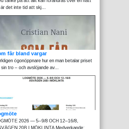
d tanke på att allt kan förändras över en natt
är det inte tid att skj...
m får bland vargar
rkligen ögonöppnare hur en man betalar priset
r sin tro – och avslöjande av...
ogmöte
GMÖTE 2026 — 5–9/8 OCH 12–16/8,
VÄGEN 20B I MÖKLINTA Medverkande: