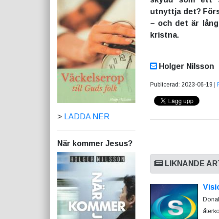
utnyttja det? Fö
– och det är lån
kristna.
Holger Nilsson
Publicerad: 2023-06-19 |
>
LADDA NER
När kommer Jesus?
LIKNANDE AR
Visi
Donal
återk