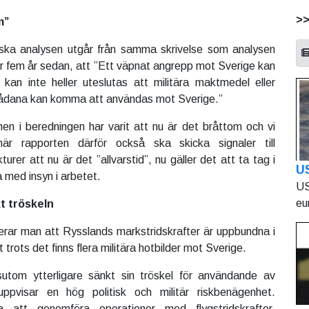
>
m”
iska analysen utgår från samma skrivelse som analysen
r fem år sedan, att ”Ett väpnat angrepp mot Sverige kan
 kan inte heller uteslutas att militära maktmedel eller
 sådana kan komma att användas mot Sverige.”
en i beredningen har varit att nu är det bråttom och vi
r rapporten därför också ska skicka signaler till
turer att nu är det ”allvarstid”, nu gäller det att ta tag i
U
a med insyn i arbetet.
US
eu
t tröskeln
erar man att Rysslands markstridskrafter är uppbundna i
 trots det finns flera militära hotbilder mot Sverige.
utom ytterligare sänkt sin tröskel för användande av
uppvisar en hög politisk och militär riskbenägenhet.
 att genomföra operationer med flygstridskrafter,