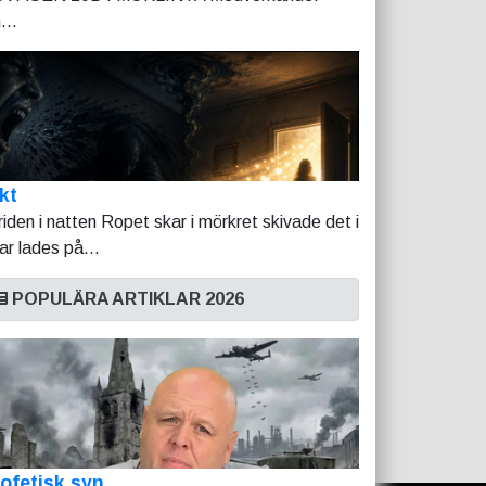
...
kt
riden i natten Ropet skar i mörkret skivade det i
tar lades på...
POPULÄRA ARTIKLAR 2026
ofetisk syn