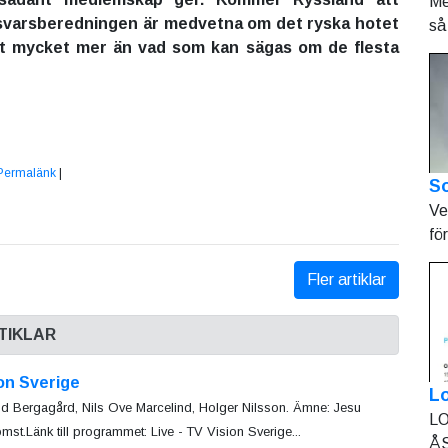
Me
rsvarsberedningen är medvetna om det ryska hotet
så 
gt mycket mer än vad som kan sägas om de flesta
Permalänk
|
So
Ve
fö
Fler artiklar
TIKLAR
on Sverige
L
d Bergagård, Nils Ove Marcelind, Holger Nilsson. Ämne: Jesu
LO
omst.Länk till programmet: Live - TV Vision Sverige...
ÅS