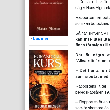
– Det är ett skifte 
säger Hans Algmark,
Rapporten har betec
som kan betecknas so
Så här skriver SVT
>
Läs mer
kan inte uteslut
finns förmåga till
Det är några av
”Allvarstid” som
– Det här är en t
som arbetat med 
Rapportens titel 
beredskapsåren 19
– Rapporten är en ty
som är skarpare än