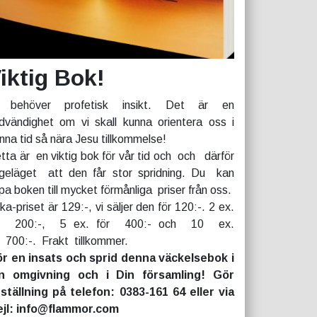
iktig Bok!
 behöver profetisk insikt. Det är en
dvändighet om vi skall kunna orientera oss i
nna tid så nära Jesu tillkommelse!
tta är en viktig bok för vår tid och och därför
geläget att den får stor spridning. Du kan
pa boken till mycket förmånliga priser från oss.
rka-priset är 129:-, vi säljer den för 120:-. 2 ex.
r 200:-, 5 ex. för 400:- och 10 ex.
r 700:-. Frakt tillkommer.
r en insats och sprid denna väckelsebok i
n omgivning och i Din församling! Gör
ställning på telefon: 0383-161 64 eller via
jl: info@flammor.com