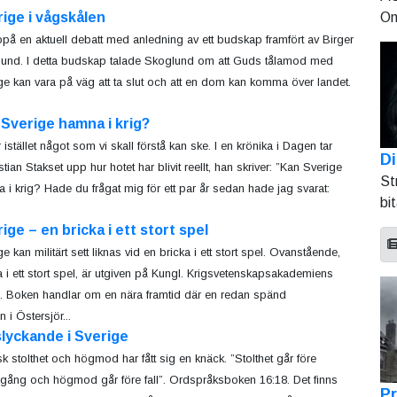
On
ige i vågskålen
å en aktuell debatt med anledning av ett budskap framfört av Birger
und. I detta budskap talade Skoglund om att Guds tålamod med
ge kan vara på väg att ta slut och att en dom kan komma över landet.
Sverige hamna i krig?
 istället något som vi skall förstå kan ske. I en krönika i Dagen tar
Di
tian Stakset upp hur hotet har blivit reellt, han skriver: ”Kan Sverige
St
 i krig? Hade du frågat mig för ett par år sedan hade jag svarat:
bi
ige – en bricka i ett stort spel
e kan militärt sett liknas vid en bricka i ett stort spel. Ovanstående,
a i ett stort spel, är utgiven på Kungl. Krigsvetenskapsakademiens
g. Boken handlar om en nära framtid där en redan spänd
n i Östersjör...
lyckande i Sverige
k stolthet och högmod har fått sig en knäck. ”Stolthet går före
gång och högmod går före fall”. Ordspråksboken 16:18. Det finns
Pr