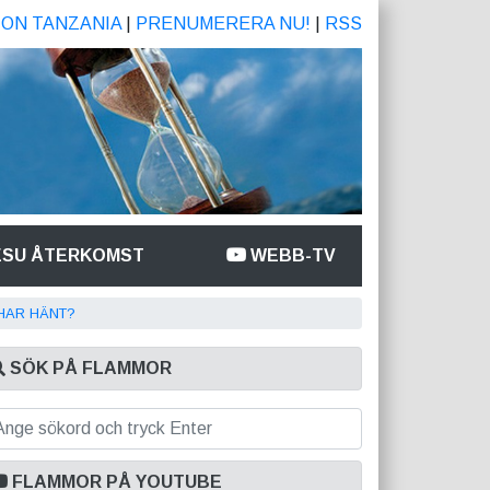
ION TANZANIA
|
PRENUMERERA NU!
|
RSS
ESU ÅTERKOMST
WEBB-TV
HAR HÄNT?
SÖK PÅ FLAMMOR
FLAMMOR PÅ YOUTUBE