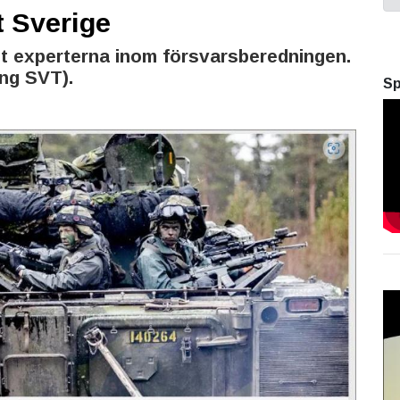
 Sverige
igt experterna inom försvarsberedningen.
ng SVT).
Sp