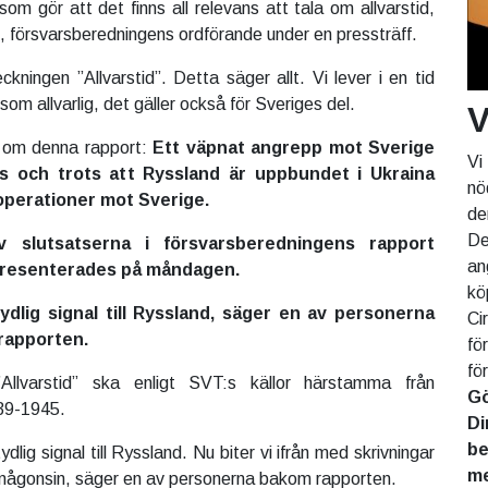
som gör att det finns all relevans att tala om allvarstid,
 försvarsberedningens ordförande under en pressträff.
kningen ”Allvarstid”. Detta säger allt. Vi lever i en tid
m allvarlig, det gäller också för Sveriges del.
V
 om denna rapport:
Ett väpnat angrepp mot Sverige
Vi
as och trots att Ryssland är uppbundet i Ukraina
nö
 operationer mot Sverige.
de
De
 slutsatserna i försvarsberedningens rapport
an
 presenterades på måndagen.
kö
ydlig signal till Ryssland, säger en av personerna
Ci
rapporten.
fö
fö
”Allvarstid” ska enligt SVT:s källor härstamma från
Gö
39-1945.
Di
be
dlig signal till Ryssland. Nu biter vi ifrån med skrivningar
me
 någonsin, säger en av personerna bakom rapporten.