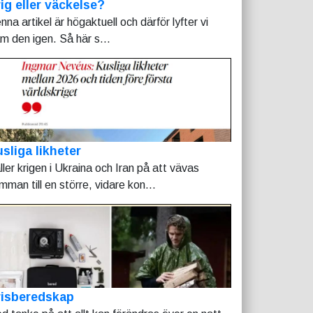
ig eller väckelse?
nna artikel är högaktuell och därför lyfter vi
am den igen. Så här s...
sliga likheter
ller krigen i Ukraina och Iran på att vävas
mman till en större, vidare kon...
risberedskap