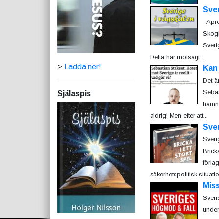
Sver
Aprop
Skogl
Sveri
Detta har motsagt...
>
Ladda ner!
Kan 
Det är
Sebas
Själaspis
hamna
aldrig! Men efter att...
Sver
Sverig
Brick
förla
säkerhetspolitisk situatio
Miss
Svens
under