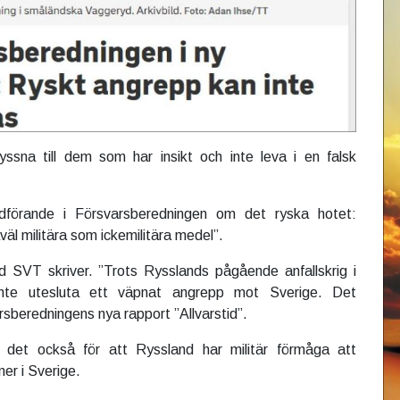
lyssna till dem som har insikt och inte leva i en falsk
dförande i Försvarsberedningen om det ryska hotet:
väl militära som ickemilitära medel”.
d SVT skriver. ”Trots Rysslands pågående anfallskrig i
inte utesluta ett väpnat angrepp mot Sverige. Det
rsberedningens nya rapport ”Allvarstid”.
 det också för att Ryssland har militär förmåga att
er i Sverige.