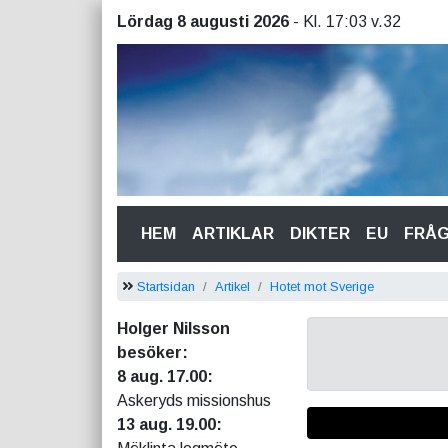
Lördag 8 augusti 2026
- Kl. 17:03 v.32
(CURRENT)
HEM
ARTIKLAR
DIKTER
EU
FRÅ
Startsidan
Artikel
Hotet mot Sverige
Holger Nilsson
besöker:
8 aug. 17.00:
Askeryds missionshus
13 aug. 19.00: