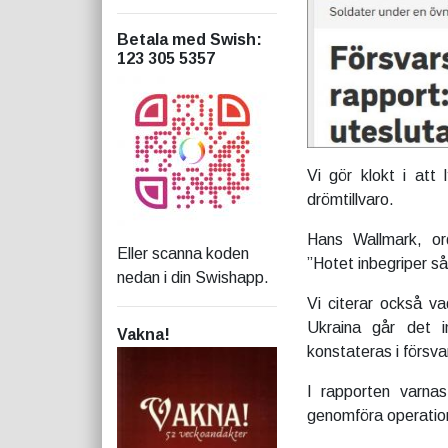
Betala med Swish
:
123 305 5357
Vi gör klokt i att 
drömtillvaro.
Hans Wallmark, or
Eller scanna koden
”Hotet inbegriper så
nedan i din Swishapp.
Vi citerar också va
Ukraina går det 
Vakna!
konstateras i försva
I rapporten varnas
genomföra operation