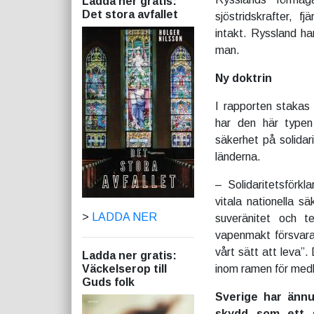
Ladda ner gratis:
Det stora avfallet
sjöstridskrafter, f
intakt. Ryssland ha
man.
Ny doktrin
I rapporten stakas 
har den här typen
säkerhet på solidar
länderna.
– Solidaritetsförkl
vitala nationella s
>
LADDA NER
suveränitet och te
vapenmakt försvara 
vårt sätt att leva”.
Ladda ner gratis:
Väckelserop till
inom ramen för medl
Guds folk
Sverige har ännu
skydd som ett 