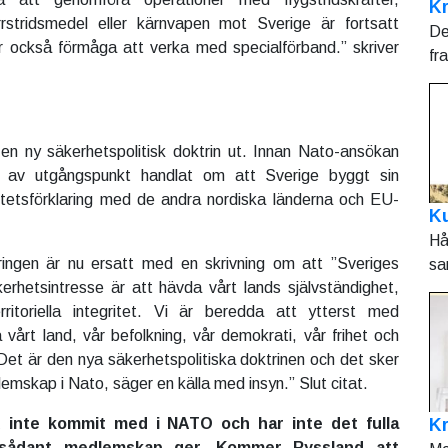
Kr
järrstridsmedel eller kärnvapen mot Sverige är fortsatt
De
r också förmåga att verka med specialförband.” skriver
fr
en ny säkerhetspolitisk doktrin ut. Innan Nato-ansökan
 av utgångspunkt handlat om att Sverige byggt sin
itetsförklaring med de andra nordiska länderna och EU-
Ku
Hå
aringen är nu ersatt med en skrivning om att ”Sveriges
sa
äkerhetsintresse är att hävda vårt lands självständighet,
rritoriella integritet. Vi är beredda att ytterst med
vårt land, vår befolkning, vår demokrati, vår frihet och
 Det är den nya säkerhetspolitiska doktrinen och det sker
emskap i Nato, säger en källa med insyn.” Slut citat.
K
 inte kommit med i NATO och har inte det fulla
sådant medlemskap ger. Kommer Ryssland att