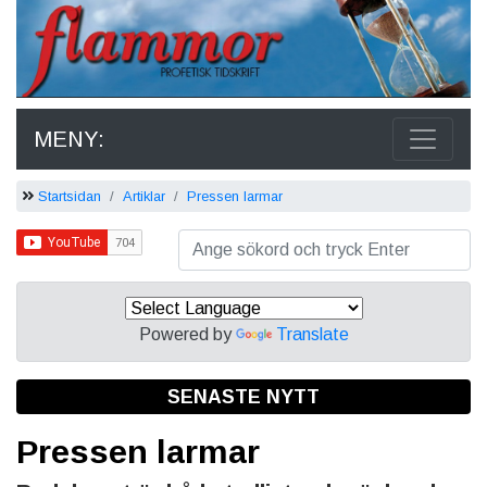
MENY:
Startsidan
Artiklar
Pressen larmar
Powered by
Translate
SENASTE NYTT
Pressen larmar