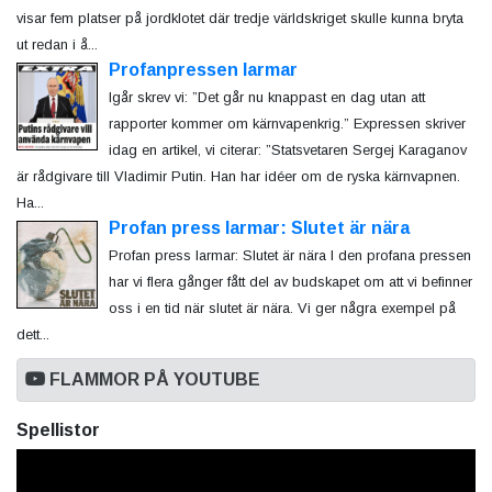
visar fem platser på jordklotet där tredje världskriget skulle kunna bryta
ut redan i å...
Profanpressen larmar
Igår skrev vi: ”Det går nu knappast en dag utan att
rapporter kommer om kärnvapenkrig.” Expressen skriver
idag en artikel, vi citerar: ”Statsvetaren Sergej Karaganov
är rådgivare till Vladimir Putin. Han har idéer om de ryska kärnvapnen.
Ha...
Profan press larmar: Slutet är nära
Profan press larmar: Slutet är nära I den profana pressen
har vi flera gånger fått del av budskapet om att vi befinner
oss i en tid när slutet är nära. Vi ger några exempel på
dett...
FLAMMOR PÅ YOUTUBE
Spellistor