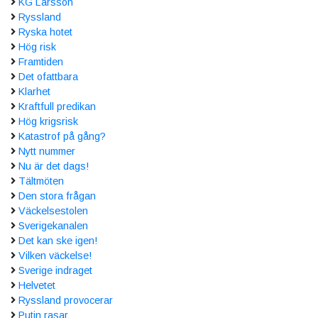
KG Larsson
Ryssland
Ryska hotet
Hög risk
Framtiden
Det ofattbara
Klarhet
Kraftfull predikan
Hög krigsrisk
Katastrof på gång?
Nytt nummer
Nu är det dags!
Tältmöten
Den stora frågan
Väckelsestolen
Sverigekanalen
Det kan ske igen!
Vilken väckelse!
Sverige indraget
Helvetet
Ryssland provocerar
Putin rasar