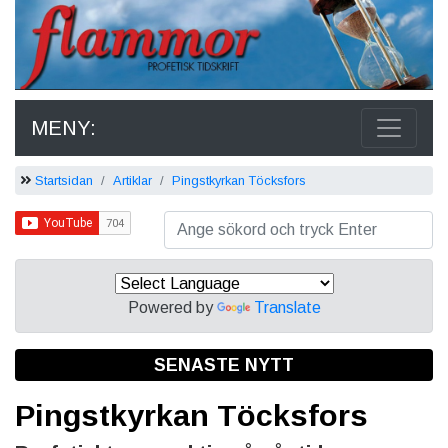
MENY:
Startsidan
Artiklar
Pingstkyrkan Töcksfors
Powered by
Translate
SENASTE NYTT
Pingstkyrkan Töcksfors