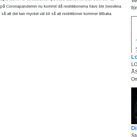
Ve
t på Coronapandemin nu kommit då restriktionerna hävs blir besvikna.
fö
 så att det kan mycket väl bli så att restriktioner kommer tillbaka.
L
LO
ÅS
On
Di
St