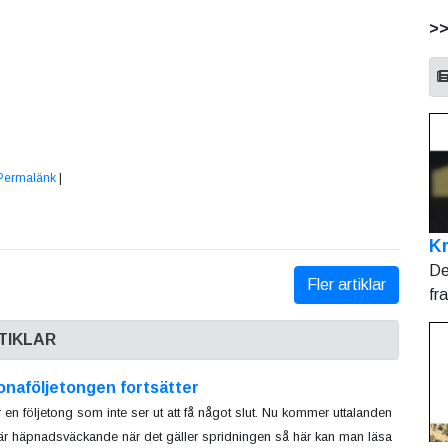
>
Permalänk
|
Kr
De
Fler artiklar
fr
TIKLAR
onaföljetongen fortsätter
r en följetong som inte ser ut att få något slut. Nu kommer uttalanden
r häpnadsväckande när det gäller spridningen så här kan man läsa