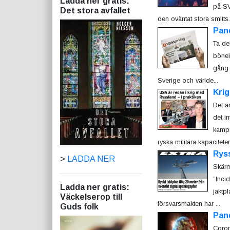
Ladda ner gratis:
på SV
Det stora avfallet
den oväntat stora smitts.
Pan
Ta de
bönei
gång 
Sverige och världe...
Krig
Det ä
det i
kamp.
ryska militära kapaciteten
Ryss
>
LADDA NER
Skärm
”Incid
Ladda ner gratis:
jaktp
Väckelserop till
försvarsmakten har ...
Guds folk
Pan
Coron