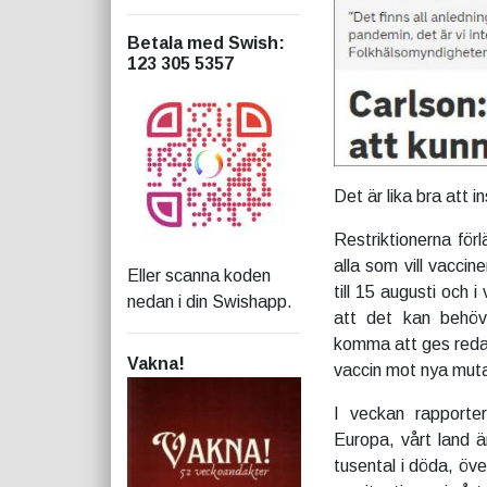
Betala med Swish
:
123 305 5357
Det är lika bra att i
Restriktionerna för
alla som vill vaccin
Eller scanna koden
till 15 augusti och 
nedan i din Swishapp.
att det kan behöva
komma att ges redan
Vakna!
vaccin mot nya muta
I veckan rapporter
Europa, vårt land är
tusental i döda, öve