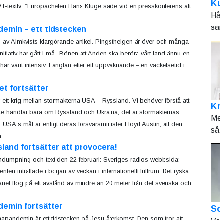
Ku
T-texttv: ”Europachefen Hans Kluge sade vid en presskonferens att
Hå
..
sa
demin – ett tidstecken
l av Almkvists klargörande artikel. Pingsthelgen är över och många
nitiativ har gått i mål. Bönen att Anden ska beröra vårt land ännu en
har varit intensiv. Längtan efter ett uppvaknande – en väckelsetid i
et fortsätter
r ett krig mellan stormakterna USA – Ryssland. Vi behöver förstå att
K
nte handlar bara om Ryssland och Ukraina, det är stormakternas
Me
 USA:s mål är enligt deras försvarsminister Lloyd Austin; att den
så 
 ...
land fortsätter att provocera!
dumpning och text den 22 februari: Sveriges radios webbsida:
enten inträffade i början av veckan i internationellt luftrum. Det ryska
lanet flög på ett avstånd av mindre än 20 meter från det svenska och
demin fortsätter
So
apandemin är ett tidstecken på Jesu återkomst. Den som tror att