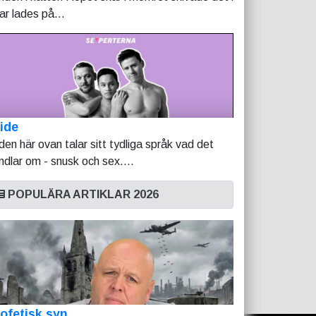
tar lades på...
ide
lden här ovan talar sitt tydliga språk vad det
ndlar om - snusk och sex....
POPULÄRA ARTIKLAR 2026
ofetisk syn