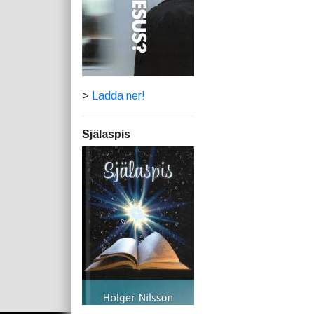
>
Ladda ner!
Själaspis