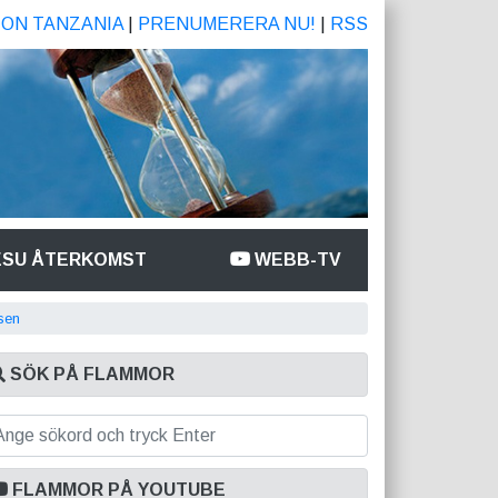
ION TANZANIA
|
PRENUMERERA NU!
|
RSS
ESU ÅTERKOMST
WEBB-TV
lsen
SÖK PÅ FLAMMOR
FLAMMOR PÅ YOUTUBE