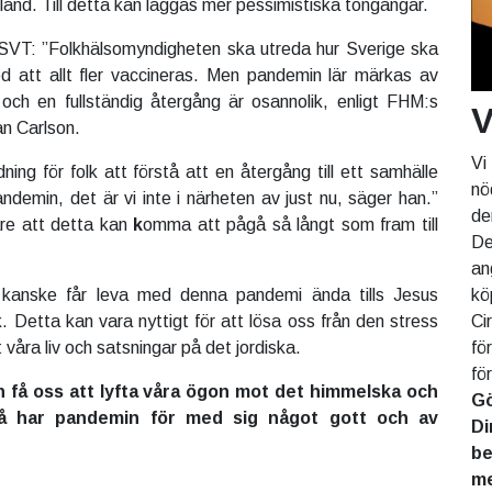
t land. Till detta kan läggas mer pessimistiska tongångar.
 SVT: ”Folkhälsomyndigheten ska utreda hur Sverige ska
d att allt fler vaccineras. Men pandemin lär märkas av
och en fullständig återgång är osannolik, enligt FHM:s
V
an Carlson.
Vi
dning för folk att förstå att en återgång till ett samhälle
nö
ndemin, det är vi inte i närheten av just nu, säger han.”
de
re att detta kan
k
omma att pågå så långt som fram till
De
an
 kanske får leva med denna pandemi ända tills Jesus
kö
. Detta kan vara nyttigt för att lösa oss från den stress
Ci
 våra liv och satsningar på det jordiska.
fö
fö
 få oss att lyfta våra ögon mot det himmelska och
Gö
å har pandemin för med sig något gott och av
Di
be
me