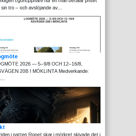
rkligen ögonöppnare hur en man betalar priset
r sin tro – och avslöjande av...
ogmöte
GMÖTE 2026 — 5–9/8 OCH 12–16/8,
VÄGEN 20B I MÖKLINTA Medverkande:
...
kt
riden i natten Ropet skar i mörkret skivade det i