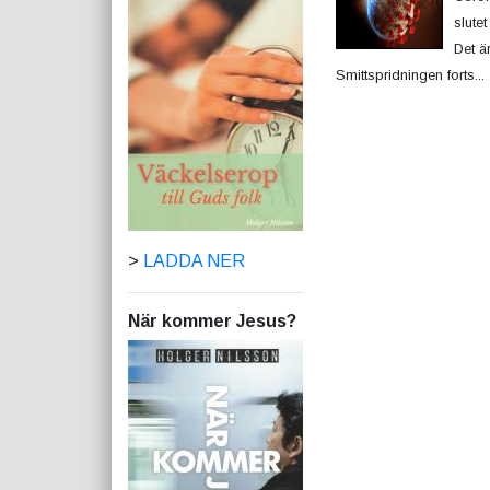
slute
Det är
Smittspridningen forts...
>
LADDA NER
När kommer Jesus?