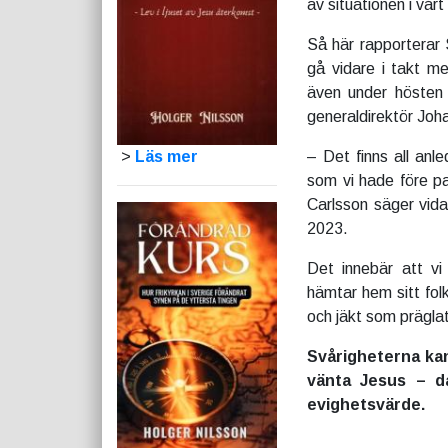
av situationen i vår
Så här rapporterar
gå vidare i takt me
även under hösten 
generaldirektör Joh
– Det finns all anle
>
Läs mer
som vi hade före pa
Carlsson säger vida
2023.
Det innebär att vi
hämtar hem sitt folk
och jäkt som präglat
Svårigheterna kan
vänta Jesus – d
evighetsvärde.