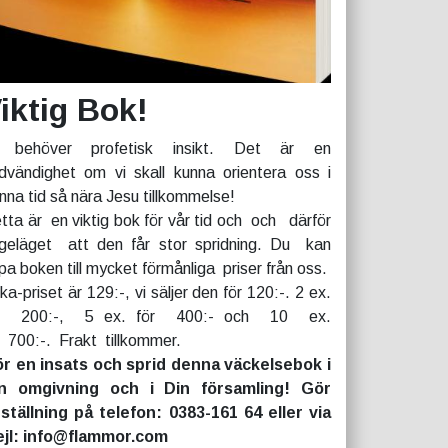
iktig Bok!
 behöver profetisk insikt. Det är en
dvändighet om vi skall kunna orientera oss i
nna tid så nära Jesu tillkommelse!
tta är en viktig bok för vår tid och och därför
geläget att den får stor spridning. Du kan
pa boken till mycket förmånliga priser från oss.
rka-priset är 129:-, vi säljer den för 120:-. 2 ex.
r 200:-, 5 ex. för 400:- och 10 ex.
r 700:-. Frakt tillkommer.
r en insats och sprid denna väckelsebok i
n omgivning och i Din församling! Gör
ställning på telefon: 0383-161 64 eller via
jl: info@flammor.com