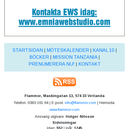
STARTSIDAN
|
MÖTESKALENDER
|
KANAL 10
|
BÖCKER
|
MISSION TANZANIA
|
PRENUMERERA NU!
|
KONTAKT
Flammor, Maskingatan 13, 574 33 Vetlanda
Telefon: 0383-161 64 | E-post:
info@flammor.com
| Hemsida:
www.flammor.com
Ansvarig utgivare:
Holger Nilsson
Sidvisningar
Idag:
552
| Igår:
1245