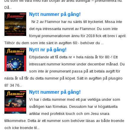
Du som vill vara med från början av årets tidningar – prenumerera nu.
Då...
Nytt nummer på gång!
Nr 2 av Flammor har nu sänts till tryckeriet. Missa inte
det nya intressanta numret av Flammor. Du som inte
förnyat prenumerationen ännu för 2018 fick ett brev i april.
Tillhör du dem som inte sänt in avgiften 60:- behöver du ...
Nytt nr på gång!
Erbjudande att få detta nr + hela nästa år för 80:-! Ett
intressant nummer kommer under december månad. Du
som inte är prenumerant passa på att betala avgift för
nästa år så får du detta nummer på köpet. Sätt in avgiften på plusgiro
87 34 76...
Nytt nummer på gång!
Vi har i detta nummer med ett par verkliga under som
svårligen kan förnekas. Dessutom har vi högaktuella
artiklar med profetisk touch och om Jesu snara
tillkommelse. Detta är ett nummer som behöver läsas av både troende
och icke troende til...