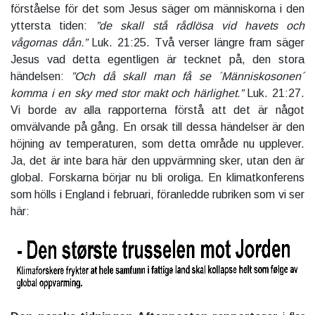
förståelse för det som Jesus säger om människorna i den
yttersta tiden:
”de skall stå rådlösa vid havets och
vågornas dån.”
Luk. 21:25. Två verser längre fram säger
Jesus vad detta egentligen är tecknet på, den stora
händelsen:
”Och då skall man få se ´Människosonen´
komma i en sky med stor makt och härlighet.”
Luk. 21:27.
Vi borde av alla rapporterna förstå att det är något
omvälvande på gång. En orsak till dessa händelser är den
höjning av temperaturen, som detta område nu upplever.
Ja, det är inte bara här den uppvärmning sker, utan den är
global. Forskarna börjar nu bli oroliga. En klimatkonferens
som hölls i England i februari, föranledde rubriken som vi ser
här: