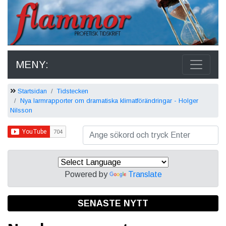
MENY:
Startsidan
Tidstecken
Nya larmrapporter om dramatiska klimatförändringar - Holger
Nilsson
Powered by
Translate
SENASTE NYTT