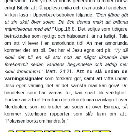
generation. Den yttersta tidens generation kommer också
enligt Bibeln att få uppleva unika och dramatiska händelser.
Vi kan läsa i Uppenbarelseboken följande:
”Den fjärde göt
ut sin skål över solen. Då fick denna makt att bränna
människorna med eld.”
Upp.16:8. Det solljus som tidigare
betraktades som nyttigt och hälsosamt, är nu farligt. Tala
om att vi lever i en annorlunda tid! Än mer annorlunda
kommer det att bli. Det har vi Jesu egna ord på:
”Ty då
skall det bli en så stor nöd att något liknande inte
förekommit sedan världens begynnelse och aldrig mer
skall förekomma.”
Matt. 24:21.
Att nu slå undan de
varningssignaler
som forskare ger, samt att vifta undan
Jesu egen varning, det är det sämsta man kan göra! De
händelser som här varnas för, kan snart bli verklighet.
Fortare än vi tror! Förutom det rekordtunna ozonlagret över
Nordpolen, som nu breder sig söder ut över Europa, så
kommer ytterligare rapporter som slår larm om att:
”Polarisen borta om hundra år.”