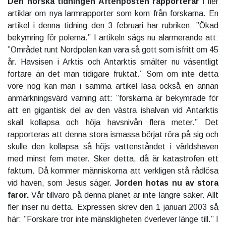
Den norska tidningen Aftenposten rapporterar
i fler
artiklar om nya larmrapporter som kom från forskarna. En
artikel i denna tidning den 3 februari har rubriken: ”Ökad
bekymring för polerna.” I artikeln sägs nu alarmerande att:
”Området runt Nordpolen kan vara så gott som isfritt om 45
år. Havsisen i Arktis och Antarktis smälter nu väsentligt
fortare än det man tidigare fruktat.” Som om inte detta
vore nog kan man i samma artikel läsa också en annan
anmärkningsvärd varning att: ”forskarna är bekymrade för
att en gigantisk del av den västra ishalvan vid Antarktis
skall kollapsa och höja havsnivån flera meter.” Det
rapporteras att denna stora ismassa börjat röra på sig och
skulle den kollapsa så höjs vattenståndet i världshaven
med minst fem meter. Sker detta, då är katastrofen ett
faktum. Då kommer människorna att verkligen stå rådlösa
vid haven, som Jesus säger.
Jorden hotas nu av stora
faror.
Vår tillvaro på denna planet är inte längre säker. Allt
fler inser nu detta. Expressen skrev den 1 januari 2003 så
här: ”Forskare tror inte mänskligheten överlever länge till.” I