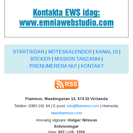
STARTSIDAN
|
MÖTESKALENDER
|
KANAL 10
|
BÖCKER
|
MISSION TANZANIA
|
PRENUMERERA NU!
|
KONTAKT
Flammor, Maskingatan 13, 574 33 Vetlanda
Telefon: 0383-161 64 | E-post:
info@flammor.com
| Hemsida:
www.flammor.com
Ansvarig utgivare:
Holger Nilsson
Sidvisningar
Idag:
637
| Igår:
1310