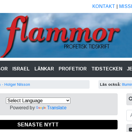
KONTAKT
|
MISS
GOR
ISRAEL
LÄNKAR
PROFETIOR
TIDSTECKEN
J
 - Holger Nilsson
Läs också:
Illumi
Powered by
Translate
SENASTE NYTT