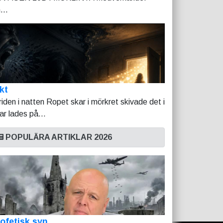
...
kt
riden i natten Ropet skar i mörkret skivade det i
tar lades på...
POPULÄRA ARTIKLAR 2026
ofetisk syn