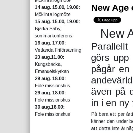
Möklinta logmöte
New Age 
14 aug. 15.00, 19.00:
Möklinta logmöte
15 aug. 15.00, 19.00:
Bjärka Säby,
New A
sommarkonferens
16 aug. 17.00:
Parallel
Vetlanda Friförsamling
görs upp 
23 aug.11.00:
Kungsbacka,
pågår en 
Emanuelskyrkan
andevärl
28 aug. 18.00:
Fole missionshus
även på d
29 aug. 18.00:
Fole missionshus
in i en ny
30 aug.18.00:
Fole missionshus
På bara ett par årt
känner den under b
att detta inte är n