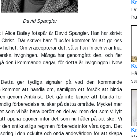
Kr
De
fr
David Spangler
i Alice Bailey fotspår är David Spangler. Han har skrivit
 Christ. Där skriver han: ”Lucifer kommer för att ge oss
 helhet. Om vi accepterar det, så är han fri och vi är fria.
erska invigningen. Många har genomgått den, och fler
 den i kommande dagar, för detta är invigningen i New
Ku
Hå
sa
etta ger tydliga signaler på vad den kommande
en kommer att handla om, nämligen ett försök att binda
ulen genom Antikrist. Det går inte längre att blunda för
 andlig förberedelse nu sker på detta område. Mycket mer
t som vi här bara berört en del av, men det som vi lyft
att öppna ögonen inför det som nu håller på att ske. Vi
är den antikristliga regimen förbereds inför våra ögon. Det
K
isering i den ockulta och onda andevärlden för att skapa