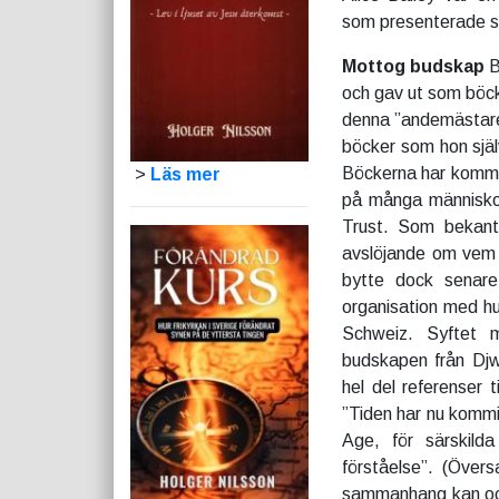
som presenterade s
Mottog budskap
B
och gav ut som böc
denna ”andemästares
böcker som hon själ
Böckerna har kommit 
>
Läs mer
på många människor
Trust. Som bekant
avslöjande om vem 
bytte dock senare
organisation med hu
Schweiz. Syftet 
budskapen från Djw
hel del referenser 
”Tiden har nu kommi
Age, för särskilda
förståelse”. (Över
sammanhang kan ocks