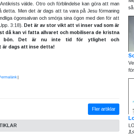
Me
 Antikrists välde. Otro och förblindelse kan göra att man
så 
å detta. Men det är dags att ta vara på Jesu förmaning
andliga ögonsalvan och smörja sina ögon med den för att
 Upp. 3:18).
Det är av stor vikt att vi inser vad som är
t då kan vi fatta allvaret och mobilisera de kristna
 i bön. Det är nu inte tid för ytlighet och
 är dags att inse detta!
So
Ve
fö
Permalänk
|
Fler artiklar
L
LO
TIKLAR
ÅS