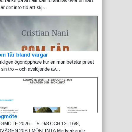
d tanke på att allt kan förändras över en natt
är det inte tid att skj...
m får bland vargar
rkligen ögonöppnare hur en man betalar priset
r sin tro – och avslöjande av...
ogmöte
GMÖTE 2026 — 5–9/8 OCH 12–16/8,
VÄGEN 20B I MÖKLINTA Medverkande: