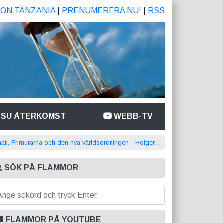
ION TANZANIA
|
PRENUMERERA NU!
|
RSS
ESU ÅTERKOMST
WEBB-TV
nati, Frimurarna och den nya världsordningen - Holger Nilsson
SÖK PÅ FLAMMOR
FLAMMOR PÅ YOUTUBE