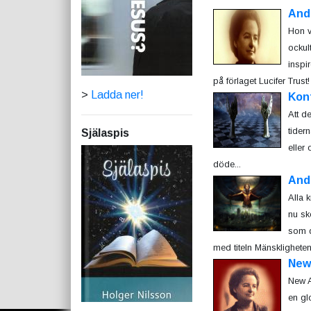
And
Hon v
ockul
inspi
på förlaget Lucifer Trust! 
>
Ladda ner!
Kon
Att d
tider
Själaspis
eller 
döde...
And
Alla 
nu sk
som d
med titeln Mänskligheten
New
New A
en gl