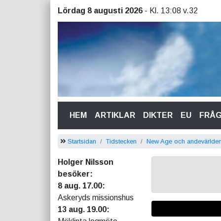
Lördag 8 augusti 2026
- Kl. 13:08 v.32
(CURRENT)
HEM
ARTIKLAR
DIKTER
EU
FRÅ
Startsidan
Tidstecken
New Age och andevärlden
Holger Nilsson
besöker:
8 aug. 17.00:
Askeryds missionshus
13 aug. 19.00: