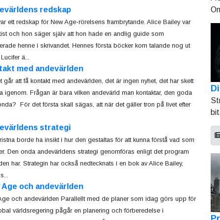
On
evärldens redskap
ar ett redskap för New Age-rörelsens frambrytande. Alice Bailey var
tist och hon säger själv att hon hade en andlig guide som
rerade henne i skrivandet. Hennes första böcker kom talande nog ut
Lucifer ä...
takt med andevärlden
et går att få kontakt med andevärlden, det är ingen nyhet, det har skett
Di
na igenom. Frågan är bara vilken andevärld man kontaktar, den goda
St
onda? För det första skall sägas, att när det gäller tron på livet efter
bi
evärldens strategi
kristna borde ha insikt i hur den gestaltas för att kunna förstå vad som
er. Den onda andevärldens strategi genomföras enligt det program
en har. Strategin har också nedtecknats i en bok av Alice Bailey,
s...
 Age och andevärlden
ge och andevärlden Parallellt med de planer som idag görs upp för
obal världsregering pågår en planering och förberedelse i
Pr