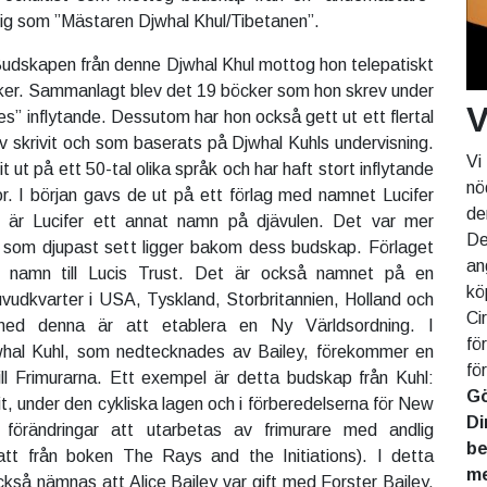
ig som ”Mästaren Djwhal Khul/Tibetanen”.
udskapen från denne Djwhal Khul mottog hon telepatiskt
ker. Sammanlagt blev det 19 böcker som hon skrev under
V
” inflytande. Dessutom har hon också gett ut ett flertal
v skrivit och som baserats på Djwhal Kuhls undervisning.
Vi
ut på ett 50-tal olika språk och har haft stort inflytande
nö
. I början gavs de ut på ett förlag med namnet Lucifer
de
 är Lucifer ett annat namn på djävulen. Det var mer
De
som djupast sett ligger bakom dess budskap. Förlaget
an
 namn till Lucis Trust. Det är också namnet på en
kö
vudkvarter i USA, Tyskland, Storbritannien, Holland och
Ci
med denna är att etablera en Ny Världsordning. I
fö
hal Kuhl, som nedtecknades av Bailey, förekommer en
fö
till Frimurarna. Ett exempel är detta budskap från Kuhl:
Gö
t, under den cykliska lagen och i förberedelserna för New
Di
 förändringar att utarbetas av frimurare med andlig
be
satt från boken The Rays and the Initiations). I detta
me
å nämnas att Alice Bailey var gift med Forster Bailey,