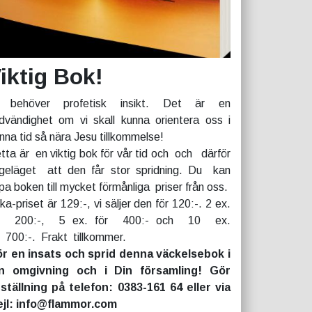
iktig Bok!
 behöver profetisk insikt. Det är en
dvändighet om vi skall kunna orientera oss i
nna tid så nära Jesu tillkommelse!
tta är en viktig bok för vår tid och och därför
geläget att den får stor spridning. Du kan
pa boken till mycket förmånliga priser från oss.
rka-priset är 129:-, vi säljer den för 120:-. 2 ex.
r 200:-, 5 ex. för 400:- och 10 ex.
r 700:-. Frakt tillkommer.
r en insats och sprid denna väckelsebok i
n omgivning och i Din församling! Gör
ställning på telefon: 0383-161 64 eller via
jl: info@flammor.com