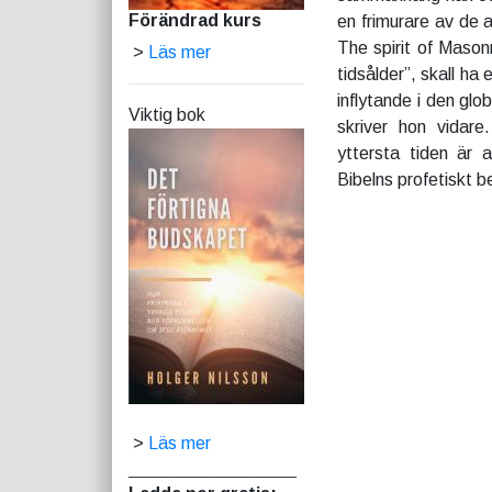
Förändrad kurs
en frimurare av de 
The spirit of Maso
>
Läs mer
tidsålder”, skall ha 
inflytande i den glo
Viktig bok
skriver hon vidar
yttersta tiden är 
Bibelns profetiskt b
>
Läs mer
_________________