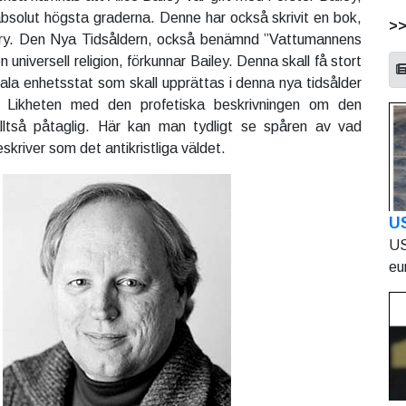
absolut högsta graderna. Denne har också skrivit en bok,
>
nry. Den Nya Tidsåldern, också benämnd ”Vattumannens
en universell religion, förkunnar Bailey. Denna skall få stort
bala enhetsstat som skall upprättas i denna nya tidsålder
e. Likheten med den profetiska beskrivningen om den
alltså påtaglig. Här kan man tydligt se spåren av vad
eskriver som det antikristliga väldet.
U
US
eu