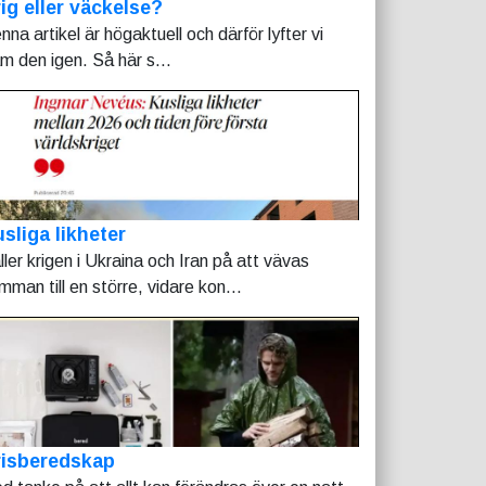
ig eller väckelse?
nna artikel är högaktuell och därför lyfter vi
am den igen. Så här s...
sliga likheter
ller krigen i Ukraina och Iran på att vävas
mman till en större, vidare kon...
risberedskap