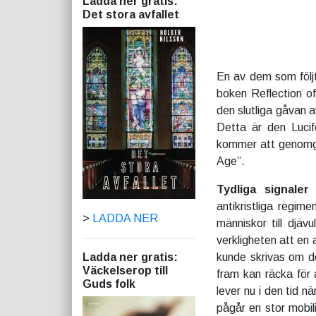
Ladda ner gratis:
Det stora avfallet
En av dem som följt 
boken Reflection of
den slutliga gåvan av
Detta är den Lucif
kommer att genomgå
Age”.
Tydliga signaler
D
antikristliga regim
>
LADDA NER
människor till djäv
verkligheten att en
Ladda ner gratis:
kunde skrivas om de
Väckelserop till
fram kan räcka för 
Guds folk
lever nu i den tid n
pågår en stor mobil