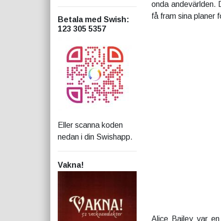
onda andevärlden. D
få fram sina planer 
Betala med Swish
:
123 305 5357
Eller scanna koden
nedan i din Swishapp.
Vakna!
Alice Bailey var e