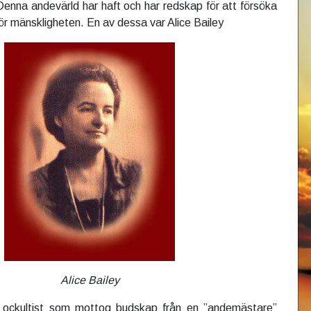
enna andevärld har haft och har redskap för att försöka
för mänskligheten. En av dessa var Alice Bailey
Alice Bailey
n ockultist som mottog budskap från en ”andemästare”