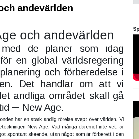
och andevärlden
Sp
ge och andevärlden
lt med de planer som idag
för en global världsregering
planering och förberedelse i
den. Det handlar om att vi
et andliga området skall gå
 tid ─ New Age.
ionden har en stark andlig rörelse svept över världen. Vi
eteckningen New Age. Vad många däremot inte vet, är
ågot spontant skeende, utan något som är förberett i den