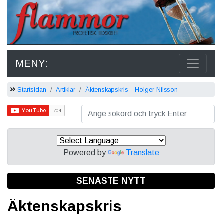
MENY:
Startsidan
Artiklar
Äktenskapskris - Holger Nilsson
Powered by
Translate
SENASTE NYTT
Äktenskapskris