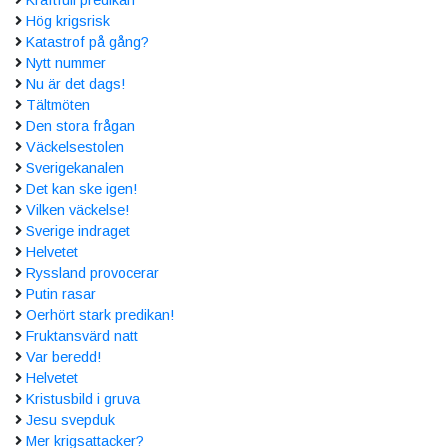
Hög krigsrisk
Katastrof på gång?
Nytt nummer
Nu är det dags!
Tältmöten
Den stora frågan
Väckelsestolen
Sverigekanalen
Det kan ske igen!
Vilken väckelse!
Sverige indraget
Helvetet
Ryssland provocerar
Putin rasar
Oerhört stark predikan!
Fruktansvärd natt
Var beredd!
Helvetet
Kristusbild i gruva
Jesu svepduk
Mer krigsattacker?