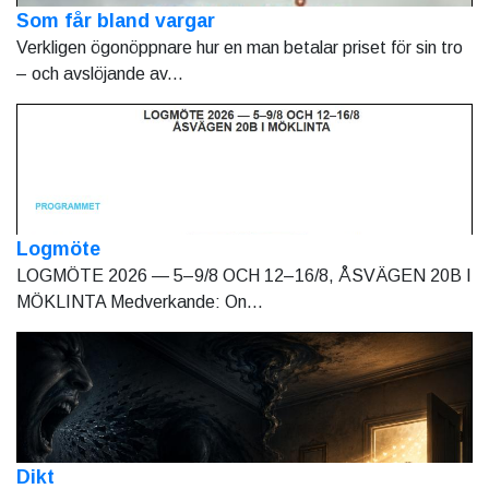
Som får bland vargar
Verkligen ögonöppnare hur en man betalar priset för sin tro
– och avslöjande av...
Logmöte
LOGMÖTE 2026 — 5–9/8 OCH 12–16/8, ÅSVÄGEN 20B I
MÖKLINTA Medverkande: On...
Dikt