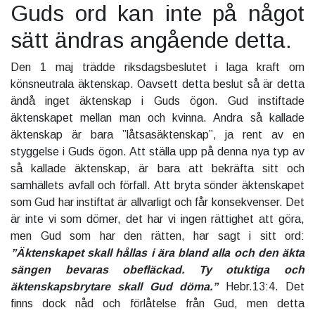
Guds ord kan inte på något
sätt ändras angående detta.
Den 1 maj trädde riksdagsbeslutet i laga kraft om
könsneutrala äktenskap. Oavsett detta beslut så är detta
ändå inget äktenskap i Guds ögon. Gud instiftade
äktenskapet mellan man och kvinna. Andra så kallade
äktenskap är bara ”låtsasäktenskap”, ja rent av en
styggelse i Guds ögon. Att ställa upp på denna nya typ av
så kallade äktenskap, är bara att bekräfta sitt och
samhällets avfall och förfall. Att bryta sönder äktenskapet
som Gud har instiftat är allvarligt och får konsekvenser. Det
är inte vi som dömer, det har vi ingen rättighet att göra,
men Gud som har den rätten, har sagt i sitt ord:
”Äktenskapet skall hållas i ära bland alla och den äkta
sängen bevaras obefläckad. Ty otuktiga och
äktenskapsbrytare skall Gud döma.”
Hebr.13:4. Det
finns dock nåd och förlåtelse från Gud, men detta