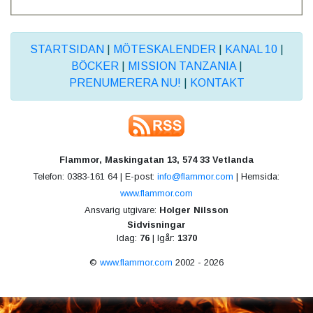
STARTSIDAN
|
MÖTESKALENDER
|
KANAL 10
|
BÖCKER
|
MISSION TANZANIA
|
PRENUMERERA NU!
|
KONTAKT
Flammor, Maskingatan 13, 574 33 Vetlanda
Telefon: 0383-161 64 | E-post:
info@flammor.com
| Hemsida:
www.flammor.com
Ansvarig utgivare:
Holger Nilsson
Sidvisningar
Idag:
76
| Igår:
1370
©
www.flammor.com
2002 - 2026