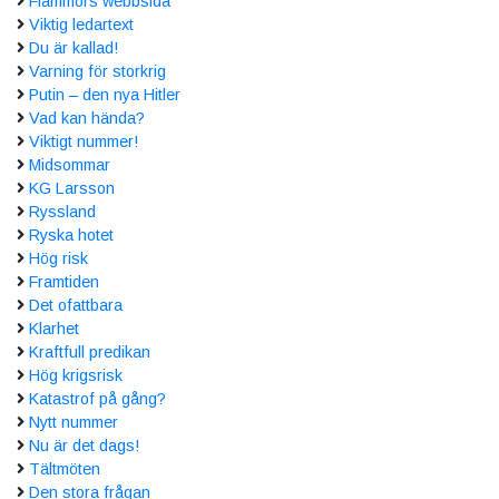
Flammors webbsida
Viktig ledartext
Du är kallad!
Varning för storkrig
Putin – den nya Hitler
Vad kan hända?
Viktigt nummer!
Midsommar
KG Larsson
Ryssland
Ryska hotet
Hög risk
Framtiden
Det ofattbara
Klarhet
Kraftfull predikan
Hög krigsrisk
Katastrof på gång?
Nytt nummer
Nu är det dags!
Tältmöten
Den stora frågan