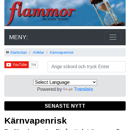
MENY:
Startsidan
Artiklar
Kärnvapenrisk
Powered by
Translate
SENASTE NYTT
Kärnvapenrisk