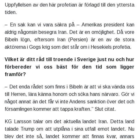
Uppfyllelsen av den här profetian är förlagd till den yttersta
tiden.
– En sak kan vi vara säkra på – Amerikas president kan
aldrig någonsin besegra Iran. Det är en omöjlighet. Då vore
Bibeln lögn, eftersom Iran (Persien) är en av de stora
aktörerna i Gogs krig som det står om i Hesekiels profetia.
Vilket är ditt råd till troende i Sverige just nu och hur
förbereder vi oss bäst för den tid som ligger
framför?
– Det enda rådet som finns i Bibeln är att vi ska vända oss
till Herren, lära känna honom och söka hans närvaro. Gör vi
något annat än det får vi inte Andens sanktion över det och
församlingen kommer att tappa kraften.” Slut citat.
KG Larsson talar om det aktuella landet Iran. Detta land
talade Trump om att utplåna i sina utfall emot landet. Nu
blev det inte så, landet kommer att finnas kvar, annars