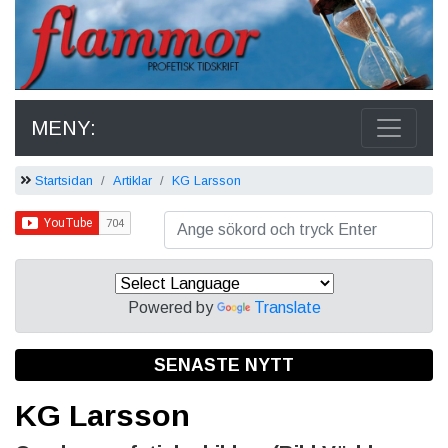
MENY:
Startsidan
Artiklar
KG Larsson
Powered by
Translate
SENASTE NYTT
KG Larsson