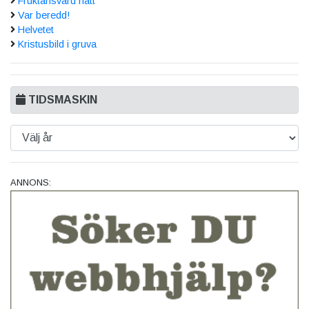
Fruktansvärd natt
Var beredd!
Helvetet
Kristusbild i gruva
TIDSMASKIN
ANNONS: