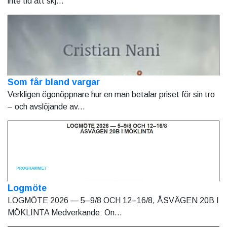
inte tid att skj...
Som får bland vargar
Verkligen ögonöppnare hur en man betalar priset för sin tro
– och avslöjande av...
Logmöte
LOGMÖTE 2026 — 5–9/8 OCH 12–16/8, ÅSVÄGEN 20B I
MÖKLINTA Medverkande: On...