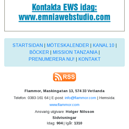
STARTSIDAN
|
MÖTESKALENDER
|
KANAL 10
|
BÖCKER
|
MISSION TANZANIA
|
PRENUMERERA NU!
|
KONTAKT
Flammor, Maskingatan 13, 574 33 Vetlanda
Telefon: 0383-161 64 | E-post:
info@flammor.com
| Hemsida:
www.flammor.com
Ansvarig utgivare:
Holger Nilsson
Sidvisningar
Idag:
904
| Igår:
1310