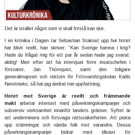
Det är istället något som vi skall förstå kan ske.
I en krönika i Dagen tar Sebastian Stakset upp hur hotet
har blivit reellt, han skriver: ”Kan Sverige hamna i krig?
Hade du frågat mig för ett par år sedan hade jag svarat:
aldrig! Men efter att ha intervjuat förre insatschefen i
försvaret, Jan Thörnqvist, samt den tidigare
generalmajoren och rektorn för Försvarshögskolan Karlis
Neretnieks, så har jag ändrat min uppfattning.
Hotet mot Sverige är reellt och främmande
makt
arbetar intensivt med påverkningskampanjer och
subversiv verksamhet innanför landets gränser. Syftet är
att underminera och försvaga rättssäkerheten. Att piska
upp stämningar och vända folk mot varandra. Dessa
påverkningskampanjer bidrar med tillväxt för