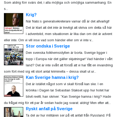
Som aldrig förr svärs det, i alla möjliga och omöjliga sammanhang. En
s...
Krig?
När Nato:s generalsekreterare varnar då är det allvarligt!
Det är klart att det inte är trevligt att skriva om detta så här
i adventstid, men situationen är lika dan om det är advent
eller inte. Om vi vill inse vad som händer eller om vi inte v...
Stor ondska i Sverige
Den svenska folkhemsidyllen är borta. Sverige ligger i
topp i Europa när det gäller skjutningar! Vad händer i vårt
land? Det är inte svårt att förstå att vi har fått en invandring
som fört med sig ett stort antal kriminella – dessa skall ut ur...
Kan Sverige hamna i krig?
Det är istället något som vi skall förstå kan ske. I en
krönika i Dagen tar Sebastian Stakset upp hur hotet har
blivit reellt, han skriver: ”Kan Sverige hamna i krig? Hade
du frågat mig för ett par år sedan hade jag svarat: aldrig! Men efter att...
Ryskt anfall på Sverige
Ta del av hur militären ser på ett anfall från Ryssland. På