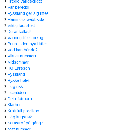
Tredje världskriget
Var beredd!
Ryssland ger sig inte!
Flammors webbsida
Viktig ledartext
Du är kallad!
Varning för storkrig
Putin – den nya Hitler
Vad kan hända?
Viktigt nummer!
Midsommar
KG Larsson
Ryssland
Ryska hotet
Hög risk
Framtiden
Det ofattbara
Klarhet
Kraftfull predikan
Hög krigsrisk
Katastrof på gång?
Nytt nummer