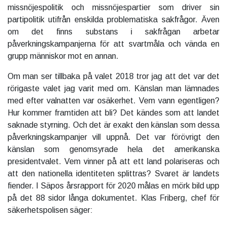
missnöjespolitik och missnöjespartier som driver sin
partipolitik utifrån enskilda problematiska sakfrågor. Även
om det finns substans i sakfrågan arbetar
påverkningskampanjerna för att svartmåla och vända en
grupp människor mot en annan.
Om man ser tillbaka på valet 2018 tror jag att det var det
rörigaste valet jag varit med om. Känslan man lämnades
med efter valnatten var osäkerhet. Vem vann egentligen?
Hur kommer framtiden att bli? Det kändes som att landet
saknade styrning. Och det är exakt den känslan som dessa
påverkningskampanjer vill uppnå. Det var förövrigt den
känslan som genomsyrade hela det amerikanska
presidentvalet. Vem vinner på att ett land polariseras och
att den nationella identiteten splittras? Svaret är landets
fiender. I Säpos årsrapport för 2020 målas en mörk bild upp
på det 88 sidor långa dokumentet. Klas Friberg, chef för
säkerhetspolisen säger: