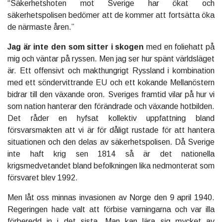
“Säkerhetshoten mot Sverige har ökat och
säkerhetspolisen bedömer att de kommer att fortsätta öka
de närmaste åren.”
Jag är inte den som sitter i skogen
med en foliehatt på
mig och väntar på ryssen. Men jag ser hur spänt världsläget
är. Ett offensivt och makthungrigt Ryssland i kombination
med ett söndervittrande EU och ett kokande Mellanöstern
bidrar till den växande oron. Sveriges framtid vilar på hur vi
som nation hanterar den förändrade och växande hotbilden.
Det råder en hyfsat kollektiv uppfattning bland
försvarsmakten att vi är för dåligt rustade för att hantera
situationen och den delas av säkerhetspolisen. Då Sverige
inte haft krig sen 1814 så är det nationella
krigsmedvetandet bland befolkningen lika nedmonterat som
försvaret blev 1992.
Men låt oss minnas invasionen av Norge den 9 april 1940.
Regeringen hade valt att förbise varningarna och var illa
förberedd in i det sista. Man kan lära sig mycket av