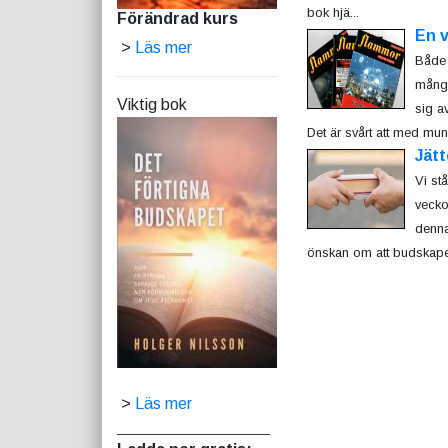
bok hjä...
Förändrad kurs
En v
>
Läs mer
Både 
många
Viktig bok
sig av
Det är svårt att med muntl
Jätt
Vi st
vecko
denna
önskan om att budskapet
>
Läs mer
_________________