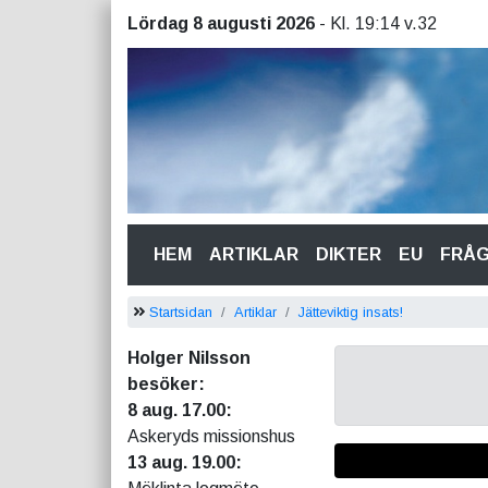
Lördag 8 augusti 2026
- Kl. 19:14 v.32
(CURRENT)
HEM
ARTIKLAR
DIKTER
EU
FRÅ
Startsidan
Artiklar
Jätteviktig insats!
Holger Nilsson
besöker:
8 aug. 17.00:
Askeryds missionshus
13 aug. 19.00: