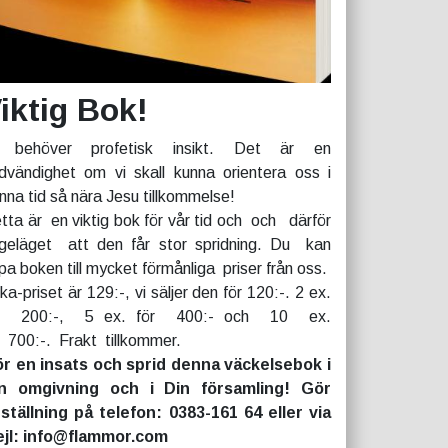
iktig Bok!
 behöver profetisk insikt. Det är en
dvändighet om vi skall kunna orientera oss i
nna tid så nära Jesu tillkommelse!
tta är en viktig bok för vår tid och och därför
geläget att den får stor spridning. Du kan
pa boken till mycket förmånliga priser från oss.
rka-priset är 129:-, vi säljer den för 120:-. 2 ex.
r 200:-, 5 ex. för 400:- och 10 ex.
r 700:-. Frakt tillkommer.
r en insats och sprid denna väckelsebok i
n omgivning och i Din församling! Gör
ställning på telefon: 0383-161 64 eller via
jl: info@flammor.com