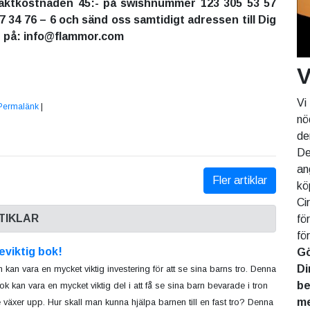
fraktkostnaden 45:- på swishnummer 123 305 53 57
87 34 76 – 6 och sänd oss samtidigt adressen till Dig
n på: info@flammor.com
V
Vi
Permalänk
|
nö
de
De
an
Fler artiklar
kö
Ci
TIKLAR
fö
fö
eviktig bok!
Gö
Di
 kan vara en mycket viktig investering för att se sina barns tro. Denna
be
ok kan vara en mycket viktig del i att få se sina barn bevarade i tron
me
 växer upp. Hur skall man kunna hjälpa barnen till en fast tro? Denna