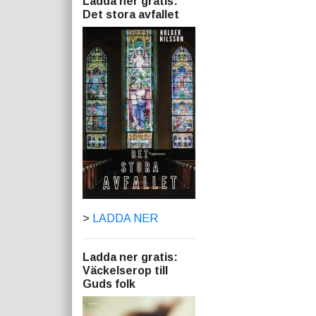
Ladda ner gratis:
Det stora avfallet
>
LADDA NER
Ladda ner gratis:
Väckelserop till
Guds folk