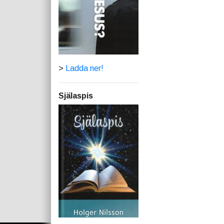
>
Ladda ner!
Själaspis