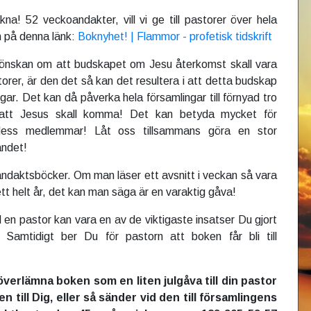
a! 52 veckoandakter, vill vi ge till pastorer över hela
n på denna länk:
Boknyhet! | Flammor - profetisk tidskrift
n önskan om att budskapet om Jesu återkomst skall vara
torer, är den det så kan det resultera i att detta budskap
ingar. Det kan då påverka hela församlingar till förnyad tro
 att Jesus skall komma! Det kan betyda mycket för
 dess medlemmar! Låt oss tillsammans göra en stor
andet!
daktsböcker. Om man läser ett avsnitt i veckan så vara
t helt år, det kan man säga är en varaktig gåva!
l en pastor kan vara en av de viktigaste insatser Du gjort
! Samtidigt ber Du för pastorn att boken får bli till
verlämna boken som en liten julgåva till din pastor
n till Dig, eller så sänder vid den till församlingens