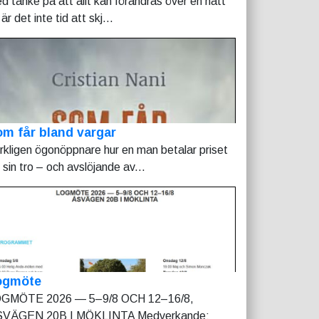
d tanke på att allt kan förändras över en natt
är det inte tid att skj...
m får bland vargar
rkligen ögonöppnare hur en man betalar priset
r sin tro – och avslöjande av...
ogmöte
GMÖTE 2026 — 5–9/8 OCH 12–16/8,
VÄGEN 20B I MÖKLINTA Medverkande: