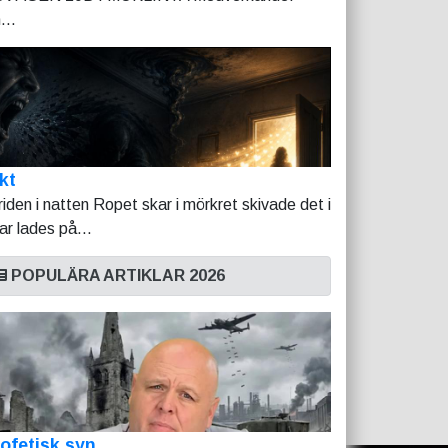
...
kt
riden i natten Ropet skar i mörkret skivade det i
tar lades på...
POPULÄRA ARTIKLAR 2026
ofetisk syn