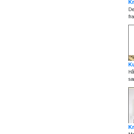
Kr
De
fr
Ku
Hå
sa
K