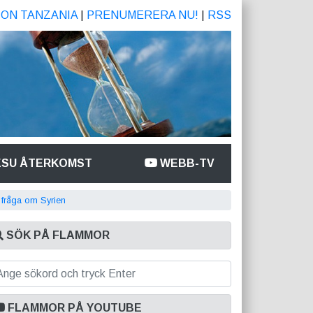
ION TANZANIA
|
PRENUMERERA NU!
|
RSS
ESU ÅTERKOMST
WEBB-TV
g fråga om Syrien
SÖK PÅ FLAMMOR
FLAMMOR PÅ YOUTUBE