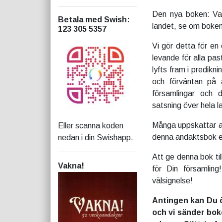
Den nya boken: Vakn
Betala med Swish
:
landet, se om boke
123 305 5357
Vi gör detta för e
levande för alla pas
lyfts fram i predikn
och förväntan på
församlingar och
satsning över hela l
Många uppskattar an
Eller scanna koden
denna andaktsbok et
nedan i din Swishapp.
Att ge denna bok til
Vakna!
för Din församling
välsignelse!
Antingen kan Du ö
och vi sänder boke