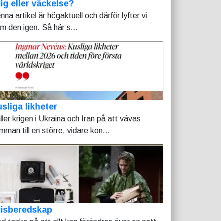
ig eller väckelse?
nna artikel är högaktuell och därför lyfter vi
am den igen. Så här s...
sliga likheter
ller krigen i Ukraina och Iran på att vävas
mman till en större, vidare kon...
risberedskap