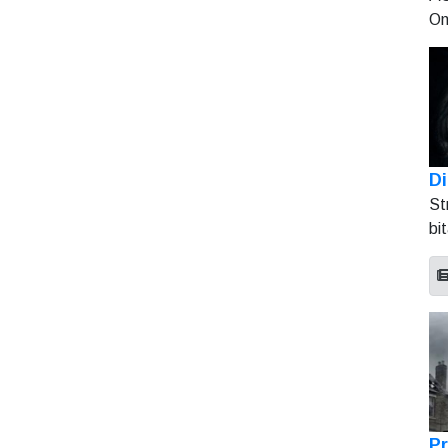
On
Di
St
bi
Pr