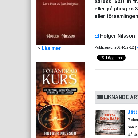
adress. Sätt in 
eller på plusgiro 
eller församlinge
Holger Nilsson
Publicerad: 2024-12-12 |
>
Läs mer
LIKNANDE AR
Jätt
Boken
nya b
då de