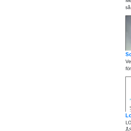
Me
så 
So
Ve
fö
L
LO
ÅS