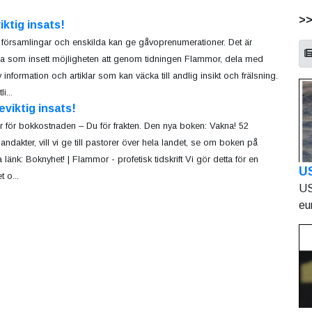
>
iktig insats!
församlingar och enskilda kan ge gåvoprenumerationer. Det är
 som insett möjligheten att genom tidningen Flammor, dela med
 information och artiklar som kan väcka till andlig insikt och frälsning.
i...
eviktig insats!
år för bokkostnaden – Du för frakten. Den nya boken: Vakna! 52
andakter, vill vi ge till pastorer över hela landet, se om boken på
 länk: Boknyhet! | Flammor - profetisk tidskrift Vi gör detta för en
U
 o...
US
eu