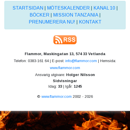
STARTSIDAN
|
MÖTESKALENDER
|
KANAL 10
|
BÖCKER
|
MISSION TANZANIA
|
PRENUMERERA NU!
|
KONTAKT
Flammor, Maskingatan 13, 574 33 Vetlanda
Telefon: 0383-161 64 | E-post:
info@flammor.com
| Hemsida:
www.flammor.com
Ansvarig utgivare:
Holger Nilsson
Sidvisningar
Idag:
33
| Igår:
1245
©
www.flammor.com
2002 - 2026