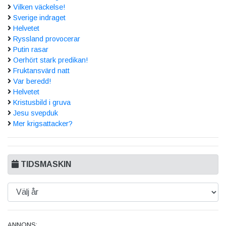
Vilken väckelse!
Sverige indraget
Helvetet
Ryssland provocerar
Putin rasar
Oerhört stark predikan!
Fruktansvärd natt
Var beredd!
Helvetet
Kristusbild i gruva
Jesu svepduk
Mer krigsattacker?
TIDSMASKIN
ANNONS: