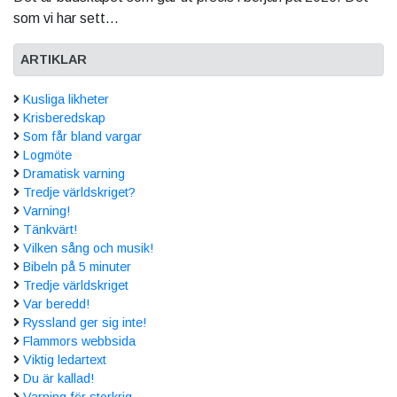
som vi har sett...
ARTIKLAR
Kusliga likheter
Krisberedskap
Som får bland vargar
Logmöte
Dramatisk varning
Tredje världskriget?
Varning!
Tänkvärt!
Vilken sång och musik!
Bibeln på 5 minuter
Tredje världskriget
Var beredd!
Ryssland ger sig inte!
Flammors webbsida
Viktig ledartext
Du är kallad!
Varning för storkrig