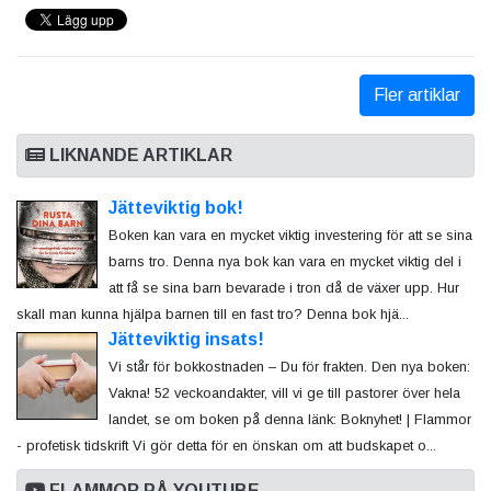
Fler artiklar
LIKNANDE ARTIKLAR
Jätteviktig bok!
Boken kan vara en mycket viktig investering för att se sina
barns tro. Denna nya bok kan vara en mycket viktig del i
att få se sina barn bevarade i tron då de växer upp. Hur
skall man kunna hjälpa barnen till en fast tro? Denna bok hjä...
Jätteviktig insats!
Vi står för bokkostnaden – Du för frakten. Den nya boken:
Vakna! 52 veckoandakter, vill vi ge till pastorer över hela
landet, se om boken på denna länk: Boknyhet! | Flammor
- profetisk tidskrift Vi gör detta för en önskan om att budskapet o...
FLAMMOR PÅ YOUTUBE