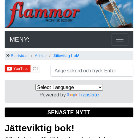
MENY:
Startsidan
Artiklar
Jätteviktig bok!
Powered by
Translate
SENASTE NYTT
Jätteviktig bok!