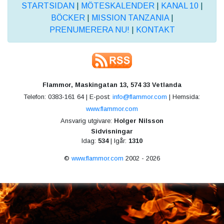
STARTSIDAN
|
MÖTESKALENDER
|
KANAL 10
|
BÖCKER
|
MISSION TANZANIA
|
PRENUMERERA NU!
|
KONTAKT
Flammor, Maskingatan 13, 574 33 Vetlanda
Telefon: 0383-161 64 | E-post:
info@flammor.com
| Hemsida:
www.flammor.com
Ansvarig utgivare:
Holger Nilsson
Sidvisningar
Idag:
534
| Igår:
1310
©
www.flammor.com
2002 - 2026