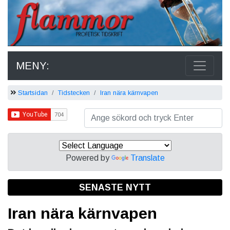
MENY:
Startsidan
Tidstecken
Iran nära kärnvapen
Powered by
Translate
SENASTE NYTT
Iran nära kärnvapen