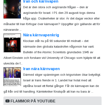
Iran och kärnvapen
Det är den stora och avgörande frågan – den är
avgörande för Israel. I P1 den 29 augusti togs denna
fråga upp. Osäkerheten är stor. Är det dagar veckor eller
månader till Iran förfogar över kärnvapen? Uppgifter gör gällande att för
närvarande ...
Nära kärnvapenkrig
Klockan står nu på 90 sekunder till midnatt – det
närmaste den globala katastrofen någonsin har varit.
Bulletin of the Atomic Scientists grundades 1945 av
Albert Einstein och forskare vid University of Chicago som hjälpte till att
utveckla de f...
Iran nära kärnvapen
Därmed stiger spänningen och krigsrisken ökar betydligt.
Israel är Irans fiende nr 1. Landet har hotat med att
utplåna Israel ett flertal gånger. Får de kärnvapen kan de
gå från ord till handling. Kärntekniker förutspår att Iran nu bara är ...
FLAMMOR PÅ YOUTUBE