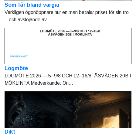
Som får bland vargar
Verkligen ögonöppnare hur en man betalar priset för sin tro
– och avslöjande av...
Logmöte
LOGMÖTE 2026 — 5–9/8 OCH 12–16/8, ÅSVÄGEN 20B I
MÖKLINTA Medverkande: On...
Dikt