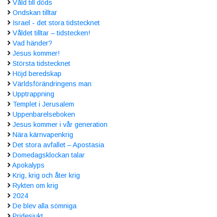
Våld till döds
Ondskan tilltar
Israel - det stora tidstecknet
Våldet tilltar – tidstecken!
Vad händer?
Jesus kommer!
Största tidstecknet
Höjd beredskap
Världsförändringens man
Upptrappning
Templet i Jerusalem
Uppenbarelseboken
Jesus kommer i vår generation
Nära kärnvapenkrig
Det stora avfallet – Apostasia
Domedagsklockan talar
Apokalyps
Krig, krig och åter krig
Rykten om krig
2024
De blev alla sömniga
Pridesjukt