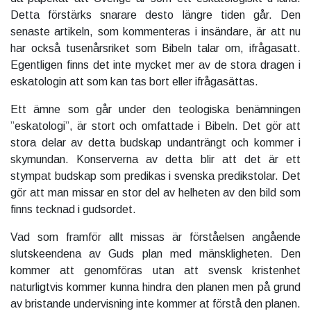
Detta förstärks snarare desto längre tiden går. Den
senaste artikeln, som kommenteras i insändare, är att nu
har också tusenårsriket som Bibeln talar om, ifrågasatt.
Egentligen finns det inte mycket mer av de stora dragen i
eskatologin att som kan tas bort eller ifrågasättas.
Ett ämne som går under den teologiska benämningen
”eskatologi”, är stort och omfattade i Bibeln. Det gör att
stora delar av detta budskap undanträngt och kommer i
skymundan. Konserverna av detta blir att det är ett
stympat budskap som predikas i svenska predikstolar. Det
gör att man missar en stor del av helheten av den bild som
finns tecknad i gudsordet.
Vad som framför allt missas är förståelsen angående
slutskeendena av Guds plan med mänskligheten. Den
kommer att genomföras utan att svensk kristenhet
naturligtvis kommer kunna hindra den planen men på grund
av bristande undervisning inte kommer at förstå den planen.