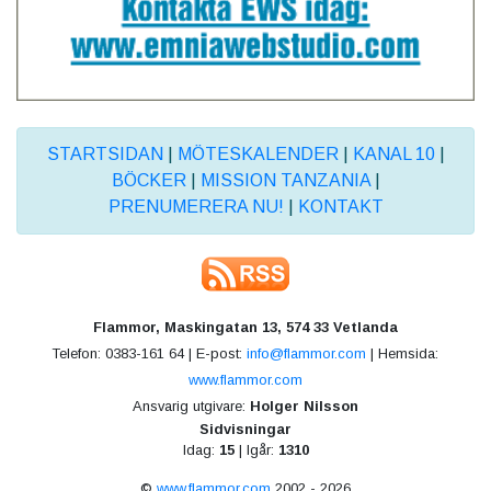
STARTSIDAN
|
MÖTESKALENDER
|
KANAL 10
|
BÖCKER
|
MISSION TANZANIA
|
PRENUMERERA NU!
|
KONTAKT
Flammor, Maskingatan 13, 574 33 Vetlanda
Telefon: 0383-161 64 | E-post:
info@flammor.com
| Hemsida:
www.flammor.com
Ansvarig utgivare:
Holger Nilsson
Sidvisningar
Idag:
15
| Igår:
1310
©
www.flammor.com
2002 - 2026