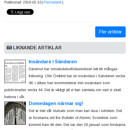
Publicerad: 2019-01-10 |
Permalänk
|
Fler artiklar
LIKNANDE ARTIKLAR
Insändare i Sändaren
Däremot har omvändelseförkunnelsen lett till mångas
frälsning. Olle Östklint har en insändare i Sändaren vecka
46, i vilken han kommenterar min insändare som
publicerades vecka 44. Det är viktigt att vi kan samtala om vad vi skall
betona i vår...
Domedagen närmar sig!
Det är inte vår slutsats som man kan läsa i rubriken. Det
är forskarna vid the Bulletin of Atomic Scientists som
kommit fram till den. Det var den 26 januari som forskarna