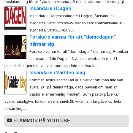
beslutade sig för att flytta fram visarna på den klocka som i vardagligt...
Insändare i Dagen
Insändare i DagenInsändare i Dagen: Återvänd till
evighetsallvaret http://www.dagen.se/debatt/atervand-till-
evighetsallvaret-1.742696...
Forskare varnar för att "domedagen"
närmar sig
Forskare varnar för att "domedagen" närmar sig Rubriken
här ovan är från Dagens Nyheters webbsida den 11
januari. Återigen nås vi av ett budskap från seriösa for...
Insändare i Världen Idag
Kommer Jesus snart? Det är allvarligt om man inte kan
svara ”ja” på denna fråga, detta oavsett om man är
pastor eller en vanlig medlem. Som pastor påverkar
svaret naturligtvis förkunnelsens innehåll, vilket i sin tur påverkar hela
församlingar...
FLAMMOR PÅ YOUTUBE