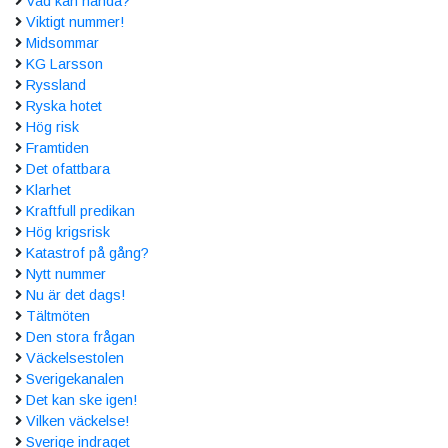
Vad kan hända?
Viktigt nummer!
Midsommar
KG Larsson
Ryssland
Ryska hotet
Hög risk
Framtiden
Det ofattbara
Klarhet
Kraftfull predikan
Hög krigsrisk
Katastrof på gång?
Nytt nummer
Nu är det dags!
Tältmöten
Den stora frågan
Väckelsestolen
Sverigekanalen
Det kan ske igen!
Vilken väckelse!
Sverige indraget