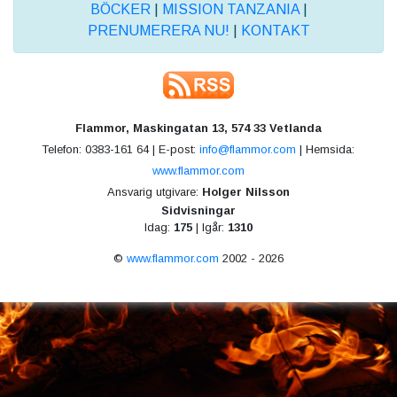
BÖCKER
|
MISSION TANZANIA
|
PRENUMERERA NU!
|
KONTAKT
Flammor, Maskingatan 13, 574 33 Vetlanda
Telefon: 0383-161 64 | E-post:
info@flammor.com
| Hemsida:
www.flammor.com
Ansvarig utgivare:
Holger Nilsson
Sidvisningar
Idag:
175
| Igår:
1310
©
www.flammor.com
2002 - 2026