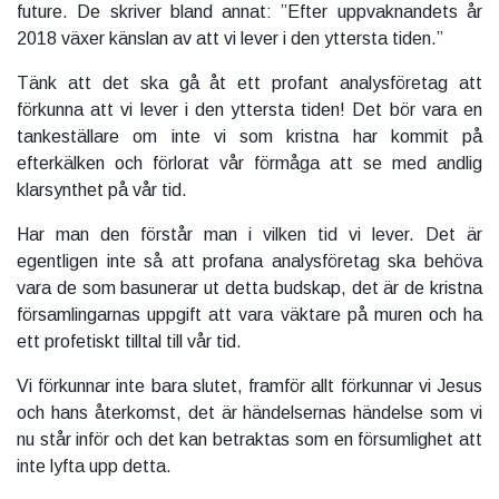
future. De skriver bland annat: ”Efter uppvaknandets år
2018 växer känslan av att vi lever i den yttersta tiden.”
Tänk att det ska gå åt ett profant analysföretag att
förkunna att vi lever i den yttersta tiden! Det bör vara en
tankeställare om inte vi som kristna har kommit på
efterkälken och förlorat vår förmåga att se med andlig
klarsynthet på vår tid.
Har man den förstår man i vilken tid vi lever. Det är
egentligen inte så att profana analysföretag ska behöva
vara de som basunerar ut detta budskap, det är de kristna
församlingarnas uppgift att vara väktare på muren och ha
ett profetiskt tilltal till vår tid.
Vi förkunnar inte bara slutet, framför allt förkunnar vi Jesus
och hans återkomst, det är händelsernas händelse som vi
nu står inför och det kan betraktas som en försumlighet att
inte lyfta upp detta.