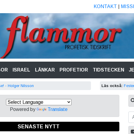
KONTAKT
|
MISS
GOR
ISRAEL
LÄNKAR
PROFETIOR
TIDSTECKEN
J
e! - Holger Nilsson
Läs också:
Feste
Powered by
Translate
SENASTE NYTT