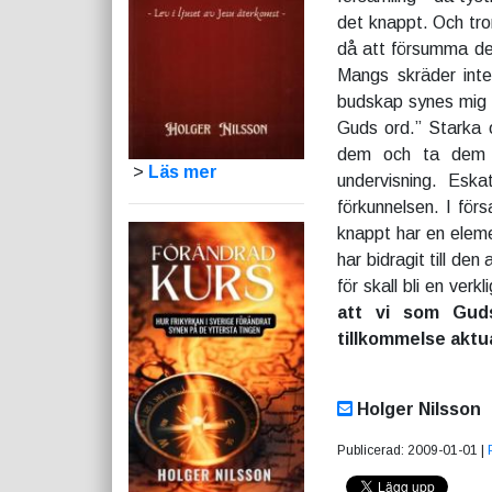
det knappt. Och tror
då att försumma den
Mangs skräder inte
budskap synes mig 
Guds ord.” Starka 
dem och ta dem t
>
Läs mer
undervisning. Eska
förkunnelsen. I för
knappt har en elem
har bidragit till d
för skall bli en verk
att vi som Gud
tillkommelse aktua
Holger Nilsson
Publicerad: 2009-01-01 |