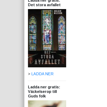
Ladda ner gratis:
Det stora avfallet
>
LADDA NER
Ladda ner gratis:
Väckelserop till
Guds folk