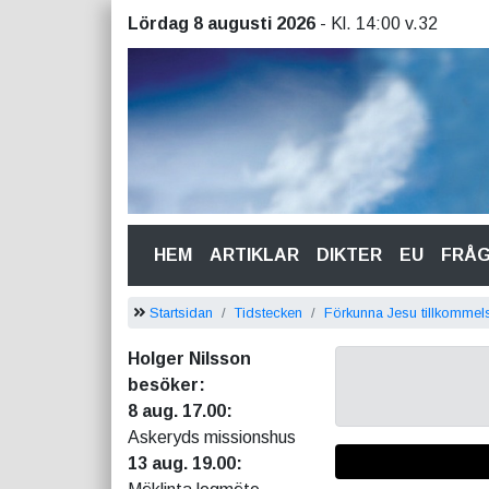
Lördag 8 augusti 2026
- Kl. 14:00 v.32
(CURRENT)
HEM
ARTIKLAR
DIKTER
EU
FRÅ
Startsidan
Tidstecken
Förkunna Jesu tillkommels
Holger Nilsson
besöker:
8 aug. 17.00:
Askeryds missionshus
13 aug. 19.00: