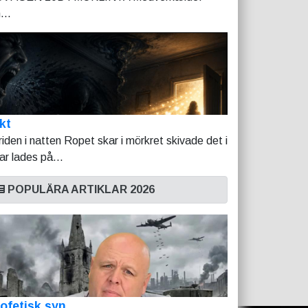
...
kt
riden i natten Ropet skar i mörkret skivade det i
tar lades på...
POPULÄRA ARTIKLAR 2026
ofetisk syn