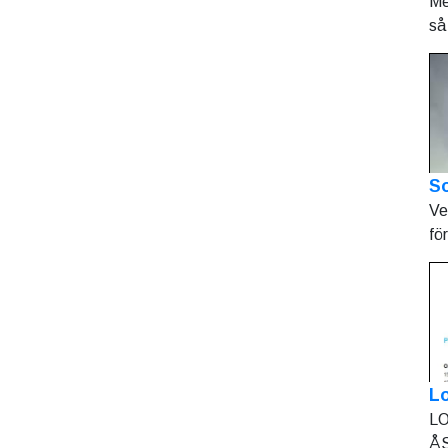
Me
så 
So
Ve
fö
L
LO
ÅS