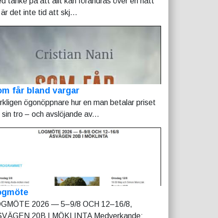
d tanke på att allt kan förändras över en natt
är det inte tid att skj...
m får bland vargar
rkligen ögonöppnare hur en man betalar priset
r sin tro – och avslöjande av...
ogmöte
GMÖTE 2026 — 5–9/8 OCH 12–16/8,
VÄGEN 20B I MÖKLINTA Medverkande: