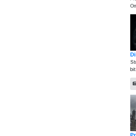
On
Di
St
bi
Pr