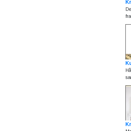
Kr
De
fr
Ku
Hå
sa
K