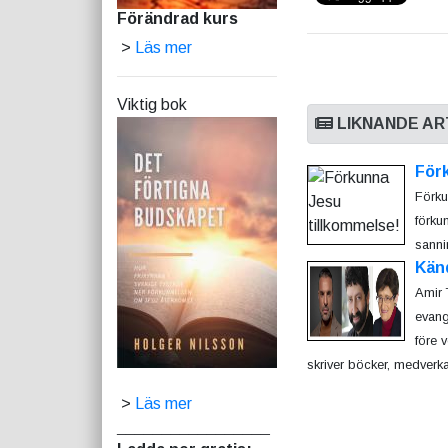
Förändrad kurs
>
Läs mer
Viktig bok
LIKNANDE AR
För
Förku
förku
sanni
Kän
Amir 
evang
före 
skriver böcker, medverkar
>
Läs mer
_________________