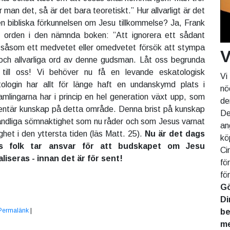
 man det, så är det bara teoretiskt.” Hur allvarligt är det
 bibliska förkunnelsen om Jesu tillkommelse? Ja, Frank
 orden i den nämnda boken: ”Att ignorera ett sådant
såsom ett medvetet eller omedvetet försök att stympa
V
och allvarliga ord av denne gudsman. Låt oss begrunda
ill oss! Vi behöver nu få en levande eskatologisk
Vi
tologin har allt för länge haft en undanskymd plats i
nö
samlingarna har i princip en hel generation växt upp, som
de
entär kunskap på detta område. Denna brist på kunskap
De
en andliga sömnaktighet som nu råder och som Jesus varnat
an
lighet i den yttersta tiden (läs Matt. 25).
Nu är det dags
kö
s folk tar ansvar för att budskapet om Jesu
Ci
liseras - innan det är för sent!
fö
fö
Gö
Di
Permalänk
|
be
me