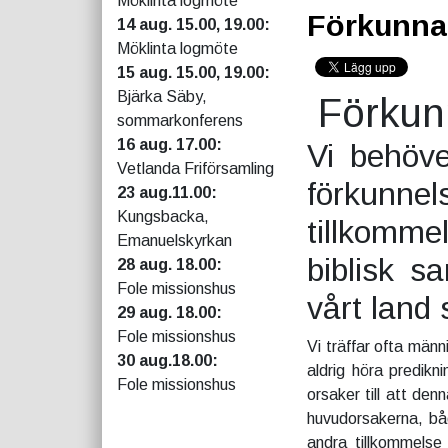
Möklinta logmöte
Förkunna
14 aug. 15.00, 19.00:
Möklinta logmöte
15 aug. 15.00, 19.00:
Bjärka Säby,
Förkun
sommarkonferens
16 aug. 17.00:
Vi behöve
Vetlanda Friförsamling
förkun
23 aug.11.00:
Kungsbacka,
tillkomm
Emanuelskyrkan
biblisk s
28 aug. 18.00:
Fole missionshus
vårt land
29 aug. 18.00:
Fole missionshus
Vi träffar ofta männ
30 aug.18.00:
aldrig höra predikn
Fole missionshus
orsaker till att den
huvudorsakerna, båd
andra tillkommelse 