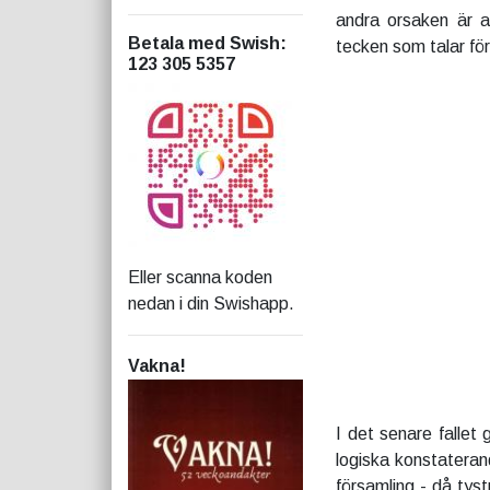
andra orsaken är a
Betala med Swish
:
tecken som talar fö
123 305 5357
Eller scanna koden
nedan i din Swishapp.
Vakna!
I det senare fallet
logiska konstatera
församling - då tys