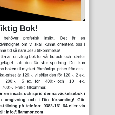
iktig Bok!
 behöver profetisk insikt. Det är en
dvändighet om vi skall kunna orientera oss i
nna tid så nära Jesu tillkommelse!
tta är en viktig bok för vår tid och och därför
geläget att den får stor spridning. Du kan
pa boken till mycket förmånliga priser från oss.
rka-priset är 129:-, vi säljer den för 120:-. 2 ex.
r 200:-, 5 ex. för 400:- och 10 ex.
r 700:-. Frakt tillkommer.
r en insats och sprid denna väckelsebok i
n omgivning och i Din församling! Gör
ställning på telefon: 0383-161 64 eller via
jl: info@flammor.com