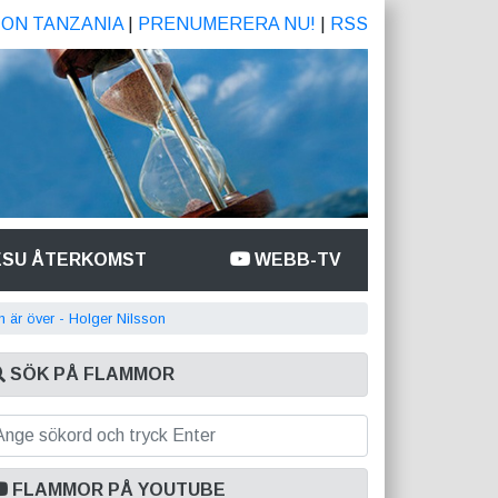
ION TANZANIA
|
PRENUMERERA NU!
|
RSS
ESU ÅTERKOMST
WEBB-TV
n är över - Holger Nilsson
SÖK PÅ FLAMMOR
FLAMMOR PÅ YOUTUBE