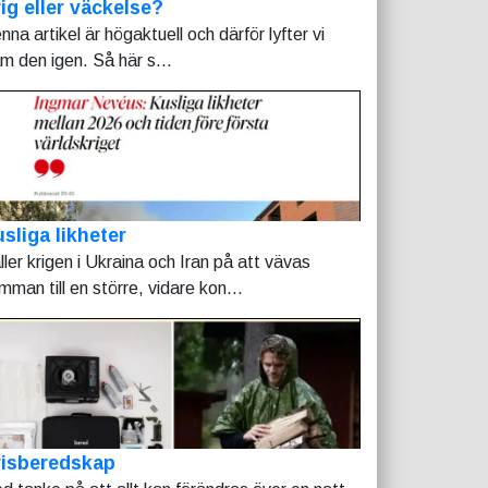
ig eller väckelse?
nna artikel är högaktuell och därför lyfter vi
am den igen. Så här s...
sliga likheter
ller krigen i Ukraina och Iran på att vävas
mman till en större, vidare kon...
risberedskap