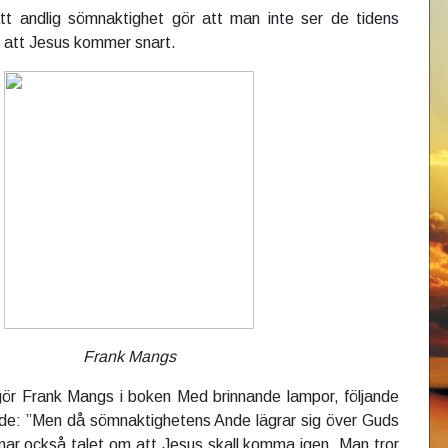
tt andlig sömnaktighet gör att man inte ser de tidens
r att Jesus kommer snart.
Frank Mangs
 gör Frank Mangs i boken Med brinnande lampor, följande
nde: ”Men då sömnaktighetens Ande lägrar sig över Guds
tnar också talet om att Jesus skall komma igen. Man tror