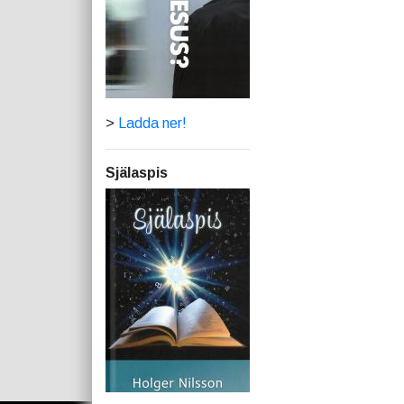
>
Ladda ner!
Själaspis