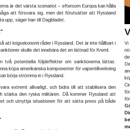
erna är det värsta scenariot – eftersom Europa kan hålla
åga att försvara sig, men det förutsätter att Ryssland
sta upp, säger han till Dagbladet.
V
t"
Vi
på att krigsekonomi råder i Ryssland. Det är inte hållbart i
nö
nktioner skulle det innebära det en lättnad för Kreml.
de
m två potentiella följdeffekter om sanktionerna lättas:
De
nna köpa amerikanska komponenter för vapentillverkning
an
kan börja strömma in i Ryssland.
kö
Ci
ra extremt allvarligt, och bidra till att stabilisera den
fö
h stärka den ryska militären. Då kommer Ryssland att
fö
get och utnyttja situationen för att sätta press på både
Gö
.
Di
be
"
me