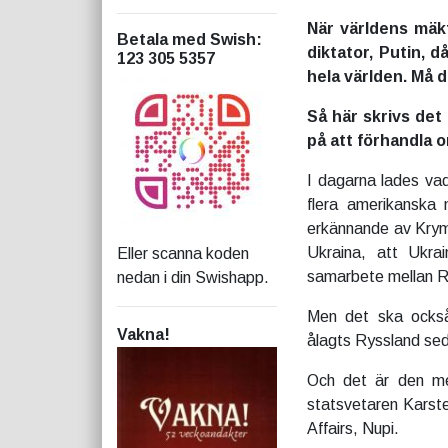
När världens mäkt
Betala med Swish
:
diktator, Putin, d
123 305 5357
hela världen. Må d
Så här skrivs det
på att förhandla 
I dagarna lades vad 
flera amerikanska 
erkännande av Krym
Ukraina, att Ukr
Eller scanna koden
samarbete mellan 
nedan i din Swishapp.
Men det ska också
Vakna!
ålagts Ryssland se
Och det är den me
statsvetaren Karste
Affairs, Nupi.