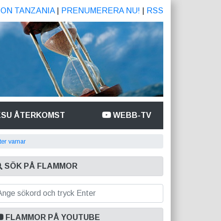
ION TANZANIA
|
PRENUMERERA NU!
|
RSS
ESU ÅTERKOMST
WEBB-TV
ter varnar
SÖK PÅ FLAMMOR
FLAMMOR PÅ YOUTUBE