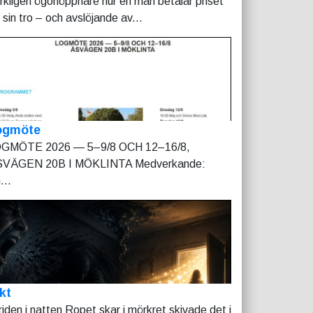
rkligen ögonöppnare hur en man betalar priset
r sin tro – och avslöjande av...
ogmöte
GMÖTE 2026 — 5–9/8 OCH 12–16/8,
VÄGEN 20B I MÖKLINTA Medverkande:
...
kt
riden i natten Ropet skar i mörkret skivade det i