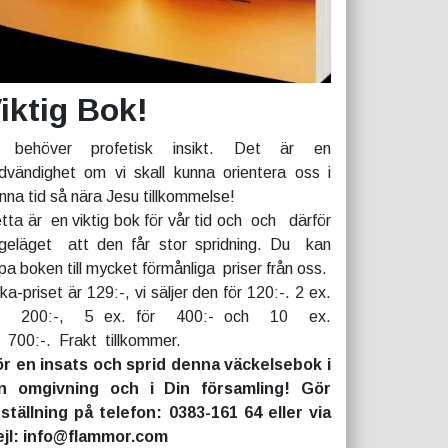
iktig Bok!
 behöver profetisk insikt. Det är en
dvändighet om vi skall kunna orientera oss i
nna tid så nära Jesu tillkommelse!
tta är en viktig bok för vår tid och och därför
geläget att den får stor spridning. Du kan
pa boken till mycket förmånliga priser från oss.
rka-priset är 129:-, vi säljer den för 120:-. 2 ex.
r 200:-, 5 ex. för 400:- och 10 ex.
r 700:-. Frakt tillkommer.
r en insats och sprid denna väckelsebok i
n omgivning och i Din församling! Gör
ställning på telefon: 0383-161 64 eller via
jl: info@flammor.com