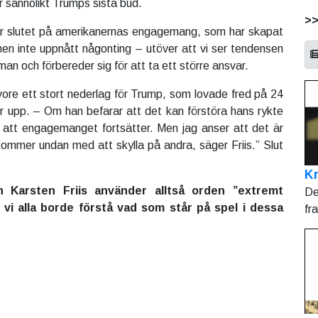
här sannolikt Trumps sista bud.
>
 är slutet på amerikanernas engagemang, som har skapat
en inte uppnått någonting – utöver att vi ser tendensen
n och förbereder sig för att ta ett större ansvar.
ore ett stort nederlag för Trump, som lovade fred på 24
 upp. – Om han befarar att det kan förstöra hans rykte
 att engagemanget fortsätter. Men jag anser att det är
 kommer undan med att skylla på andra, säger Friis.” Slut
Kr
n Karsten Friis använder alltså orden ”extremt
De
e vi alla borde förstå vad som står på spel i dessa
fr