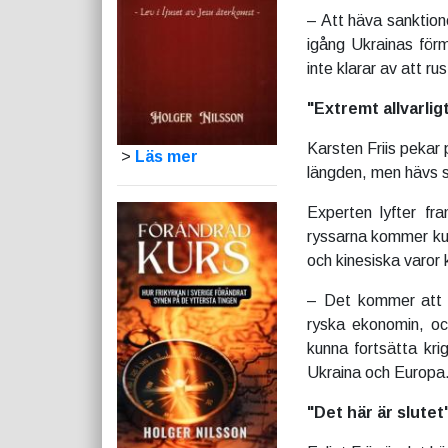
– Att häva sanktion
igång Ukrainas förm
inte klarar av att ru
"Extremt allvarlig
Karsten Friis pekar 
>
Läs mer
längden, men hävs sa
Experten lyfter fra
ryssarna kommer ku
och kinesiska varor 
– Det kommer att va
ryska ekonomin, oc
kunna fortsätta kri
Ukraina och Europa
"Det här är slutet