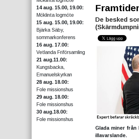
Möklinta logmöte
Framtiden
14 aug. 15.00, 19.00:
Möklinta logmöte
De besked som 
15 aug. 15.00, 19.00:
(Skärmdumpni
Bjärka Säby,
sommarkonferens
16 aug. 17.00:
Vetlanda Friförsamling
21 aug.11.00:
Kungsbacka,
Emanuelskyrkan
28 aug. 18.00:
Fole missionshus
29 aug. 18.00:
Fole missionshus
30 aug.18.00:
Fole missionshus
Glada miner från
illavarslande.