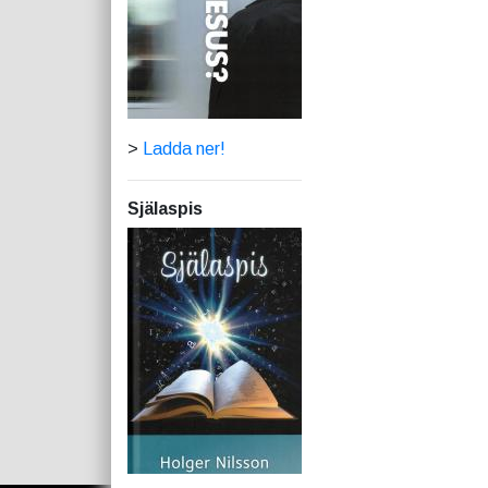
>
Ladda ner!
Själaspis