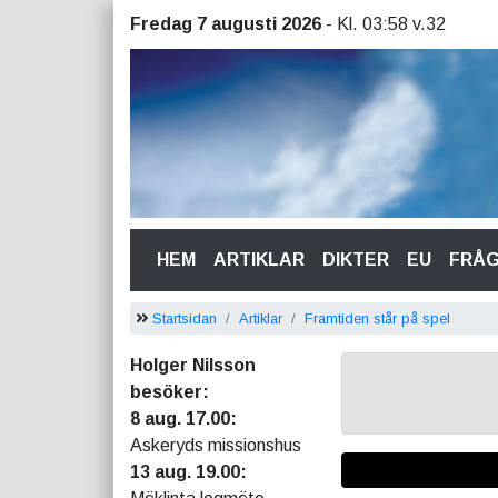
Fredag 7 augusti 2026
- Kl. 03:58 v.32
(CURRENT)
HEM
ARTIKLAR
DIKTER
EU
FRÅ
Startsidan
Artiklar
Framtiden står på spel
Holger Nilsson
besöker:
8 aug. 17.00:
Askeryds missionshus
13 aug. 19.00: