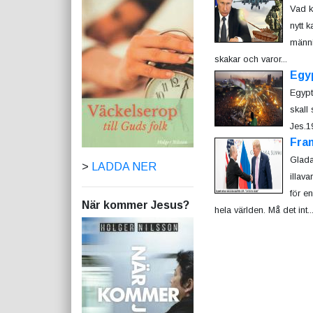
Vad k
nytt 
männi
skakar och varor...
Egy
Egypt
skall
Jes.1
Fram
Glada
>
LADDA NER
illav
för en
När kommer Jesus?
hela världen. Må det int..