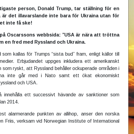
igaste person, Donald Trump, tar ställning för en
å är det illavarslande inte bara för Ukraina utan för
et inte få ske!
 på Oscarssons webbsida: ”USA är nära att tröttna
om en fred med Ryssland och Ukraina.
som kallas för Trumps “sista bud” fram, enligt källor till
medier. Erbjudandet uppges inkludera ett amerikanskt
 som ryskt, att Ryssland behåller ockuperade områden i
aina inte går med i Nato samt ett ökat ekonomiskt
Ryssland och USA.
 innehålla ett successivt hävande av sanktioner som
dan 2014.
st alarmerande punkten av allihop, anser den norska
n Friis, verksam vid Norwegian Institute of International