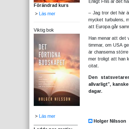
Enligt Friis är det 
Förändrad kurs
– Jag tror det här
>
Läs mer
mycket turbulens, m
att Europa går samma
Viktig bok
Han menar att det v
timmar, om USA ger
är chanserna större
mer troligt att han
citat.
Den statsvetare
allvarligt”, kansk
dagar.
>
Läs mer
Holger Nilsson
_________________