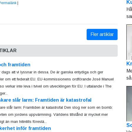
Ku
Permalänk
|
Hå
sa
Fler artiklar
TIKLAR
K
och framtiden
Me
r dags att vi lyssnar in dessa. De är ganska entydiga och ger
så 
ler om ett federalt EU. EU-kommissionens ordförande José Manuel
o verkar inte leva i tvivel om utvecklingen för EU. I uttalande i The
er...
kare slår larm: Framtiden är katastrofal
are slår larm: Framtiden är katastrofal Den slog ner som en bomb:
rten om jordens uppvärmning. Världens tillstånd är mycket mer
ligt än man hitintills förestä...
So
erhet inför framtiden