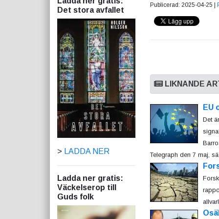
Ladda ner gratis:
Publicerad: 2025-04-25 |
Det stora avfallet
LIKNANDE AR
EU 
Det ä
signa
Barros
>
LADDA NER
Telegraph den 7 maj, säg
Fors
Ladda ner gratis:
Forsk
Väckelserop till
rappo
Guds folk
allvar
Osäk