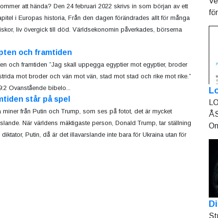
Ve
ommer att hända? Den 24 februari 2022 skrivs in som början av ett
fö
kapitel i Europas historia, Från den dagen förändrades allt för många
skor, liv övergick till död. Världsekonomin påverkades, börserna
pten och framtiden
en och framtiden ”Jag skall uppegga egyptier mot egyptier, broder
 strida mot broder och vän mot vän, stad mot stad och rike mot rike.”
9:2 Ovanstående bibelo...
L
tiden står på spel
LO
 miner från Putin och Trump, som ses på fotot, det är mycket
ÅS
arslande. När världens mäktigaste person, Donald Trump, tar ställning
On
 diktator, Putin, då är det illavarslande inte bara för Ukraina utan för
.
Di
St