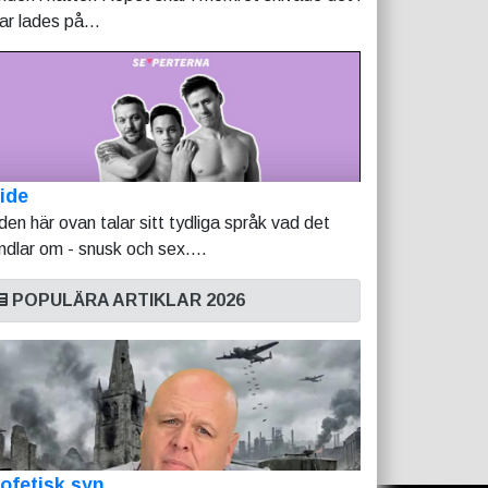
tar lades på...
ide
lden här ovan talar sitt tydliga språk vad det
ndlar om - snusk och sex....
POPULÄRA ARTIKLAR 2026
ofetisk syn