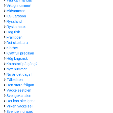
Vad kan hända?
Viktigt nummer!
Midsommar
KG Larsson
Ryssland
Ryska hotet
Hög risk
Framtiden
Det ofattbara
Klarhet
Kraftfull predikan
Hög krigsrisk
Katastrof på gång?
Nytt nummer
Nu är det dags!
Tältmöten
Den stora frågan
Väckelsestolen
Sverigekanalen
Det kan ske igen!
Vilken väckelse!
Sverige indraget