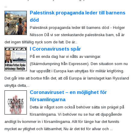
...
Palestinsk propaganda leder till barnens
död
Palestinsk propaganda leder till barnens död - Holger
Nilsson Då vi ser stenkastande palestinska barn, så är
det ingen tillfällig nyck som de fatt. De är...
I Coronavirusets spår
På en enda dag har vi nåtts av varningar.
(Skärmdumpning från Expressen). Den situation som nu
har uppstått i Europa kan utnyttjas för militär krigföring.
Det går inte att bortse från det, att då Europa är lamslaget kan Ryssland
utnyttja detta,...
Coronaviruset – en möjlighet för
församlingarna
Detta är något som också behöver sätta sin prägel på
församlingarna. Vi behöver nu se hur ett djupgående
andligt liv kommer in i församlingarna. Allt för länge har det funnits
mycket av ytlighet och lättsamhet, Nu är det tid för allvar och ...