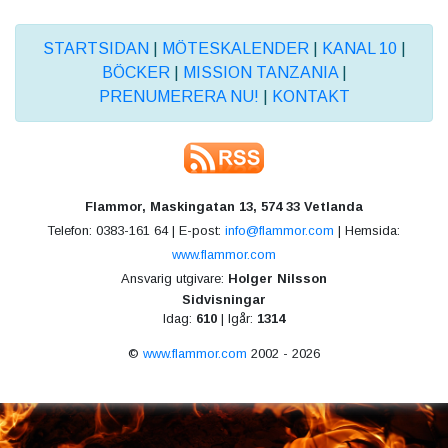
STARTSIDAN
|
MÖTESKALENDER
|
KANAL 10
|
BÖCKER
|
MISSION TANZANIA
|
PRENUMERERA NU!
|
KONTAKT
Flammor, Maskingatan 13, 574 33 Vetlanda
Telefon: 0383-161 64 | E-post:
info@flammor.com
| Hemsida:
www.flammor.com
Ansvarig utgivare:
Holger Nilsson
Sidvisningar
Idag:
610
| Igår:
1314
©
www.flammor.com
2002 - 2026