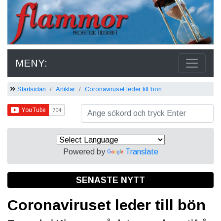
MENY:
Startsidan
Artiklar
Coronaviruset leder till bön
Powered by
Translate
SENASTE NYTT
Coronaviruset leder till bön