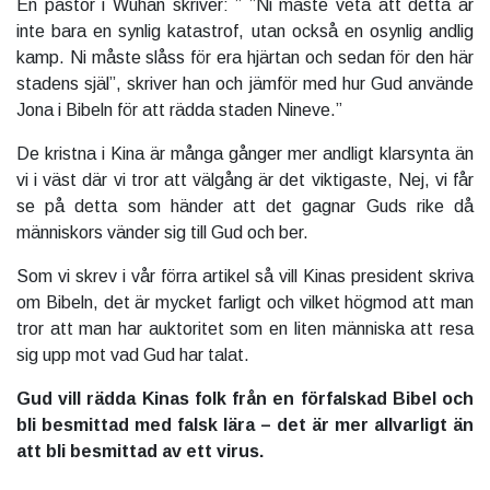
En pastor i Wuhan skriver: ” ”Ni måste veta att detta är
inte bara en synlig katastrof, utan också en osynlig andlig
kamp. Ni måste slåss för era hjärtan och sedan för den här
stadens själ”, skriver han och jämför med hur Gud använde
Jona i Bibeln för att rädda staden Nineve.”
De kristna i Kina är många gånger mer andligt klarsynta än
vi i väst där vi tror att välgång är det viktigaste, Nej, vi får
se på detta som händer att det gagnar Guds rike då
människors vänder sig till Gud och ber.
Som vi skrev i vår förra artikel så vill Kinas president skriva
om Bibeln, det är mycket farligt och vilket högmod att man
tror att man har auktoritet som en liten människa att resa
sig upp mot vad Gud har talat.
Gud vill rädda Kinas folk från en förfalskad Bibel och
bli besmittad med falsk lära – det är mer allvarligt än
att bli besmittad av ett virus.