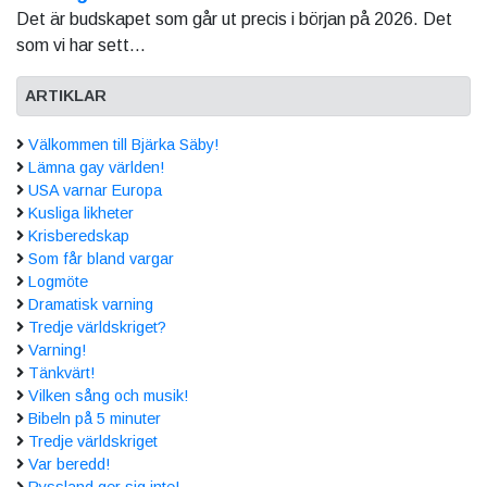
Det är budskapet som går ut precis i början på 2026. Det
som vi har sett...
ARTIKLAR
Välkommen till Bjärka Säby!
Lämna gay världen!
USA varnar Europa
Kusliga likheter
Krisberedskap
Som får bland vargar
Logmöte
Dramatisk varning
Tredje världskriget?
Varning!
Tänkvärt!
Vilken sång och musik!
Bibeln på 5 minuter
Tredje världskriget
Var beredd!
Ryssland ger sig inte!