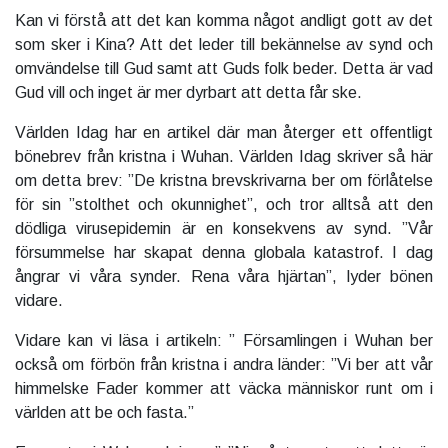
Kan vi förstå att det kan komma något andligt gott av det
som sker i Kina? Att det leder till bekännelse av synd och
omvändelse till Gud samt att Guds folk beder. Detta är vad
Gud vill och inget är mer dyrbart att detta får ske.
Världen Idag har en artikel där man återger ett offentligt
bönebrev från kristna i Wuhan. Världen Idag skriver så här
om detta brev: ”De kristna brevskrivarna ber om förlåtelse
för sin ”stolthet och okunnighet”, och tror alltså att den
dödliga virusepidemin är en konsekvens av synd. ”Vår
försummelse har skapat denna globala katastrof. I dag
ångrar vi våra synder. Rena våra hjärtan”, lyder bönen
vidare.
Vidare kan vi läsa i artikeln: ” Församlingen i Wuhan ber
också om förbön från kristna i andra länder: ”Vi ber att vår
himmelske Fader kommer att väcka människor runt om i
världen att be och fasta.”