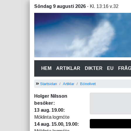
Söndag 9 augusti 2026
- Kl. 13:16 v.32
(CURRENT)
HEM
ARTIKLAR
DIKTER
EU
FRÅ
Startsidan
Artiklar
Bönelivet
Holger Nilsson
besöker:
13 aug. 19.00:
Möklinta logmöte
14 aug. 15.00, 19.00: