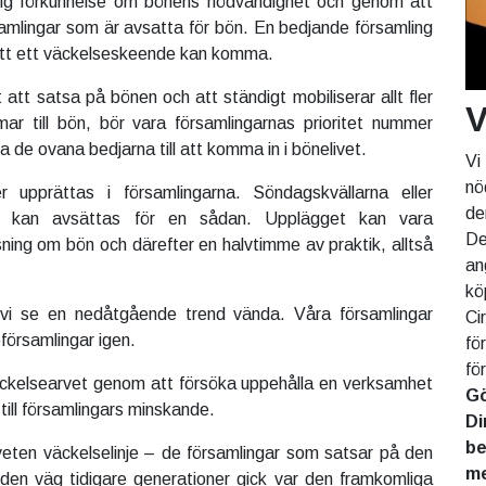
ig förkunnelse om bönens nödvändighet och genom att
samlingar som är avsatta för bön. En bedjande församling
att ett väckelseskeende kan komma.
 att
satsa på bönen och att ständigt mobiliserar allt fler
V
ar till bön, bör vara församlingarnas prioritet nummer
pa de ovana bedjarna till att komma in i bönelivet.
Vi
nö
 upprättas i församlingarna. Söndagskvällarna eller
de
l kan avsättas för en sådan. Upplägget kan vara
De
ning om bön och därefter en halvtimme av praktik, alltså
an
kö
vi se en nedåtgående­ trend vända. Våra församlingar
Ci
församlingar­ igen.
fö
fö
äckelse­arvet genom­ att försöka uppehålla en verksamhet
Gö
till församlingars minskande.
Di
be
ten väckelselinje – de församlingar som satsar på den
me
den väg tidigare generationer gick var den framkomliga