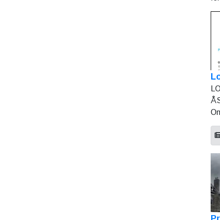
L
LO
ÅS
On
Pr