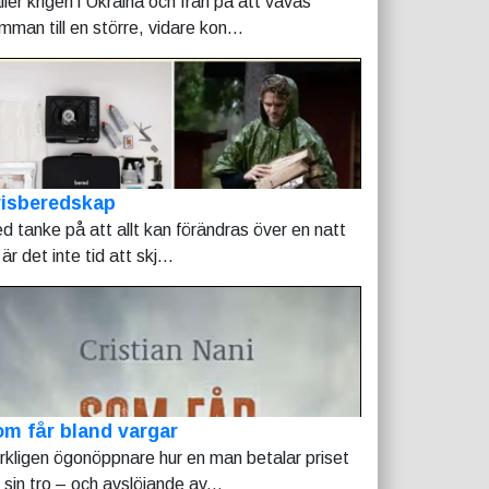
ller krigen i Ukraina och Iran på att vävas
mman till en större, vidare kon...
risberedskap
d tanke på att allt kan förändras över en natt
är det inte tid att skj...
m får bland vargar
rkligen ögonöppnare hur en man betalar priset
r sin tro – och avslöjande av...