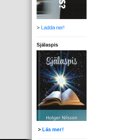
>
Ladda ner!
Själaspis
>
Läs mer!