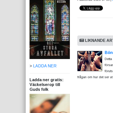
LIKNANDE AR
Bön
Detta
försam
>
LADDA NER
förut
frågan om hur det ser ut 
Ladda ner gratis:
Väckelserop till
Guds folk