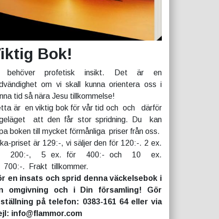
iktig Bok!
 behöver profetisk insikt. Det är en
dvändighet om vi skall kunna orientera oss i
nna tid så nära Jesu tillkommelse!
tta är en viktig bok för vår tid och och därför
geläget att den får stor spridning. Du kan
pa boken till mycket förmånliga priser från oss.
rka-priset är 129:-, vi säljer den för 120:-. 2 ex.
r 200:-, 5 ex. för 400:- och 10 ex.
r 700:-. Frakt tillkommer.
r en insats och sprid denna väckelsebok i
n omgivning och i Din församling! Gör
ställning på telefon: 0383-161 64 eller via
jl: info@flammor.com