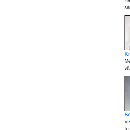
Hå
sa
K
Me
så 
So
Ve
fö