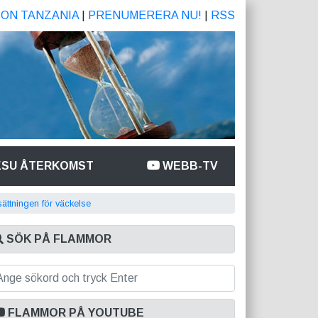
ION TANZANIA
|
PRENUMERERA NU!
|
RSS
ESU ÅTERKOMST
WEBB-TV
sättningen för väckelse
SÖK PÅ FLAMMOR
FLAMMOR PÅ YOUTUBE