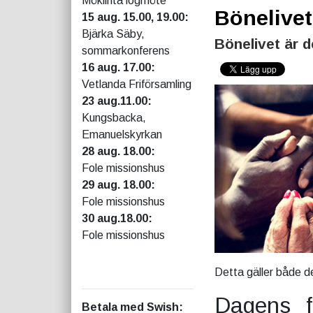
Möklinta logmöte
Bönelivet
15 aug. 15.00, 19.00:
Bjärka Säby,
Bönelivet är d
sommarkonferens
16 aug. 17.00:
Vetlanda Friförsamling
23 aug.11.00:
Kungsbacka,
Emanuelskyrkan
28 aug. 18.00:
Fole missionshus
29 aug. 18.00:
Fole missionshus
30 aug.18.00:
Fole missionshus
Detta gäller både d
Dagens fö
Betala med Swish
: