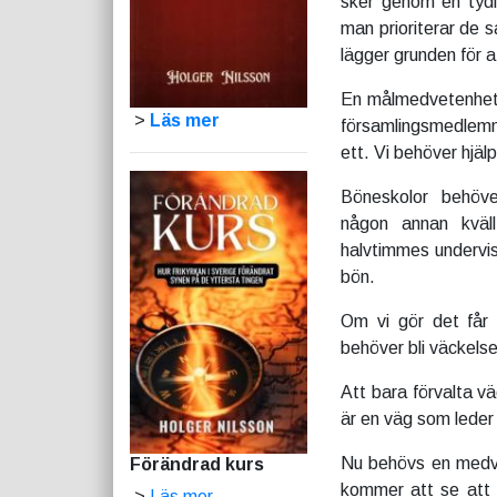
sker genom en tydl
man prioriterar de 
lägger grunden för 
En målmedvetenhet
>
Läs mer
församlingsmedlemm
ett. Vi behöver hjäl
Böneskolor behöver
någon annan kväl
halvtimmes undervis
bön.
Om vi gör det får 
behöver bli väckelse
Att bara förvalta v
är en väg som leder 
Nu behövs en medve
Förändrad kurs
kommer att se att 
>
Läs mer