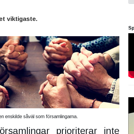
et viktigaste.
Sp
en enskilde såväl som församlingarna.
rsamlingar prioriterar inte