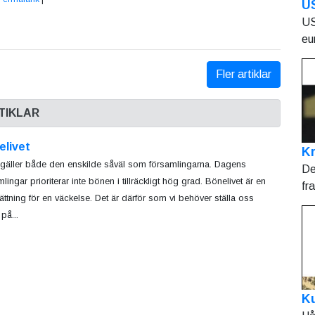
U
US
eu
Fler artiklar
TIKLAR
elivet
Kr
 gäller både den enskilde såväl som församlingarna. Dagens
De
lingar prioriterar inte bönen i tillräckligt­ hög grad. Bönelivet är en
fr
sättning för en väckelse. Det är därför som vi behöver ställa oss
på...
Ku