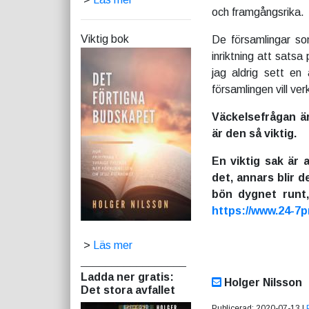
och framgångsrika.
Viktig bok
De församlingar s
inriktning att satsa
jag aldrig sett e
församlingen vill ver
Väckelsefrågan ä
är den så viktig.
En viktig sak är a
det, annars blir 
bön dygnet runt
https://www.24-7p
>
Läs mer
_________________
Ladda ner gratis:
Holger Nilsson
Det stora avfallet
Publicerad: 2020-07-13 |