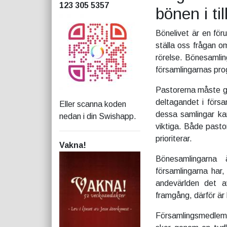
123 305 5357
bönen i til
Bönelivet är en för
ställa oss frågan o
rörelse. Bönesamlin
församlingarnas prog
Pastorerna måste gå 
deltagandet i förs
Eller scanna koden
dessa samlingar ka
nedan i din Swishapp.
viktiga. Både pasto
prioriterar.
Vakna!
Bönesamlingarna
församlingarna har
andevärlden det a
framgång, därför är
Församlingsmedlem