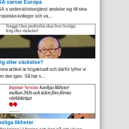
SA varnar Europa
A:s underrättelsetjänst ansluter sig till sina
ropeiska kollegor och va...
ig eller väckelse?
nna artikel är högaktuell och därför lyfter vi
am den igen. Så här s...
sliga likheter