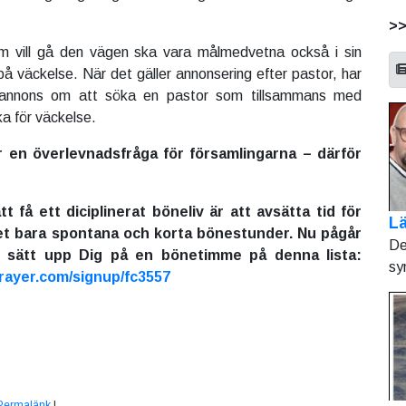
>
om
vill gå den vägen ska vara målmedvetna också i sin
 på väckelse. När det gäller annonsering efter pastor, har
n annons om att söka en pastor som tillsammans med
ka för väckelse.
r en överlevnadsfråga för församlingarna – därför
tt få ett diciplinerat böneliv är att avsätta tid för
Lä
det bara spontana och korta bönestunder. Nu pågår
De
, sätt upp Dig på en bönetimme på denna lista:
sy
rayer.com/signup/fc3557
Permalänk
|