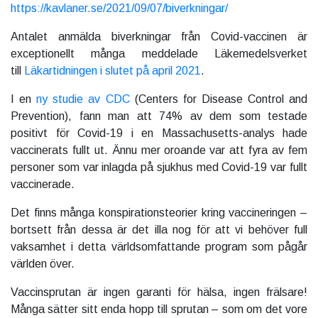
https://kavlaner.se/2021/09/07/biverkningar/
Antalet anmälda biverkningar från Covid-vaccinen är
exceptionellt många meddelade Läkemedelsverket
till
Läkartidningen i slutet på april 2021
.
I en
ny studie av CDC
(Centers for Disease Control and
Prevention), fann man att 74% av dem som testade
positivt för Covid-19 i en Massachusetts-analys hade
vaccinerats fullt ut. Ännu mer oroande var att fyra av fem
personer som var inlagda på sjukhus med Covid-19 var fullt
vaccinerade.
Det finns många konspirationsteorier kring vaccineringen –
bortsett från dessa är det illa nog för att vi behöver full
vaksamhet i detta världsomfattande program som pågår
världen över.
Vaccinsprutan är ingen garanti för hälsa, ingen frälsare!
Många sätter sitt enda hopp till sprutan – som om det vore