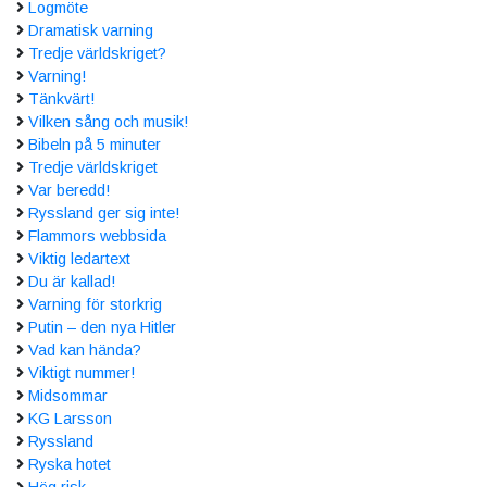
Logmöte
Dramatisk varning
Tredje världskriget?
Varning!
Tänkvärt!
Vilken sång och musik!
Bibeln på 5 minuter
Tredje världskriget
Var beredd!
Ryssland ger sig inte!
Flammors webbsida
Viktig ledartext
Du är kallad!
Varning för storkrig
Putin – den nya Hitler
Vad kan hända?
Viktigt nummer!
Midsommar
KG Larsson
Ryssland
Ryska hotet
Hög risk