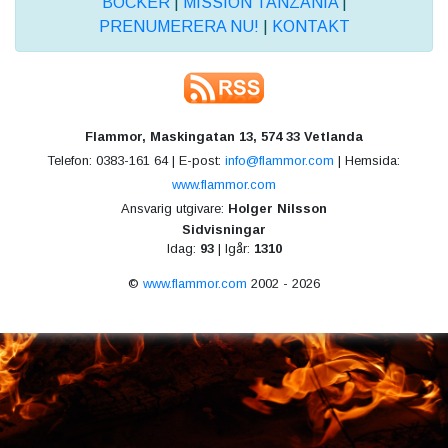
BÖCKER
|
MISSION TANZANIA
|
PRENUMERERA NU!
|
KONTAKT
Flammor, Maskingatan 13, 574 33 Vetlanda
Telefon: 0383-161 64 | E-post:
info@flammor.com
| Hemsida:
www.flammor.com
Ansvarig utgivare:
Holger Nilsson
Sidvisningar
Idag:
93
| Igår:
1310
©
www.flammor.com
2002 - 2026