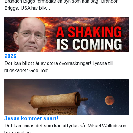
Brandon Biggs förmedlar en syn som han såg. Brandon
Briggs, USA har bliv...
2026
Det kan bli ett år av stora överraskningar! Lyssna till
budskapet: God Told...
Jesus kommer snart!
Det kan finnas det som kan uttydas så. Mikael Walfridsson
har skrivit en...