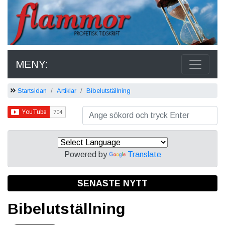
MENY:
Startsidan
Artiklar
Bibelutställning
Powered by
Translate
SENASTE NYTT
Bibelutställning