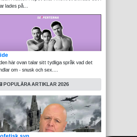
tar lades på...
ide
lden här ovan talar sitt tydliga språk vad det
ndlar om - snusk och sex....
POPULÄRA ARTIKLAR 2026
ofetisk syn