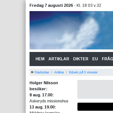
Fredag 7 augusti 2026
- Kl. 18:03 v.32
(CURRENT)
HEM
ARTIKLAR
DIKTER
EU
FRÅ
Startsidan
Artiklar
Bibeln på 5 minuter
Holger Nilsson
besöker:
8 aug. 17.00:
Askeryds missionshus
13 aug. 19.00: