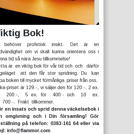
iktig Bok!
 behöver profetisk insikt. Det är en
dvändighet om vi skall kunna orientera oss i
nna tid så nära Jesu tillkommelse!
tta är en viktig bok för vår tid och och därför
geläget att den får stor spridning. Du kan
pa boken till mycket förmånliga priser från oss.
rka-priset är 129:-, vi säljer den för 120:-. 2 ex.
r 200:-, 5 ex. för 400:- och 10 ex.
r 700:-. Frakt tillkommer.
r en insats och sprid denna väckelsebok i
n omgivning och i Din församling! Gör
ställning på telefon: 0383-161 64 eller via
jl: info@flammor.com