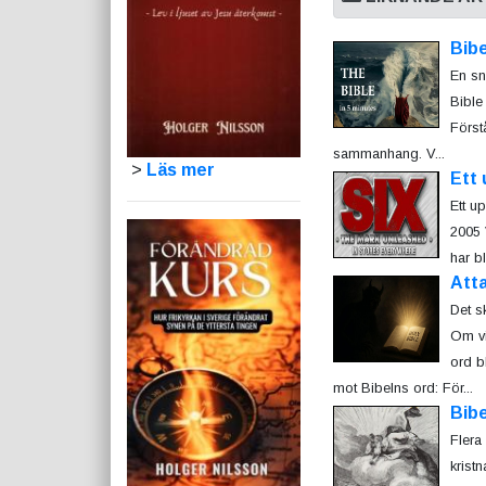
Bibe
En sn
Bible
Först
sammanhang. V...
>
Läs mer
Ett 
Ett u
2005 
har bl
Att
Det s
Om vi
ord bl
mot Bibelns ord: För...
Bib
Flera
kristn