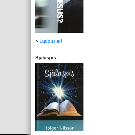
>
Ladda ner!
Själaspis