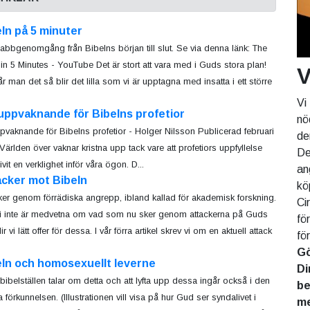
ln på 5 minuter
abbgenomgång från Bibelns början till slut. Se via denna länk: The
 in 5 Minutes - YouTube Det är stort att vara med i Guds stora plan!
V
år man det så blir det lilla som vi är upptagna med insatta i ett större
Vi
uppvaknande för Bibelns profetior
nö
ppvaknande för Bibelns profetior - Holger Nilsson Publicerad februari
de
Världen över vaknar kristna upp tack vare att profetiors uppfyllelse
De
ivit en verklighet inför våra ögon. D...
an
acker mot Bibeln
kö
ker genom förrädiska angrepp, ibland kallad för akademisk forskning.
Ci
 inte är medvetna om vad som nu sker genom attackerna på Guds
fö
ir vi lätt offer för dessa. I vår förra artikel skrev vi om en aktuell attack
fö
Gö
eln och homosexuellt leverne
Di
 bibelställen talar om detta och att lyfta upp dessa ingår också i den
be
a förkunnelsen. (Illustrationen vill visa på hur Gud ser syndalivet i
me