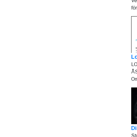
Ve
fö
L
LO
ÅS
On
Di
St