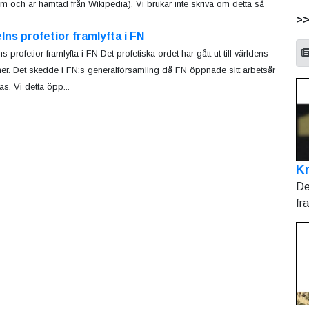
 och är hämtad från Wikipedia). Vi brukar inte skriva om detta så
>
lns profetior framlyfta i FN
s profetior framlyfta i FN Det profetiska ordet har gått ut till världens
ner. Det skedde i FN:s generalförsamling då FN öppnade sitt arbetsår
as. Vi detta öpp...
Kr
De
fr