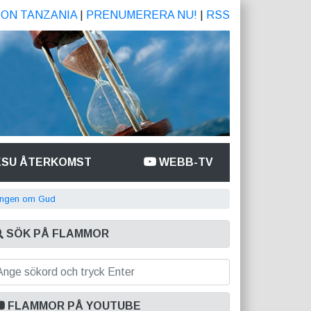
ION TANZANIA
|
PRENUMERERA NU!
|
RSS
ESU ÅTERKOMST
WEBB-TV
ingen om Gud
SÖK PÅ FLAMMOR
FLAMMOR PÅ YOUTUBE