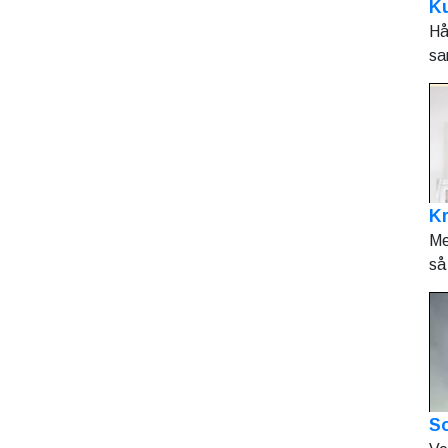
Ku
Hå
sa
K
Me
så 
So