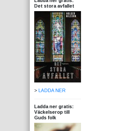
Ladda ner gratis:
Det stora avfallet
>
LADDA NER
Ladda ner gratis:
Väckelserop till
Guds folk