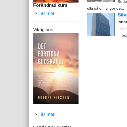
Sodom
Förändrad kurs
ofta så om vi gör det...
>
Läs mer
Bibe
Bibeln
natio
Viktig bok
i höst
>
Läs mer
_________________