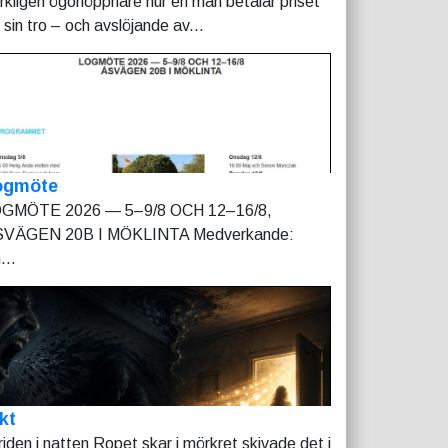
rkligen ögonöppnare hur en man betalar priset
r sin tro – och avslöjande av...
ogmöte
GMÖTE 2026 — 5–9/8 OCH 12–16/8,
VÄGEN 20B I MÖKLINTA Medverkande:
...
kt
riden i natten Ropet skar i mörkret skivade det i