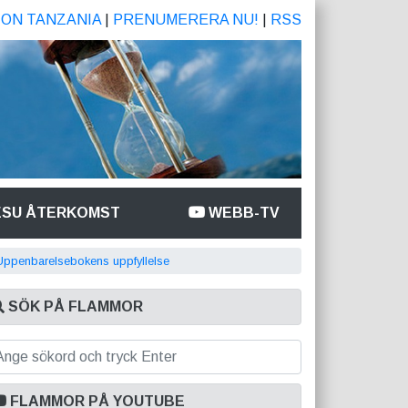
ION TANZANIA
|
PRENUMERERA NU!
|
RSS
ESU ÅTERKOMST
WEBB-TV
 Uppenbarelsebokens uppfyllelse
SÖK PÅ FLAMMOR
FLAMMOR PÅ YOUTUBE