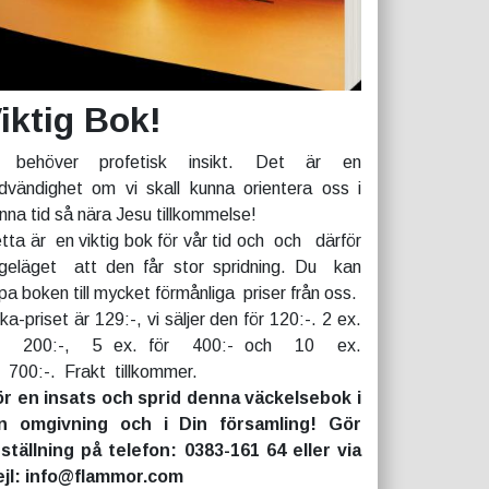
iktig Bok!
 behöver profetisk insikt. Det är en
dvändighet om vi skall kunna orientera oss i
nna tid så nära Jesu tillkommelse!
tta är en viktig bok för vår tid och och därför
geläget att den får stor spridning. Du kan
pa boken till mycket förmånliga priser från oss.
rka-priset är 129:-, vi säljer den för 120:-. 2 ex.
r 200:-, 5 ex. för 400:- och 10 ex.
r 700:-. Frakt tillkommer.
r en insats och sprid denna väckelsebok i
n omgivning och i Din församling! Gör
ställning på telefon: 0383-161 64 eller via
jl: info@flammor.com