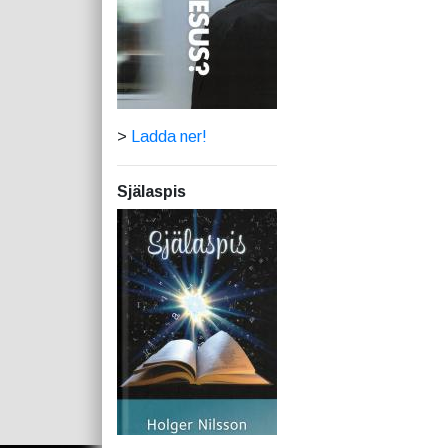
>
Ladda ner!
Själaspis