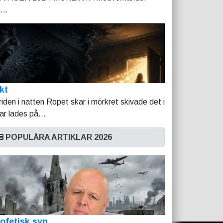
...
kt
riden i natten Ropet skar i mörkret skivade det i
tar lades på...
POPULÄRA ARTIKLAR 2026
ofetisk syn