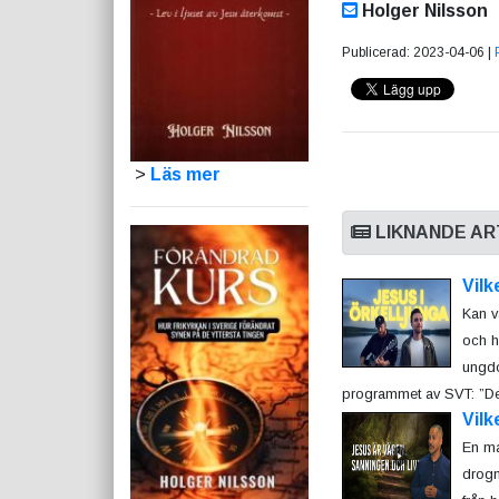
Holger Nilsson
Publicerad: 2023-04-06 |
>
Läs mer
LIKNANDE AR
Vilk
Kan v
och h
ungdo
programmet av SVT: ”De r
Vilk
En ma
drogm