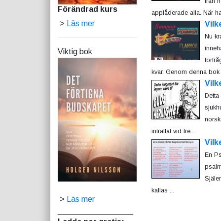
från 
Förändrad kurs
applåderade alla. När han 
>
Läs mer
Vilk
Nu kr
inneh
Viktig bok
förfr
kvar. Genom denna bok k
Vilk
Detta 
sjukhu
norsk
inträffat vid tre...
Vilk
En Ps
psalm
Själe
kallas ...
>
Läs mer
_________________