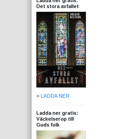
Ladda ner gratis:
Det stora avfallet
>
LADDA NER
Ladda ner gratis:
Väckelserop till
Guds folk