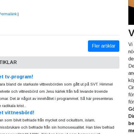
Permalänk
|
V
Vi
Fler artiklar
nö
de
TIKLAR
De
an
et tv-program!
kö
ara bland de starkaste vittnesbörden som gått ut på SVT. Himmel
Ci
elvete och vittnesbörd om Jesu kärlek från två levande troende
fö
mar. Det är något av innehållet i programmet. Så här presenteras
fö
adikala krist...
Gö
et vittnesbörd!
Di
n som blivit befriade från mycket ond ockultism, islam,
be
issbrukare och befriade från sin homosexualitet. Han blev befriad
me