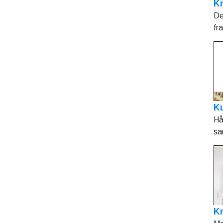
Kr
De
fr
Ku
Hå
sa
K