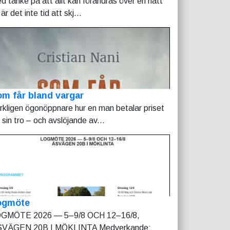
d tanke på att allt kan förändras över en natt
är det inte tid att skj...
m får bland vargar
rkligen ögonöppnare hur en man betalar priset
r sin tro – och avslöjande av...
ogmöte
GMÖTE 2026 — 5–9/8 OCH 12–16/8,
VÄGEN 20B I MÖKLINTA Medverkande: