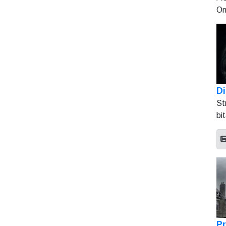
On
Di
St
bi
Pr