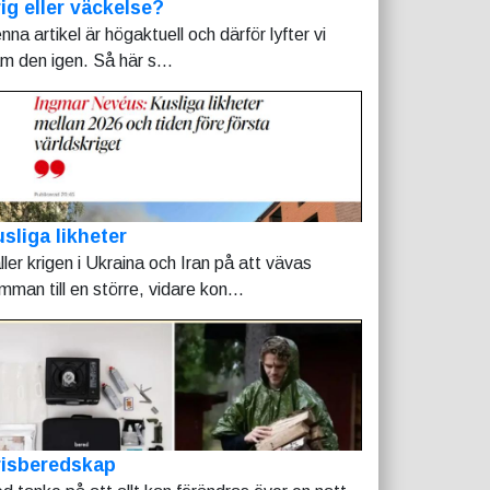
ig eller väckelse?
nna artikel är högaktuell och därför lyfter vi
am den igen. Så här s...
sliga likheter
ller krigen i Ukraina och Iran på att vävas
mman till en större, vidare kon...
risberedskap