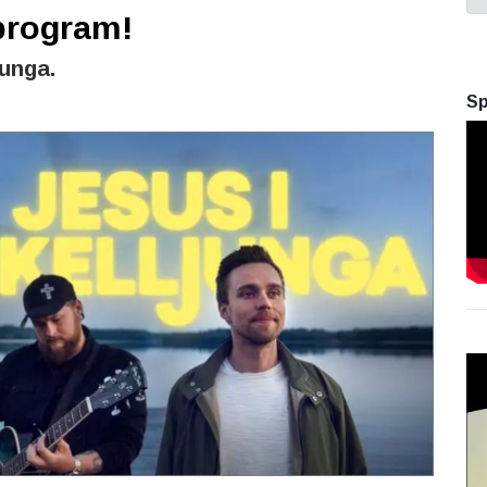
-program!
junga.
Sp