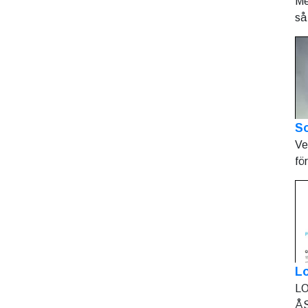
Me
så 
So
Ve
fö
L
LO
ÅS