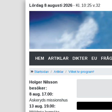
Lördag 8 augusti 2026
- Kl. 10:25 v.32
(CURRENT)
HEM
ARTIKLAR
DIKTER
EU
FRÅ
Startsidan
Artiklar
Vilket tv-program!
Holger Nilsson
besöker:
8 aug. 17.00:
Askeryds missionshus
13 aug. 19.00: