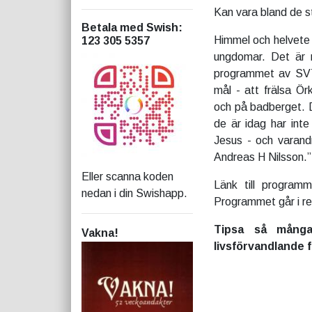
Kan vara bland de s
Betala med Swish
:
Himmel och helvete 
123 305 5357
ungdomar. Det är n
programmet av SVT:
mål - att frälsa Ö
och på badberget. De
de är idag har inte
Jesus - och varan
Andreas H Nilsson.”
Eller scanna koden
Länk till progra
nedan i din Swishapp.
Programmet går i re
Tipsa så mång
Vakna!
livsförvandlande f