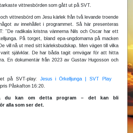
tarkaste vittnesbörden som gått ut på SVT.
och vittnesbörd om Jesu kärlek från två levande troende
ågot av innehållet i programmet. Så här presenteras
 ”De radikala kristna vännerna Nils och Oscar har ett
rkelljunga. På torget, bland epa-ungdomarna på macken
 vill nå ut med sitt kärleksbudskap. Men vägen till vilka
 varit självklar. De har båda tagit omvägar för att hitta
dra. En dokumentär från 2023 av Gustav Hugosson och
mmet på SVT-play:
Jesus i Örkelljunga | SVT Play
pris Påskafton 16:20.
a du kan om detta program – det kan bli
ör alla som ser det.