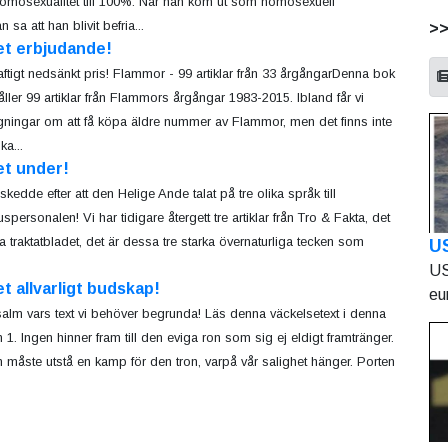
homosexualitet till 100%. När han kom ut som homosexuell
sa att han blivit befria...
>
et erbjudande!
aftigt nedsänkt pris! Flammor - 99 artiklar från 33 årgångarDenna bok
åller 99 artiklar från Flammors årgångar 1983-2015. Ibland får vi
ågningar om att få köpa äldre nummer av Flammor, men det finns inte
a...
et under!
skedde efter att den Helige Ande talat på tre olika språk till
spersonalen! Vi har tidigare återgett tre artiklar från Tro & Fakta, det
a traktatbladet, det är dessa tre starka övernaturliga tecken som
U
US
et allvarligt budskap!
eu
alm vars text vi behöver begrunda! Läs denna väckelsetext i denna
 1. Ingen hinner fram till den eviga ron som sig ej eldigt framtränger.
n måste utstå en kamp för den tron, varpå vår salighet hänger. Porten