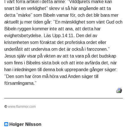
I vårt förra artikel i detta ämne: ”Vilddjurets märke kan
snart bli en verklighet” skrev vi så här angående att ta
detta ”märke” som Bibeln varnar för, och det blir bara mer
aktuellt ju mer tiden går: ”En mänsklighet som vänt Gud och
Bibeln ryggen kommer inte att ana, att detta har
evighetsbetydelse. Läs Upp.14:11. Den del av
kristenheten som föraktat det profetiska ordet eller
underlåtit att undervisa om det är också i farozonen.”
Jesus själv visar på vikten av att ta vara på det budskap
som finns i Bibelns sista bok och att inte avfärda det, när
han i inledningen till denna bok upprepande gånger säger:
”Den som har öron må höra vad Anden säger till
församlingarna.”
©
www.flammor.com
Holger Nilsson