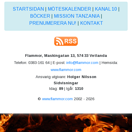
STARTSIDAN
|
MÖTESKALENDER
|
KANAL 10
|
BÖCKER
|
MISSION TANZANIA
|
PRENUMERERA NU!
|
KONTAKT
Flammor, Maskingatan 13, 574 33 Vetlanda
Telefon: 0383-161 64 | E-post:
info@flammor.com
| Hemsida:
www.flammor.com
Ansvarig utgivare:
Holger Nilsson
Sidvisningar
Idag:
89
| Igår:
1310
©
www.flammor.com
2002 - 2026