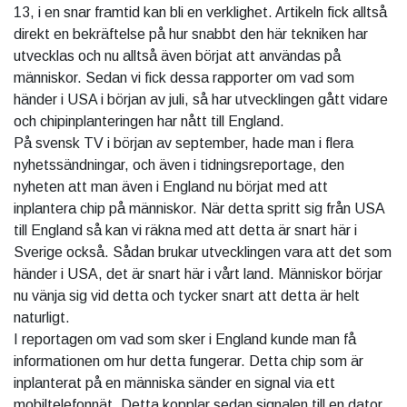
13, i en snar framtid kan bli en verklighet. Artikeln fick alltså
direkt en bekräftelse på hur snabbt den här tekniken har
utvecklas och nu alltså även börjat att användas på
människor. Sedan vi fick dessa rapporter om vad som
händer i USA i början av juli, så har utvecklingen gått vidare
och chipinplanteringen har nått till England.
På svensk TV i början av september, hade man i flera
nyhetssändningar, och även i tidningsreportage, den
nyheten att man även i England nu börjat med att
inplantera chip på människor. När detta spritt sig från USA
till England så kan vi räkna med att detta är snart här i
Sverige också. Sådan brukar utvecklingen vara att det som
händer i USA, det är snart här i vårt land. Människor börjar
nu vänja sig vid detta och tycker snart att detta är helt
naturligt.
I reportagen om vad som sker i England kunde man få
informationen om hur detta fungerar. Detta chip som är
inplanterat på en människa sänder en signal via ett
mobiltelefonnät. Detta kopplar sedan signalen till en dator