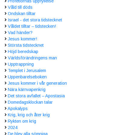
Profetiornas uppfyllelse
Våld till döds
Ondskan tilltar
Israel - det stora tidstecknet
Våldet tilltar – tidstecken!
Vad händer?
Jesus kommer!
Största tidstecknet
Höjd beredskap
Världsförändringens man
Upptrappning
Templet i Jerusalem
Uppenbarelseboken
Jesus kommer i vår generation
Nära kärnvapenkrig
Det stora avfallet – Apostasia
Domedagsklockan talar
Apokalyps
Krig, krig och åter krig
Rykten om krig
2024
De blev alla sömniga