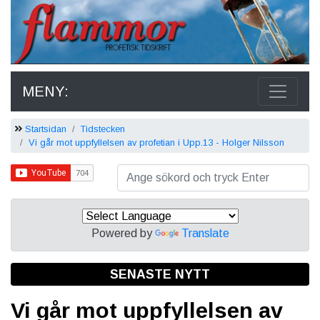
MENY:
Startsidan
Tidstecken
Vi går mot uppfyllelsen av profetian i Upp.13 - Holger Nilsson
Powered by
Translate
SENASTE NYTT
Vi går mot uppfyllelsen av