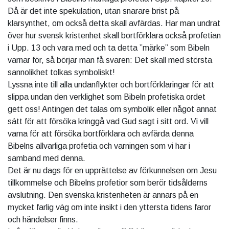
Då är det inte spekulation, utan snarare brist på
klarsynthet, om också detta skall avfärdas. Har man undrat
över hur svensk kristenhet skall bortförklara också profetian
i Upp. 13 och vara med och ta detta ”märke” som Bibeln
varnar för, så börjar man få svaren: Det skall med största
sannolikhet tolkas symboliskt!
Lyssna inte till alla undanflykter och bortförklaringar för att
slippa undan den verklighet som Bibeln profetiska ordet
gett oss! Antingen det talas om symbolik eller något annat
sätt för att försöka kringgå vad Gud sagt i sitt ord. Vi vill
varna för att försöka bortförklara och avfärda denna
Bibelns allvarliga profetia och varningen som vi har i
samband med denna.
Det är nu dags för en upprättelse av förkunnelsen om Jesu
tillkommelse och Bibelns profetior som berör tidsålderns
avslutning. Den svenska kristenheten är annars på en
mycket farlig väg om inte insikt i den yttersta tidens faror
och händelser finns.