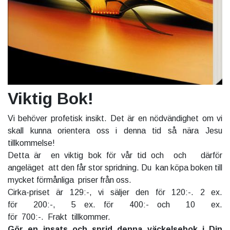
Viktig Bok!
Vi behöver profetisk insikt. Det är en nödvändighet om vi
skall kunna orientera oss i denna tid så nära Jesu
tillkommelse!
Detta är en viktig bok för vår tid och och därför
angeläget att den får stor spridning. Du kan köpa boken till
mycket förmånliga priser från oss.
Cirka-priset är 129:-, vi säljer den för 120:-. 2 ex.
för 200:-, 5 ex. för 400:- och 10 ex.
för 700:-. Frakt tillkommer.
Gör en insats och sprid denna väckelsebok i Din