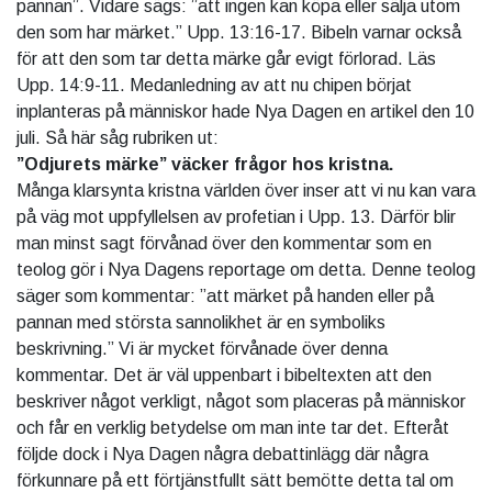
pannan”. Vidare sägs: ”att ingen kan köpa eller sälja utom
den som har märket.” Upp. 13:16-17. Bibeln varnar också
för att den som tar detta märke går evigt förlorad. Läs
Upp. 14:9-11. Medanledning av att nu chipen börjat
inplanteras på människor hade Nya Dagen en artikel den 10
juli. Så här såg rubriken ut:
”Odjurets märke” väcker frågor hos kristna.
Många klarsynta kristna världen över inser att vi nu kan vara
på väg mot uppfyllelsen av profetian i Upp. 13. Därför blir
man minst sagt förvånad över den kommentar som en
teolog gör i Nya Dagens reportage om detta. Denne teolog
säger som kommentar: ”att märket på handen eller på
pannan med största sannolikhet är en symboliks
beskrivning.” Vi är mycket förvånade över denna
kommentar. Det är väl uppenbart i bibeltexten att den
beskriver något verkligt, något som placeras på människor
och får en verklig betydelse om man inte tar det. Efteråt
följde dock i Nya Dagen några debattinlägg där några
förkunnare på ett förtjänstfullt sätt bemötte detta tal om