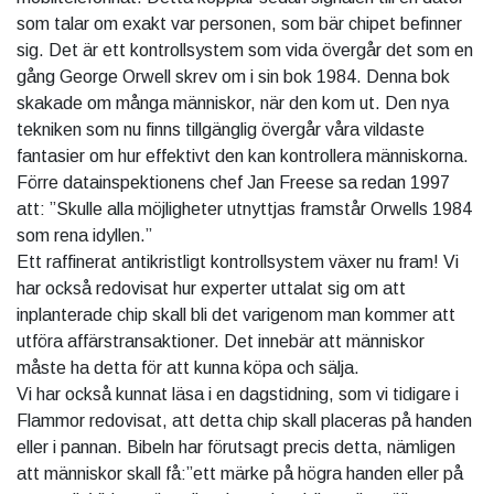
som talar om exakt var personen, som bär chipet befinner
sig. Det är ett kontrollsystem som vida övergår det som en
gång George Orwell skrev om i sin bok 1984. Denna bok
skakade om många människor, när den kom ut. Den nya
tekniken som nu finns tillgänglig övergår våra vildaste
fantasier om hur effektivt den kan kontrollera människorna.
Förre datainspektionens chef Jan Freese sa redan 1997
att: ”Skulle alla möjligheter utnyttjas framstår Orwells 1984
som rena idyllen.”
Ett raffinerat antikristligt kontrollsystem växer nu fram! Vi
har också redovisat hur experter uttalat sig om att
inplanterade chip skall bli det varigenom man kommer att
utföra affärstransaktioner. Det innebär att människor
måste ha detta för att kunna köpa och sälja.
Vi har också kunnat läsa i en dagstidning, som vi tidigare i
Flammor redovisat, att detta chip skall placeras på handen
eller i pannan. Bibeln har förutsagt precis detta, nämligen
att människor skall få:”ett märke på högra handen eller på