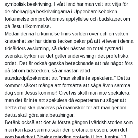
symbolisk beskrivning. I vårt land har man valt att väja för
de obehagliga beskrivningarna i Uppenbarelseboken,
förkunnelse om profetiornas uppfyllelse och budskapet om
på Jesu tillkommelse.
Medan denna förkunnelse finns världen över och en vaken
kristenhet ser hur tidens tecken pekar på att vi lever i denna
tidsålders avslutning, så råder nästan en total tystnad i
svenska kyrkor när det gäller undervisning i det profetiska
ordet. Det är också ganska betecknande att när något förs
på tal om tidstecken, så är nästan alltid
standardpåpekandet att ”man skall inte spekulera.” Detta
kommer säkert många att fortsätta att säga även samma
dag som Jesus kommer! Givetvis skall man inte spekulera,
men det är inte att spekulera då experterna nu säger att
detta chip ska placeras på människor för att man genom
detta skall göra sina betalningar.
Betänk också att det är första gången i världshistorien som
man kan läsa samma sak i den profana pressen, som det
som beskrivs i Bibelns märkliga profetia i Upp. kapitel 13.