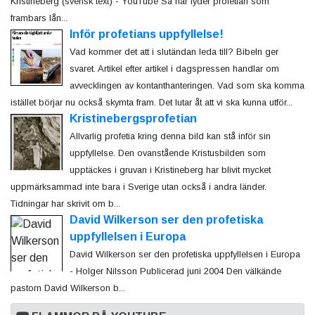
Kristineberg (svensk text) - YouTube Så här lyder profetian som
frambars lån...
Inför profetians uppfyllelse!
Vad kommer det att i slutändan leda till? Bibeln ger
svaret. Artikel efter artikel i dagspressen handlar om
avvecklingen av kontanthanteringen. Vad som ska komma
istället börjar nu också skymta fram. Det lutar åt att vi ska kunna utför...
Kristinebergsprofetian
Allvarlig profetia kring denna bild kan stå inför sin
uppfyllelse. Den ovanstående Kristusbilden som
upptäckes i gruvan i Kristineberg har blivit mycket
uppmärksammad inte bara i Sverige utan också i andra länder.
Tidningar har skrivit om b...
David Wilkerson ser den profetiska
uppfyllelsen i Europa
David Wilkerson ser den profetiska uppfyllelsen i Europa
- Holger Nilsson Publicerad juni 2004 Den välkände
pastorn David Wilkerson b...