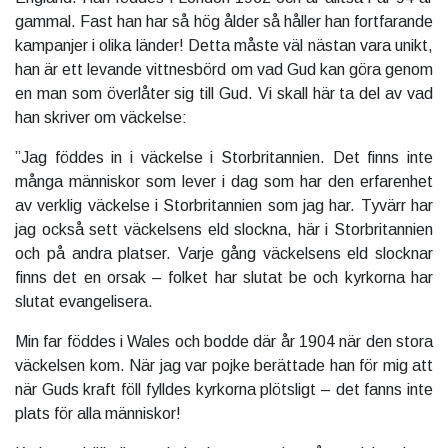
gammal. Fast han har så hög ålder så håller han fortfarande
kampanjer i olika länder! Detta måste väl nästan vara unikt,
han är ett levande vittnesbörd om vad Gud kan göra genom
en man som överlåter sig till Gud. Vi skall här ta del av vad
han skriver om väckelse:
”Jag föddes in i väckelse i Storbritannien. Det finns inte
många människor som lever i dag som har den erfarenhet
av verklig väckelse i Storbritannien som jag har. Tyvärr har
jag också sett väckelsens eld slockna, här i Storbritannien
och på andra platser. Varje gång väckelsens eld slocknar
finns det en orsak – folket har slutat be och kyrkorna har
slutat evangelisera.
Min far föddes i Wales och bodde där år 1904 när den stora
väckelsen kom. När jag var pojke berättade han för mig att
när Guds kraft föll fylldes kyrkorna plötsligt – det fanns inte
plats för alla människor!