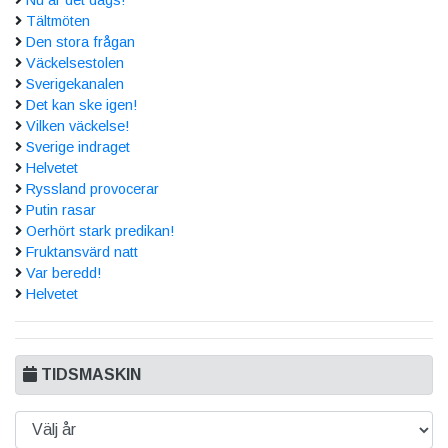
Nu är det dags!
Tältmöten
Den stora frågan
Väckelsestolen
Sverigekanalen
Det kan ske igen!
Vilken väckelse!
Sverige indraget
Helvetet
Ryssland provocerar
Putin rasar
Oerhört stark predikan!
Fruktansvärd natt
Var beredd!
Helvetet
TIDSMASKIN