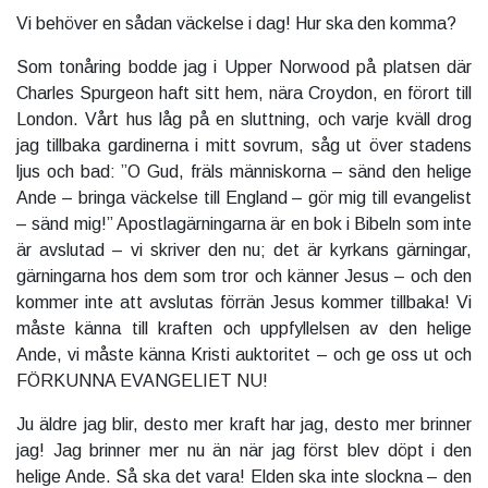
Vi behöver en sådan väckelse i dag! Hur ska den komma?
Som tonåring bodde jag i Upper Norwood på platsen där
Charles Spurgeon haft sitt hem, nära Croydon, en förort till
London. Vårt hus låg på en sluttning, och varje kväll drog
jag tillbaka gardinerna i mitt sovrum, såg ut över stadens
ljus och bad: ”O Gud, fräls människorna – sänd den helige
Ande – bringa väckelse till England – gör mig till evangelist
– sänd mig!” Apostlagärningarna är en bok i Bibeln som inte
är avslutad – vi skriver den nu; det är kyrkans gärningar,
gärningarna hos dem som tror och känner Jesus – och den
kommer inte att avslutas förrän Jesus kommer tillbaka! Vi
måste känna till kraften och uppfyllelsen av den helige
Ande, vi måste känna Kristi auktoritet – och ge oss ut och
FÖRKUNNA EVANGELIET NU!
Ju äldre jag blir, desto mer kraft har jag, desto mer brinner
jag! Jag brinner mer nu än när jag först blev döpt i den
helige Ande. Så ska det vara! Elden ska inte slockna – den