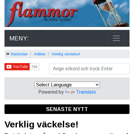
MENY:
Startsidan
Artiklar
Verklig väckelse!
Powered by
Translate
SENASTE NYTT
Verklig väckelse!