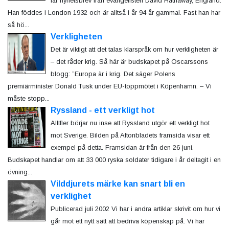
får nyhetsbrev från evangelisten David Hathaway, England.
Han föddes i London 1932 och är alltså i år 94 år gammal. Fast han har
så hö...
Verkligheten
Det är viktigt att det talas klarspråk om hur verkligheten är
– det råder krig. Så här är budskapet på Oscarssons
blogg: ”Europa är i krig. Det säger Polens
premiärminister Donald Tusk under EU-toppmötet i Köpenhamn. – Vi
måste stopp...
Ryssland - ett verkligt hot
Alltfler börjar nu inse att Ryssland utgör ett verkligt hot
mot Sverige. Bilden på Aftonbladets framsida visar ett
exempel på detta. Framsidan är från den 26 juni.
Budskapet handlar om att 33 000 ryska soldater tidigare i år deltagit i en
övning...
Vilddjurets märke kan snart bli en
verklighet
Publicerad juli 2002 Vi har i andra artiklar skrivit om hur vi
går mot ett nytt sätt att bedriva köpenskap på. Vi har