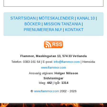
STARTSIDAN
|
MÖTESKALENDER
|
KANAL 10
|
BÖCKER
|
MISSION TANZANIA
|
PRENUMERERA NU!
|
KONTAKT
Flammor, Maskingatan 13, 574 33 Vetlanda
Telefon: 0383-161 64 | E-post:
info@flammor.com
| Hemsida:
www.flammor.com
Ansvarig utgivare:
Holger Nilsson
Sidvisningar
Idag:
442
| Igår:
1314
©
www.flammor.com
2002 - 2026