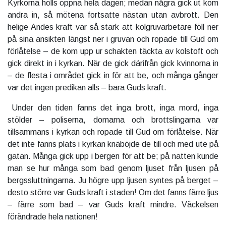
Kyrkorna hölls öppna hela dagen; medan några gick ut kom
andra in, så mötena fortsatte nästan utan avbrott. Den
helige Andes kraft var så stark att kolgruvarbetare föll ner
på sina ansikten längst ner i gruvan och ropade till Gud om
förlåtelse – de kom upp ur schakten täckta av kolstoft och
gick direkt in i kyrkan. När de gick därifrån gick kvinnorna in
– de flesta i området gick in för att be, och många gånger
var det ingen predikan alls – bara Guds kraft.
Under den tiden fanns det inga brott, inga mord, inga
stölder – poliserna, domarna och brottslingarna var
tillsammans i kyrkan och ropade till Gud om förlåtelse. När
det inte fanns plats i kyrkan knäböjde de till och med ute på
gatan. Många gick upp i bergen för att be; på natten kunde
man se hur många som bad genom ljuset från ljusen på
bergssluttningarna. Ju högre upp ljusen syntes på berget –
desto större var Guds kraft i staden! Om det fanns färre ljus
– färre som bad – var Guds kraft mindre. Väckelsen
förändrade hela nationen!