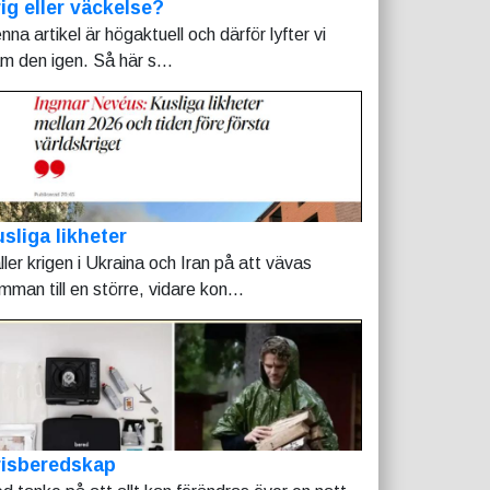
ig eller väckelse?
nna artikel är högaktuell och därför lyfter vi
am den igen. Så här s...
sliga likheter
ller krigen i Ukraina och Iran på att vävas
mman till en större, vidare kon...
risberedskap