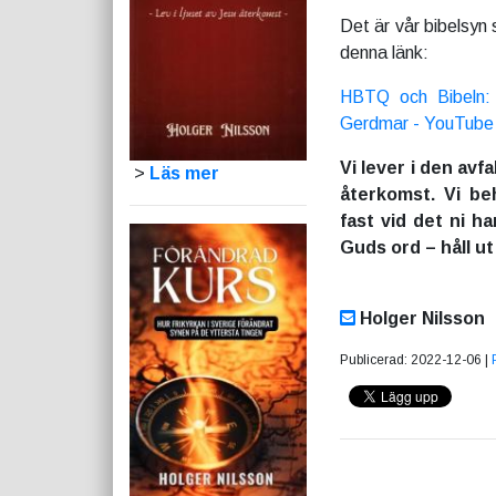
Det är vår bibelsyn 
denna länk:
HBTQ och Bibeln: 
Gerdmar - YouTube
Vi lever i den avf
>
Läs mer
återkomst. Vi be
fast vid det ni ha
Guds ord – håll u
Holger Nilsson
Publicerad: 2022-12-06 |