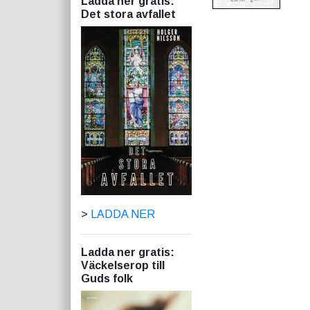
Ladda ner gratis:
Det stora avfallet
>
LADDA NER
Ladda ner gratis:
Väckelserop till
Guds folk