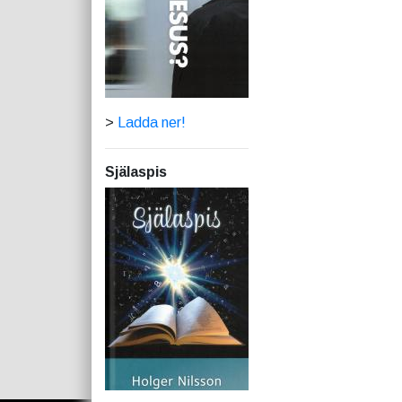
>
Ladda ner!
Själaspis