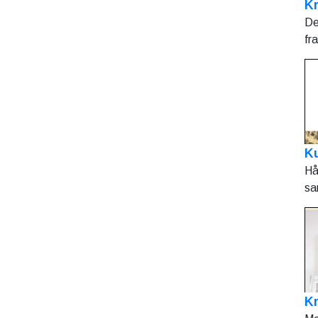
Kr
De
fr
Ku
Hå
sa
K