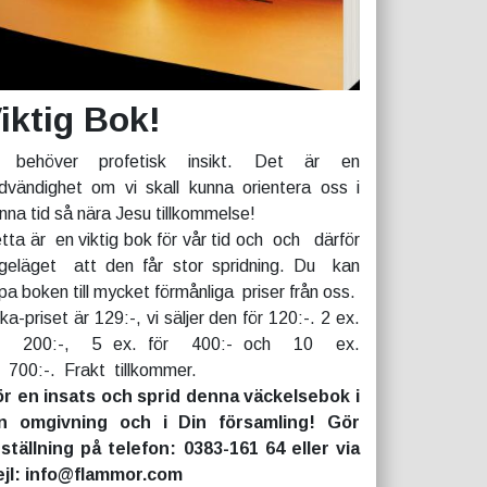
iktig Bok!
 behöver profetisk insikt. Det är en
dvändighet om vi skall kunna orientera oss i
nna tid så nära Jesu tillkommelse!
tta är en viktig bok för vår tid och och därför
geläget att den får stor spridning. Du kan
pa boken till mycket förmånliga priser från oss.
rka-priset är 129:-, vi säljer den för 120:-. 2 ex.
r 200:-, 5 ex. för 400:- och 10 ex.
r 700:-. Frakt tillkommer.
r en insats och sprid denna väckelsebok i
n omgivning och i Din församling! Gör
ställning på telefon: 0383-161 64 eller via
jl: info@flammor.com