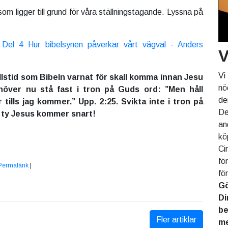
som ligger till grund för våra ställningstagande. Lyssna på
Del 4 Hur bibelsynen påverkar vårt vägval - Anders
V
Vi
allstid som Bibeln varnat för skall komma innan Jesu
nö
höver nu stå fast i tron på Guds ord: ”Men håll
de
r tills jag kommer.” Upp. 2:25. Svikta inte i tron på
De
t ty Jesus kommer snart!
an
kö
Ci
fö
Permalänk
|
fö
Gö
Di
be
Fler artiklar
me