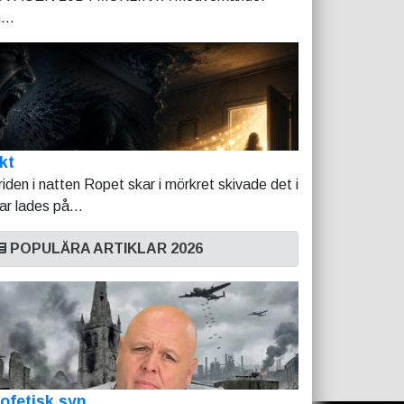
...
kt
riden i natten Ropet skar i mörkret skivade det i
tar lades på...
POPULÄRA ARTIKLAR 2026
ofetisk syn