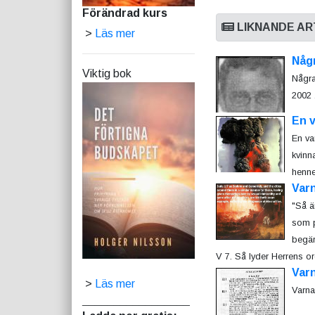
Förändrad kurs
LIKNANDE AR
>
Läs mer
Någ
Viktig bok
Några
2002 .
En 
En va
kvinn
henne
Var
"Så ä
som p
begär
V 7. Så lyder Herrens ord
Varn
>
Läs mer
Varna
_________________