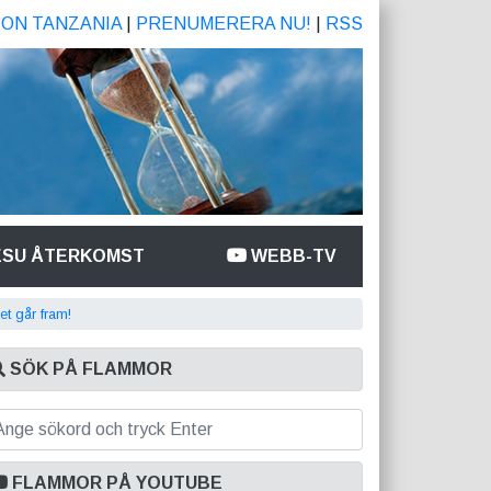
ION TANZANIA
|
PRENUMERERA NU!
|
RSS
ESU ÅTERKOMST
WEBB-TV
et går fram!
SÖK PÅ FLAMMOR
FLAMMOR PÅ YOUTUBE