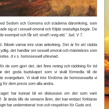
med Sodom och Gomorra och städerna däromkring, som
e sig ut i sexuell omoral och följde onaturliga begär. De
e exempel och får sitt straff i evig eld.” Jud. V 7.
. Bibeln varnar inte utan anledning. Det är för att rädda
 tydlig, det handlar om sexuell omoral och människors som
ärelse, d v s. homosexuell utlevnad.
 för de som gjort det, det finns rening och räddning för tid
är det goda budskapet som vi skall förmedla till de
r evangelium. Vi skall inte fördöma de homosexuella vi
ing för dem precis som alla andra.
taget har kunnat bli en diskussion om det som varit
0 år ända tills de senaste åren, det kan endast förklaras
login har underminerat tron och respekten för Guds ord.