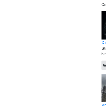
On
Di
St
bi
Pr