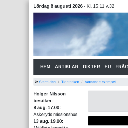
Lördag 8 augusti 2026
- Kl. 15:11 v.32
(CURRENT)
HEM
ARTIKLAR
DIKTER
EU
FRÅ
Startsidan
Tidstecken
Varnande exempel!
Holger Nilsson
besöker:
8 aug. 17.00:
Askeryds missionshus
13 aug. 19.00: