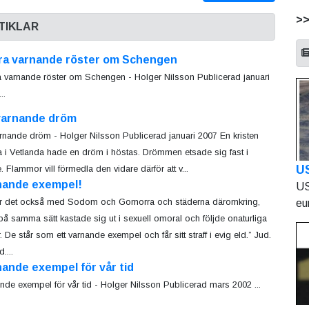
>
TIKLAR
ra varnande röster om Schengen
 varnande röster om Schengen - Holger Nilsson Publicerad januari
..
varnande dröm
rnande dröm - Holger Nilsson Publicerad januari 2007 En kristen
a i Vetlanda hade en dröm i höstas. Drömmen etsade sig fast i
U
. Flammor vill förmedla den vidare därför att v...
nande exempel!
US
r det också med Sodom och Gomorra och städerna däromkring,
eu
å samma sätt kastade sig ut i sexuell omoral och följde onaturliga
. De står som ett varnande exempel och får sitt straff i evig eld.” Jud.
....
ande exempel för vår tid
nde exempel för vår tid - Holger Nilsson Publicerad mars 2002 ...