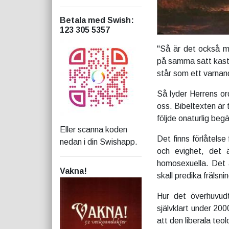
Betala med Swish
:
123 305 5357
"Så är det också 
på samma sätt kastad
står som ett varnand
Så lyder Herrens ord
oss. Bibeltexten är
följde onaturlig beg
Eller scanna koden
Det finns förlåtelse
nedan i din Swishapp.
och evighet, det 
homosexuella. Det ä
Vakna!
skall predika frälsn
Hur det överhuvud
självklart under 200
att den liberala teo