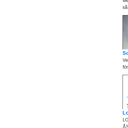
Me
så 
So
Ve
fö
L
LO
ÅS