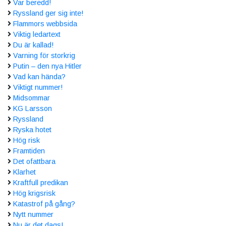
Var beredd!
Ryssland ger sig inte!
Flammors webbsida
Viktig ledartext
Du är kallad!
Varning för storkrig
Putin – den nya Hitler
Vad kan hända?
Viktigt nummer!
Midsommar
KG Larsson
Ryssland
Ryska hotet
Hög risk
Framtiden
Det ofattbara
Klarhet
Kraftfull predikan
Hög krigsrisk
Katastrof på gång?
Nytt nummer
Nu är det dags!