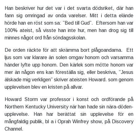
Han beskriver hur det var i det svarta dödsriket, där han
fann sig omringad av onda varelser. Mitt i detta elände
hörde han en röst som sa: ”Bed till Gud”. Eftersom han var
100% ateist, så visste han inte hur, men han drog sig till
minnes något ord från söndagsskolan.
De orden räckte för att skrämma bort plågoandarna. Ett
ljus som var klarare än solen omgav honom och varsamma
händer lyfte upp honom. Den kärlek som mötte honom var
mer än någon ens kan föreställa sig, eller beskriva, ”Jesus
älskade mig verkligen” skriver ateisten Howard. som genom
upplevelsen blev en kristen på allvar.
Howard Storm var professor i konst och ordförande på
Northern Kentucky University när han hade sin nära-döden-
upplevelse. Han har berättat sin upplevelse för en
mångfaldig publik, bl a i Oprah Winfrey show, på Discovery
Channel.