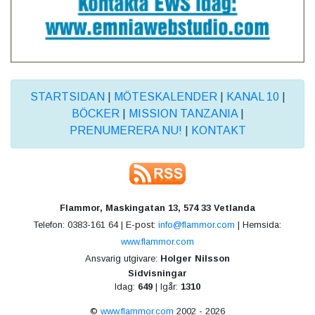
STARTSIDAN
|
MÖTESKALENDER
|
KANAL 10
|
BÖCKER
|
MISSION TANZANIA
|
PRENUMERERA NU!
|
KONTAKT
Flammor, Maskingatan 13, 574 33 Vetlanda
Telefon: 0383-161 64 | E-post:
info@flammor.com
| Hemsida:
www.flammor.com
Ansvarig utgivare:
Holger Nilsson
Sidvisningar
Idag:
649
| Igår:
1310
©
www.flammor.com
2002 - 2026