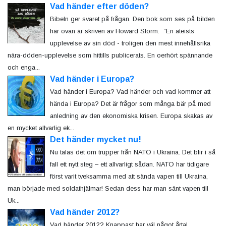
Vad händer efter döden?
Bibeln ger svaret på frågan. Den bok som ses på bilden
här ovan är skriven av Howard Storm. ”En ateists
upplevelse av sin död - troligen den mest innehållsrika
nära-döden-upplevelse som hittills publicerats. En oerhört spännande
och enga...
Vad händer i Europa?
Vad händer i Europa? Vad händer och vad kommer att
hända i Europa? Det är frågor som många bär på med
anledning av den ekonomiska krisen. Europa skakas av
en mycket allvarlig ek...
Det händer mycket nu!
Nu talas det om trupper från NATO i Ukraina. Det blir i så
fall ett nytt steg – ett allvarligt sådan. NATO har tidigare
först varit tveksamma med att sända vapen till Ukraina,
man började med soldathjälmar! Sedan dess har man sänt vapen till
Uk...
Vad händer 2012?
Vad händer 2012? Knappast har väl något årtal