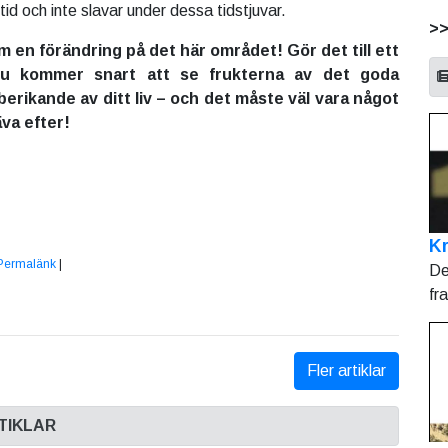
tid och inte slavar under dessa tidstjuvar.
>
m en förändring på det här området! Gör det till ett
du kommer snart att se frukterna av det goda
erikande av ditt liv – och det måste väl vara något
äva efter!
Kr
Permalänk
|
De
fr
Fler artiklar
TIKLAR