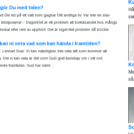
Ku
 gör Du med tiden?
Hå
d Din tid på ett sätt som gagnar Ditt andliga liv. Var inte en slav
sa
 tidstjuvarna! – DagenDet är ett problem att bokläsandet hos många
inskat eller rent av upphört. Det är inget litet problem då böcker
kan ni veta vad som kan hända i framtiden?
: Lennart Svar: Vi kan naturligtvis inte veta allt som kommer att
. Det vi kan veta är det som Gud givit kunskap om i sitt ord
K
nde framtiden. Gud har näml...
Me
så 
So