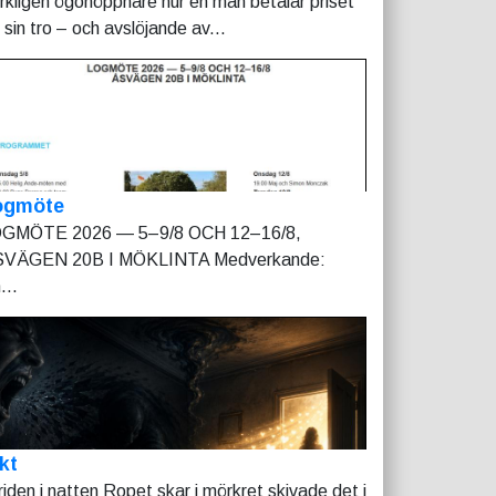
rkligen ögonöppnare hur en man betalar priset
r sin tro – och avslöjande av...
ogmöte
GMÖTE 2026 — 5–9/8 OCH 12–16/8,
VÄGEN 20B I MÖKLINTA Medverkande:
...
kt
riden i natten Ropet skar i mörkret skivade det i