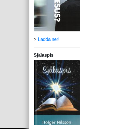
>
Ladda ner!
Själaspis