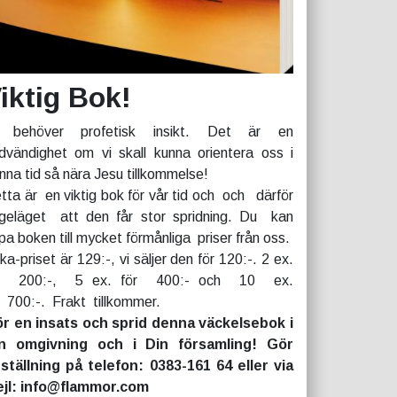
iktig Bok!
 behöver profetisk insikt. Det är en
dvändighet om vi skall kunna orientera oss i
nna tid så nära Jesu tillkommelse!
tta är en viktig bok för vår tid och och därför
geläget att den får stor spridning. Du kan
pa boken till mycket förmånliga priser från oss.
rka-priset är 129:-, vi säljer den för 120:-. 2 ex.
r 200:-, 5 ex. för 400:- och 10 ex.
r 700:-. Frakt tillkommer.
r en insats och sprid denna väckelsebok i
n omgivning och i Din församling! Gör
ställning på telefon: 0383-161 64 eller via
jl: info@flammor.com