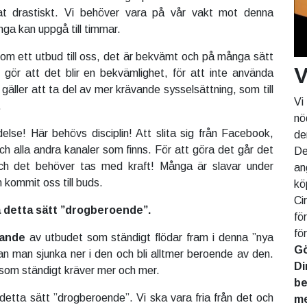
at drastiskt. Vi behöver vara på vår vakt mot denna
nga kan uppgå till timmar.
som ett utbud till oss, det är bekvämt och på många sätt
V
t gör att det blir en bekvämlighet, för att inte använda
 gäller att ta del av mer krävande sysselsättning, som till
Vi
.
nö
se! Här behövs disciplin! Att slita sig från Facebook,
de
ch alla andra kanaler som finns. För att göra det går det
De
 och det behöver tas med kraft! Många är slavar under
an
 kommit oss till buds.
kö
Ci
på detta sätt ”drogberoende”.
fö
fö
nande
av utbudet som ständigt flödar fram i denna ”nya
Gö
an man sjunka ner i den och bli alltmer beroende av den.
Di
 som ständigt kräver mer och mer.
be
 detta sätt ”drogberoende”. Vi ska vara fria från det och
me