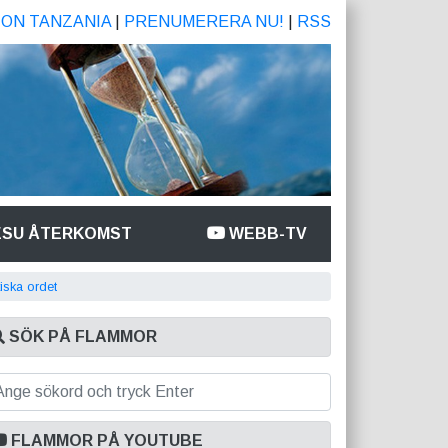
ION TANZANIA
|
PRENUMERERA NU!
|
RSS
ESU ÅTERKOMST
WEBB-TV
tiska ordet
SÖK PÅ FLAMMOR
FLAMMOR PÅ YOUTUBE