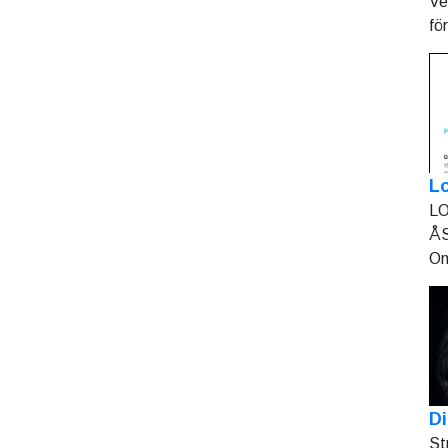
Ve
fö
L
LO
ÅS
On
Di
St