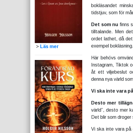
bokläsandet minsk
tidstjuv, som för må
Det som nu
finns 
tilltalande. Men de
ordet lathet, då det
exempel bokläsning
>
Läs mer
Här behövs omvändel
Instagram, Tiktok o
åt ett viljebeslut
denna nya värld som
Vi ska inte vara 
Desto mer tilläg
värld”, desto mer k
Det blir som droger
Vi ska inte vara på