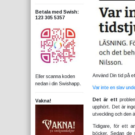
Betala med Swish
:
123 305 5357
Använd Din tid på et
Eller scanna koden
nedan i din Swishapp.
Var inte en slav und
Det är ett
problem
Vakna!
upphört. Det är inge
utveckling och den är 
Tidigare, för ett a
böcker. Sedan de so