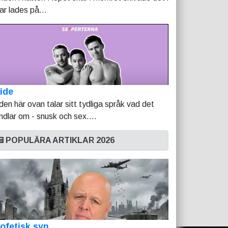
tar lades på...
ide
lden här ovan talar sitt tydliga språk vad det
ndlar om - snusk och sex....
POPULÄRA ARTIKLAR 2026
ofetisk syn