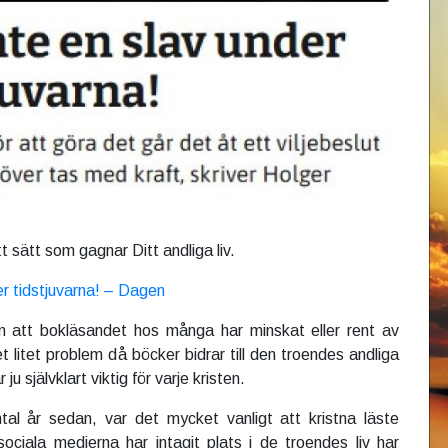
t sätt som gagnar Ditt andliga liv.
er tidstjuvarna! – Dagen
 att bokläsandet hos många har minskat eller rent av
t litet problem då böcker bidrar till den troendes andliga
ju självklart viktig för varje kristen.
ntal år sedan, var det mycket vanligt att kristna läste
ciala medierna har intagit plats i de troendes liv har