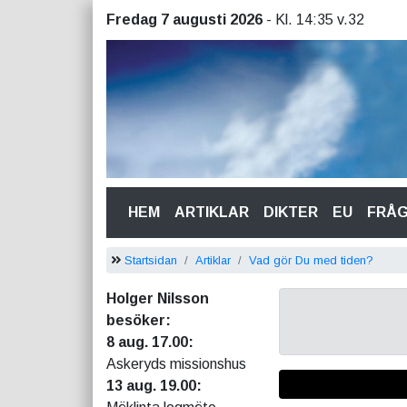
Fredag 7 augusti 2026
- Kl. 14:35 v.32
(CURRENT)
HEM
ARTIKLAR
DIKTER
EU
FRÅ
Startsidan
Artiklar
Vad gör Du med tiden?
Holger Nilsson
besöker:
8 aug. 17.00:
Askeryds missionshus
13 aug. 19.00: