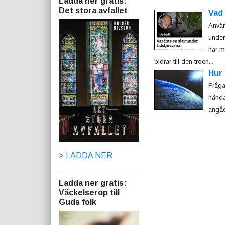
Ladda ner gratis:
Det stora avfallet
Vad
Använ
under
har m
bidrar till den troen...
Hur 
Fråga
hända
angåe
>
LADDA NER
Ladda ner gratis:
Väckelserop till
Guds folk