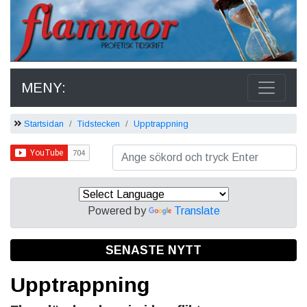
MENY:
Startsidan
Tidstecken
Upptrappning
Powered by
Translate
SENASTE NYTT
Upptrappning