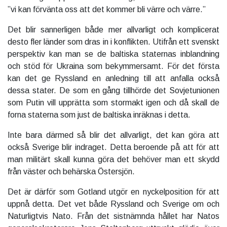
”vi kan förvänta oss att det kommer bli värre och värre.”
Det blir sannerligen både mer allvarligt och komplicerat
desto fler länder som dras in i konflikten. Utifrån ett svenskt
perspektiv kan man se de baltiska staternas inblandning
och stöd för Ukraina som bekymmersamt. För det första
kan det ge Ryssland en anledning till att anfalla också
dessa stater. De som en gång tillhörde det Sovjetunionen
som Putin vill upprätta som stormakt igen och då skall de
forna staterna som just de baltiska inräknas i detta.
Inte bara därmed så blir det allvarligt, det kan göra att
också Sverige blir indraget. Detta beroende på att för att
man militärt skall kunna göra det behöver man ett skydd
från väster och behärska Östersjön.
Det är därför som Gotland utgör en nyckelposition för att
uppnå detta. Det vet både Ryssland och Sverige om och
Naturligtvis Nato. Från det sistnämnda hållet har Natos