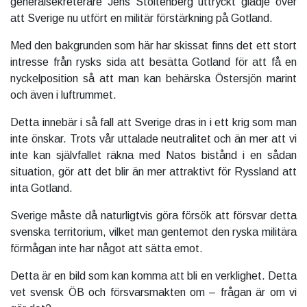
generalsekreterare Jens Stoltenberg uttryckt glädje över
att Sverige nu utfört en militär förstärkning på Gotland.
Med den bakgrunden som här har skissat finns det ett stort
intresse från rysks sida att besätta Gotland för att få en
nyckelposition så att man kan behärska Östersjön marint
och även i luftrummet.
Detta innebär i så fall att Sverige dras in i ett krig som man
inte önskar. Trots vår uttalade neutralitet och än mer att vi
inte kan självfallet räkna med Natos bistånd i en sådan
situation, gör att det blir än mer attraktivt för Ryssland att
inta Gotland.
Sverige måste då naturligtvis göra försök att försvar detta
svenska territorium, vilket man gentemot den ryska militära
förmågan inte har något att sätta emot.
Detta är en bild som kan komma att bli en verklighet. Detta
vet svensk ÖB och försvarsmakten om – frågan är om vi