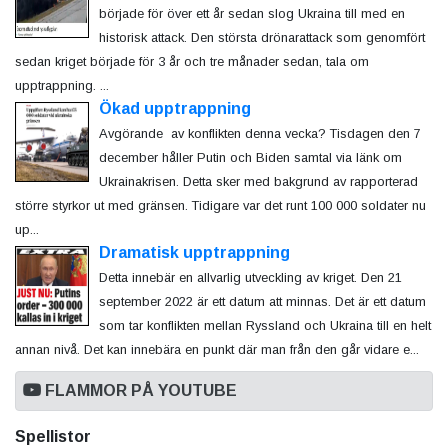
började för över ett år sedan slog Ukraina till med en
historisk attack. Den största drönarattack som genomfört
sedan kriget började för 3 år och tre månader sedan, tala om
upptrappning. ...
Ökad upptrappning
Avgörande av konflikten denna vecka? Tisdagen den 7
december håller Putin och Biden samtal via länk om
Ukrainakrisen. Detta sker med bakgrund av rapporterad
större styrkor ut med gränsen. Tidigare var det runt 100 000 soldater nu
up...
Dramatisk upptrappning
Detta innebär en allvarlig utveckling av kriget. Den 21
september 2022 är ett datum att minnas. Det är ett datum
som tar konflikten mellan Ryssland och Ukraina till en helt
annan nivå. Det kan innebära en punkt där man från den går vidare e...
FLAMMOR PÅ YOUTUBE
Spellistor