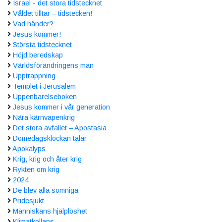
Israel - det stora tidstecknet
Våldet tilltar – tidstecken!
Vad händer?
Jesus kommer!
Största tidstecknet
Höjd beredskap
Världsförändringens man
Upptrappning
Templet i Jerusalem
Uppenbarelseboken
Jesus kommer i vår generation
Nära kärnvapenkrig
Det stora avfallet – Apostasia
Domedagsklockan talar
Apokalyps
Krig, krig och åter krig
Rykten om krig
2024
De blev alla sömniga
Pridesjukt
Människans hjälplöshet
Klimatkollaps