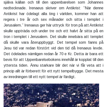
själva källan och till den uppenbarelsen som Johannes
nedtecknade. Irenaeus skriver om Antikrist: ”När denne
Antikrist har ödelagt alla ting i världen, kommer han att
regera i tre år och sex månader och sitta i templet i
Jerusalem.” Irenaeus ger här uttryck för tron på att Antikrist
skulle uppträda och under tre och ett halvt år sitta på en
tron i templet i Jerusalem. Det skulle innebära att templet
då skulle vara återuppbyggt. Det tempel som fanns på
Jesu tid var redan förstört vid den tid då Irenaeus levde.
Det ödelades nämligen redan år 70 e Kr. Detta är bara ett
bevis för att Uppenbarelsebokens innehåll är kopplat till den
yttersta tiden. Ännu starkare blir det när vi får veta att i
princip allt är förberett för ett nytt tempelbygge. Det mesta
av inredningen till ett nytt tempel är färdigt.