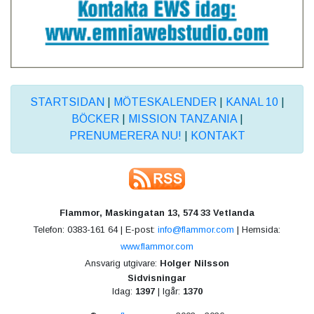
STARTSIDAN
|
MÖTESKALENDER
|
KANAL 10
|
BÖCKER
|
MISSION TANZANIA
|
PRENUMERERA NU!
|
KONTAKT
Flammor, Maskingatan 13, 574 33 Vetlanda
Telefon: 0383-161 64 | E-post:
info@flammor.com
| Hemsida:
www.flammor.com
Ansvarig utgivare:
Holger Nilsson
Sidvisningar
Idag:
1397
| Igår:
1370