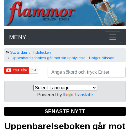
MENY:
Startsidan
Tidstecken
Uppenbarelseboken går mot sin uppfyllelse - Holger Nilsson
Powered by
Translate
SENASTE NYTT
Uppenbarelseboken går mot