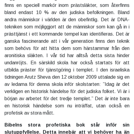
finns en speciell markör inom prästsläkter, som återfinns
bland endast 10 % av den judiska befolkningen. Bland
andra människor i världen är den obefintlig. Det är DNA-
tekniken som möjliggjort att de människor som kan gå in i
prästtjänst i ett kommande tempel kan identifieras. Det är
ganska fascinerande att i vår generation finns den teknik
som behövs för att hitta dem som härstammar från den
aronitiska släkten. I vår tid har alltså detta sista hinder
undanröjts. En särskild skola har också startats för att
utbilda präster för tjänstgöring i templet. I den israeliska
tidningen Arutz Sheva den 12 oktober 2009 uttalade sig en
av ledarna för denna skola inför skolstarten: ”Idag är det
verkligen en historisk händelse för det judiska folket. Vi är i
början av arbetet för det tredje templet.” Det är inte bara
en historisk händelse som nu inträffat, utan också en
profetisk av stora mått.
Bibelns stora profetiska bok står inför sin
slutuppfyllelse. Detta innebär att vi behöver ha än