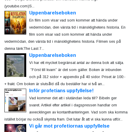
(youtube.com)S...
Uppenbarelseboken
En film som visar vad som kommer att hända under
vedermödan, den värsta tid i mänsklighetens historia. En
film som visar vad som kommer att hända under
vedermödan, den värsta tid i mänsklighetens historia. Filmen ses på
denna länk:The Last 7...
Uppenbarelseboken
Vi har ett mycket begränsat antal av denna bok att sälja.
”Först till kvarn” är det som gäller. Boken är inbunden
och på 312 sidor + appendix på 40 sidor. Priset är 100:-
+ frakt. Om boken är slutsåld då du beställer har vi två an...
Inför profetians uppfyllelse!
Vad kommer det att i slutändan leda till? Bibeln ger
svaret. Artikel efter artikel i dagspressen handlar om
avvecklingen av kontanthanteringen. Vad som ska komma
istället börjar nu också skymta fram. Det lutar åt att vi ska kunna utför...
Vi går mot profetiornas uppfyllelse