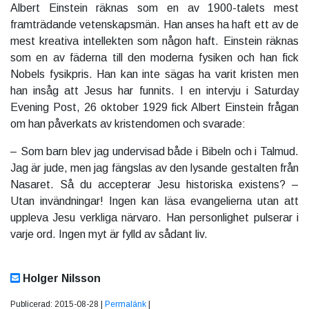
Albert Einstein räknas som en av 1900-talets mest
framträdande vetenskapsmän. Han anses ha haft ett av de
mest kreativa intellekten som någon haft. Einstein räknas
som en av fäderna till den moderna fysiken och han fick
Nobels fysikpris. Han kan inte sägas ha varit kristen men
han insåg att Jesus har funnits. I en intervju i Saturday
Evening Post, 26 oktober 1929 fick Albert Einstein frågan
om han påverkats av kristendomen och svarade:
– Som barn blev jag undervisad både i Bibeln och i Talmud.
Jag är jude, men jag fängslas av den lysande gestalten från
Nasaret. Så du accepterar Jesu historiska existens? –
Utan invändningar! Ingen kan läsa evangelierna utan att
uppleva Jesu verkliga närvaro. Han personlighet pulserar i
varje ord. Ingen myt är fylld av sådant liv.
Holger Nilsson
Publicerad: 2015-08-28 |
Permalänk
|