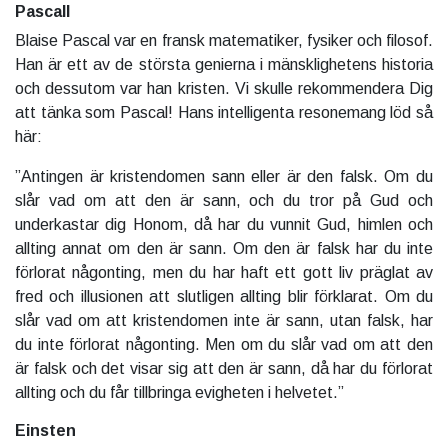
Pascall
Blaise Pascal var en fransk matematiker, fysiker och filosof.
Han är ett av de största genierna i mänsklighetens historia
och dessutom var han kristen. Vi skulle rekommendera Dig
att tänka som Pascal! Hans intelligenta resonemang löd så
här:
”Antingen är kristendomen sann eller är den falsk. Om du
slår vad om att den är sann, och du tror på Gud och
underkastar dig Honom, då har du vunnit Gud, himlen och
allting annat om den är sann. Om den är falsk har du inte
förlorat någonting, men du har haft ett gott liv präglat av
fred och illusionen att slutligen allting blir förklarat. Om du
slår vad om att kristendomen inte är sann, utan falsk, har
du inte förlorat någonting. Men om du slår vad om att den
är falsk och det visar sig att den är sann, då har du förlorat
allting och du får tillbringa evigheten i helvetet.”
Einsten