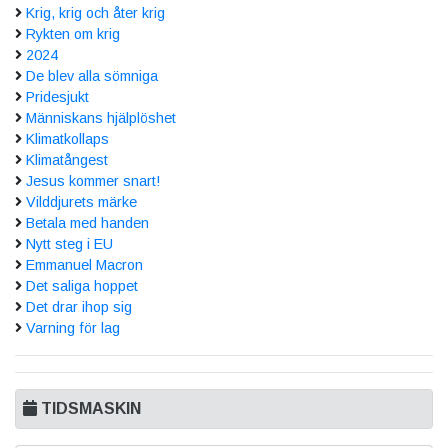
Krig, krig och åter krig
Rykten om krig
2024
De blev alla sömniga
Pridesjukt
Människans hjälplöshet
Klimatkollaps
Klimatångest
Jesus kommer snart!
Vilddjurets märke
Betala med handen
Nytt steg i EU
Emmanuel Macron
Det saliga hoppet
Det drar ihop sig
Varning för lag
TIDSMASKIN