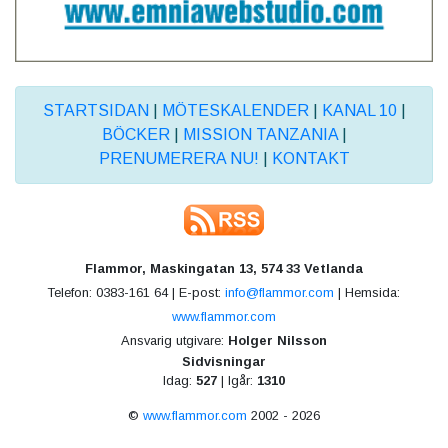
STARTSIDAN
|
MÖTESKALENDER
|
KANAL 10
|
BÖCKER
|
MISSION TANZANIA
|
PRENUMERERA NU!
|
KONTAKT
Flammor, Maskingatan 13, 574 33 Vetlanda
Telefon: 0383-161 64 | E-post:
info@flammor.com
| Hemsida:
www.flammor.com
Ansvarig utgivare:
Holger Nilsson
Sidvisningar
Idag:
527
| Igår:
1310
©
www.flammor.com
2002 - 2026