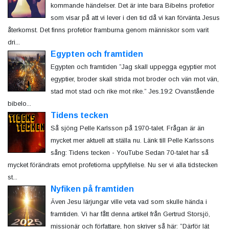
kommande händelser. Det är inte bara Bibelns profetior
som visar på att vi lever i den tid då vi kan förvänta Jesus
återkomst. Det finns profetior framburna genom människor som varit
dri...
Egypten och framtiden
Egypten och framtiden ”Jag skall uppegga egyptier mot
egyptier, broder skall strida mot broder och vän mot vän,
stad mot stad och rike mot rike.” Jes.19:2 Ovanstående
bibelo...
Tidens tecken
Så sjöng Pelle Karlsson på 1970-talet. Frågan är än
mycket mer aktuell att ställa nu. Länk till Pelle Karlssons
sång: Tidens tecken - YouTube Sedan 70-talet har så
mycket förändrats emot profetiorna uppfyllelse. Nu ser vi alla tidstecken
st...
Nyfiken på framtiden
Även Jesu lärjungar ville veta vad som skulle hända i
framtiden. Vi har fått denna artikel från Gertrud Storsjö,
missionär och författare, hon skriver så här: ”Därför lät