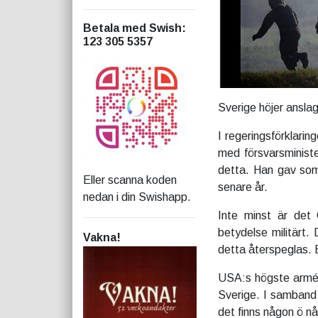
Betala med Swish
:
123 305 5357
Sverige höjer anslag
I regeringsförklarin
med försvarsministe
detta. Han gav som
Eller scanna koden
senare år.
nedan i din Swishapp.
Inte minst är det 
betydelse militärt
Vakna!
detta återspeglas. 
USA:s högste arméch
Sverige. I samband 
det finns någon ö n