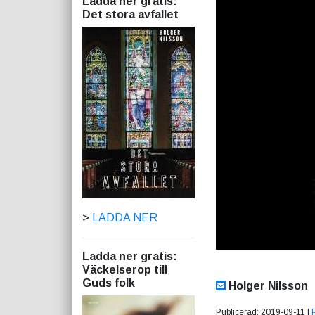
Ladda ner gratis:
Det stora avfallet
>
LADDA NER
Ladda ner gratis:
Väckelserop till
Guds folk
Holger Nilsson
Publicerad: 2019-09-11 |