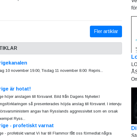
Ve
fö
Fler artiklar
TIKLAR
L
rigekanalen
LO
g 10 november 19.00, Tisdag 11 november 8.00: Repris...
ÅS
On
ige är hotat!
ge höjer anslagen till försvaret. Bild från Dagens Nyheter.I
ingsförklaringen så presenterades höjda anslag till försvaret. I intervju
örsvarsministern angav han Rysslands aggressivitet som en orsak
exempel Ryss...
ige - profetiskt varnat
Di
ge - profetiskt varnat Vi har till Flammor fått oss förmedlat några
St