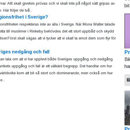
ar. Allt skall givetvis prövas och vi skall inte på något sätt gripas av
bi
n. Här följer de två...
gionsfrihet i Sverige?
ionsfriheten respekteras inte av alla i Sverige. När Mona Walter talade
tta till muslimer i Rinkeby behövdes det ett stort uppbåd och skydd
iser.Först skall sägas att vi tycker att vi skall ta emot dem som flyr för
Pr
iges nedgång och fall
Bi
an tala om att vi har upplevt både Sveriges uppgång och nedgång.
ha
rikets uppgång och fall är ett välkänt begrepp. Det handlar om hur
 världsrike kom att bli så stort och dominerande, men också om hur
...
Pr