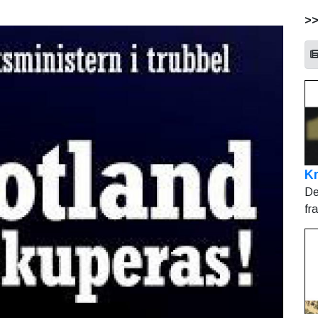
>
Kr
De
fr