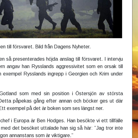
en till försvaret. Bild från Dagens Nyheter.
gen så presenterades höjda anslag till försvaret. I intervju
rn angav han Rysslands aggressivitet som en orsak till
 exempel Rysslands ingrepp i Georgien och Krim under
Gotland som med sin position i Östersjön av största
. Detta påpekas gång efter annan och böcker ges ut där
Ett exempel på det är boken som ses längst ner.
ef i Europa är Ben Hodges. Han besökte vi ett tillfälle
med det besöket uttalade han sig så här: ”Jag tror inte
ågon annanstans som är viktigare.”