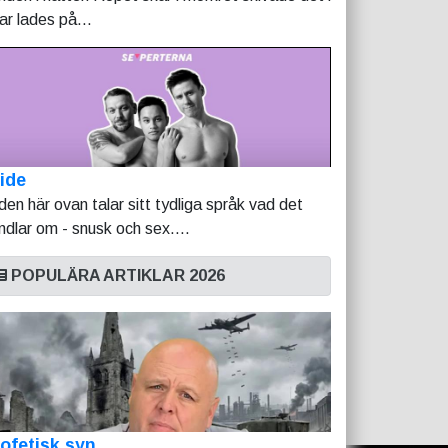
tar lades på...
ide
lden här ovan talar sitt tydliga språk vad det
ndlar om - snusk och sex....
POPULÄRA ARTIKLAR 2026
ofetisk syn