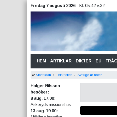
Fredag 7 augusti 2026
- Kl. 05:42 v.32
(CURRENT)
HEM
ARTIKLAR
DIKTER
EU
FRÅ
Startsidan
Tidstecken
Sverige är hotat!
Holger Nilsson
besöker:
8 aug. 17.00:
Askeryds missionshus
13 aug. 19.00: