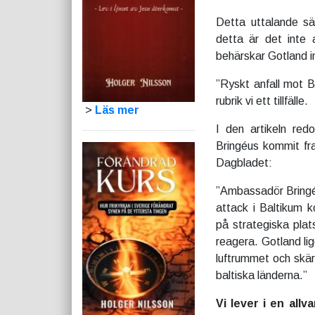
Detta uttalande sä
detta är det inte 
behärskar Gotland i
”Ryskt anfall mot 
rubrik vi ett tillfälle.
>
Läs mer
I den artikeln red
Bringéus kommit fra
Dagbladet:
”Ambassadör Bringéus
attack i Baltikum 
på strategiska plat
reagera. Gotland lig
luftrummet och skära
baltiska länderna.”
Vi lever i en allva