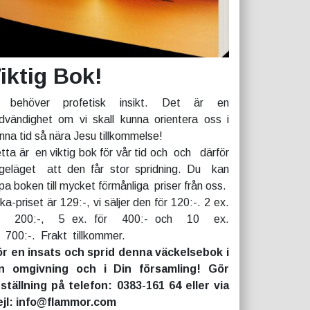
iktig Bok!
 behöver profetisk insikt. Det är en
dvändighet om vi skall kunna orientera oss i
nna tid så nära Jesu tillkommelse!
tta är en viktig bok för vår tid och och därför
geläget att den får stor spridning. Du kan
pa boken till mycket förmånliga priser från oss.
rka-priset är 129:-, vi säljer den för 120:-. 2 ex.
r 200:-, 5 ex. för 400:- och 10 ex.
r 700:-. Frakt tillkommer.
r en insats och sprid denna väckelsebok i
n omgivning och i Din församling! Gör
ställning på telefon: 0383-161 64 eller via
jl: info@flammor.com