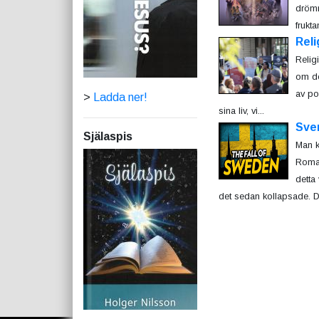
drömm
frukta
Reli
Relig
om de
av pol
>
Ladda ner!
sina liv, vi...
Sver
Själaspis
Man k
Romar
detta
det sedan kollapsade. De