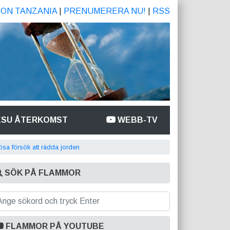
ION TANZANIA
|
PRENUMERERA NU!
|
RSS
ESU ÅTERKOMST
WEBB-TV
lösa försök att rädda jorden
SÖK PÅ FLAMMOR
FLAMMOR PÅ YOUTUBE