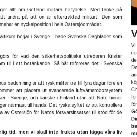
ger allt om Gotland militära betydelse. Med tanke på
att undra på att ön är eftertraktad militärt. Den som
nnehar en nyckelposition i hela Östersjöområdet.
V
Baltikum börjar i Sverige.” hade Svenska Dagbladet som
Vi
nö
ogörs för vad den säkerhetspolitiske utredaren Krister
de
m till i ett betänkande. Så här refereras det i Svenska
De
an
kö
 bedömning är att rysk militär tre till fyra dagar före en
Ci
kommer att placera ut avancerade luftvärnsrobotsystem
fö
ser i Sverige, och kanske i Finland utan att Nato hinner
fö
ger närmast till hands. Det ryska syftet är att kontrollera
Gö
 av Östersjön för Natos försvarsinsatser till stöd för de
Di
be
rlig tid, men vi skall inte frukta utan lägga våra liv
me