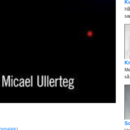
Ku
Hå
sa
K
Me
så 
So
Permalänk
|