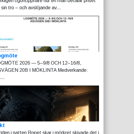
rkligen ögonöppnare hur en man betalar priset
r sin tro – och avslöjande av...
ogmöte
GMÖTE 2026 — 5–9/8 OCH 12–16/8,
VÄGEN 20B I MÖKLINTA Medverkande:
...
kt
riden i natten Ropet skar i mörkret skivade det i