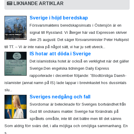
LIKNANDE ARTIKLAR
Sverige i höjd beredskap
Försvarsmaktens beredskapsinsats i Östersjön är en
signal till Ryssland. Vi återger här vad Expressen skriver
den 25 augusti: Det säger försvarsminister Peter Hultqvist
till TT. – Vi är inte naiva på något sätt, vi har ju sett utveck...
IS hotar att döda i Sverige
Det islamistiska hotet är också en verklighet när det gäller
Sverige.Den engelska tidningen Daily Express
rapporterade i december följande: ”Blodtörstiga Daesh-
islamister (annat namn på IS) lade lappar i brevinkastet hos dussintals
slu...
Sveriges nedgång och fall
Svordomar är betecknade för Sveriges bortvändhet från
Gud till ondskans makter. Sverige har förändrats på
språkets område, inte till det bättre men till det sämre.
Som aldrig förr svärs det, i alla möjliga och omöjliga sammanhang. En
s...