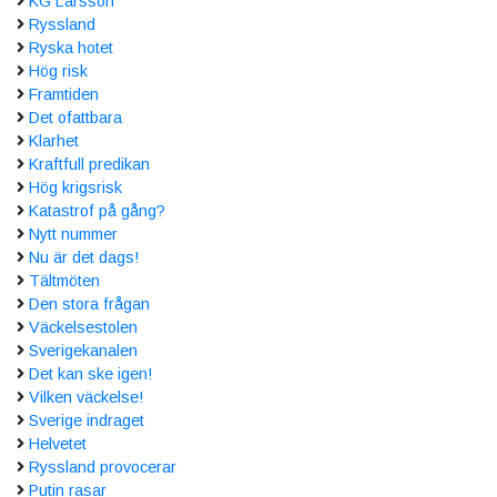
KG Larsson
Ryssland
Ryska hotet
Hög risk
Framtiden
Det ofattbara
Klarhet
Kraftfull predikan
Hög krigsrisk
Katastrof på gång?
Nytt nummer
Nu är det dags!
Tältmöten
Den stora frågan
Väckelsestolen
Sverigekanalen
Det kan ske igen!
Vilken väckelse!
Sverige indraget
Helvetet
Ryssland provocerar
Putin rasar