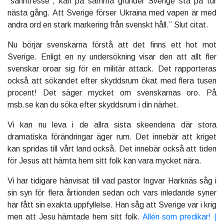
”särintresse”, kan på samma grunder Sverige stå på tur
nästa gång. Att Sverige förser Ukraina med vapen är med
andra ord en stark markering från svenskt håll.” Slut citat.
Nu börjar svenskarna förstå att det finns ett hot mot
Sverige. Enligt en ny undersökning visar den att allt fler
svenskar oroar sig för en militär attack. Det rapporteras
också att sökandet efter skyddsrum ökat med flera tusen
procent! Det säger mycket om svenskarnas oro. På
msb.se kan du söka efter skyddsrum i din närhet.
Vi kan nu leva i de allra sista skeendena där stora
dramatiska förändringar äger rum. Det innebär att kriget
kan spridas till vårt land också. Det innebär också att tiden
för Jesus att hämta hem sitt folk kan vara mycket nära.
Vi har tidigare hänvisat till vad pastor Ingvar Harknäs såg i
sin syn för flera årtionden sedan och vars inledande syner
har fått sin exakta uppfyllelse. Han såg att Sverige var i krig
men att Jesu hämtade hem sitt folk.
Allén som predikar! |