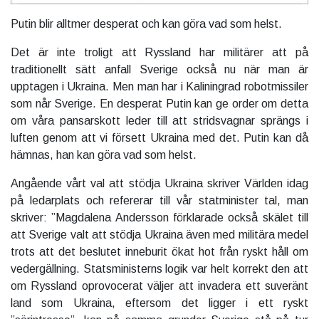
Putin blir alltmer desperat och kan göra vad som helst.
Det är inte troligt att Ryssland har militärer att på
traditionellt sätt anfall Sverige också nu när man är
upptagen i Ukraina. Men man har i Kaliningrad robotmissiler
som når Sverige. En desperat Putin kan ge order om detta
om våra pansarskott leder till att stridsvagnar sprängs i
luften genom att vi försett Ukraina med det. Putin kan då
hämnas, han kan göra vad som helst.
Angående vårt val att stödja Ukraina skriver Världen idag
på ledarplats och refererar till vår statminister tal, man
skriver: ”Magdalena Andersson förklarade
också skälet till
att Sverige valt att stödja Ukraina även med militära medel
trots att det beslutet inneburit ökat hot från ryskt håll om
vedergällning. Statsministerns logik var helt korrekt den att
om Ryssland oprovocerat väljer att invadera ett suveränt
land som Ukraina, eftersom det ligger i ett ryskt